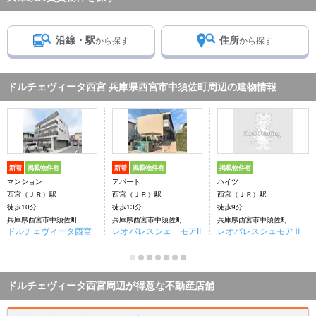
沿線・駅
住所
から探す
から探す
ドルチェヴィータ西宮 兵庫県西宮市中須佐町周辺の建物情報
新着
掲載物件有
新着
掲載物件有
掲載物件有
マンション
アパート
ハイツ
西宮（ＪＲ）駅
西宮（ＪＲ）駅
西宮（ＪＲ）駅
徒歩10分
徒歩13分
徒歩9分
兵庫県西宮市中須佐町
兵庫県西宮市中須佐町
兵庫県西宮市中須佐町
ドルチェヴィータ西宮
レオパレスシェ モアII
レオパレスシェモアⅡ
ドルチェヴィータ西宮周辺が得意な不動産店舗