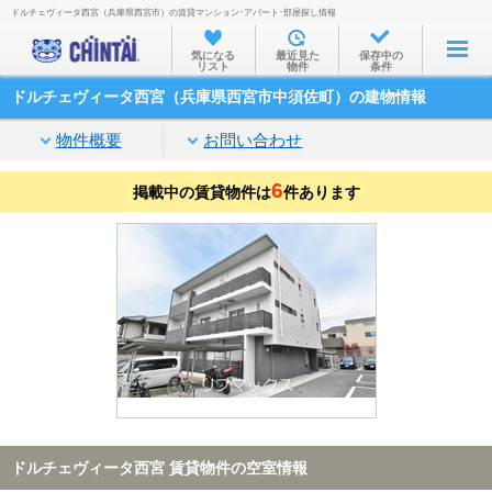
ドルチェヴィータ西宮（兵庫県西宮市）の賃貸マンション･アパート･部屋探し情報
お部屋を探す
気になる
最近見た
保存中の
リスト
物件
条件
沿線・駅から
ドルチェヴィータ西宮（兵庫県西宮市中須佐町）の建物情報
住所から
物件概要
お問い合わせ
家賃相場から
6
掲載中の賃貸物件は
通勤通学時間から
件あります
物件特集から
不動産会社から
TOP
ドルチェヴィータ西宮 賃貸物件の空室情報