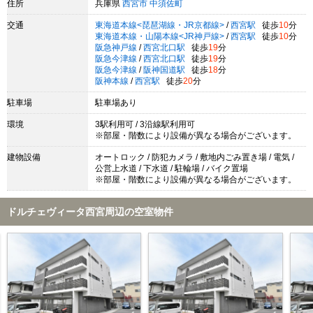
住所
兵庫県
西宮市
中須佐町
交通
東海道本線<琵琶湖線・JR京都線>
/
西宮駅
徒歩
10
分
東海道本線・山陽本線<JR神戸線>
/
西宮駅
徒歩
10
分
阪急神戸線
/
西宮北口駅
徒歩
19
分
阪急今津線
/
西宮北口駅
徒歩
19
分
阪急今津線
/
阪神国道駅
徒歩
18
分
阪神本線
/
西宮駅
徒歩
20
分
駐車場
駐車場あり
環境
3駅利用可 / 3沿線駅利用可
※部屋・階数により設備が異なる場合がございます。
建物設備
オートロック / 防犯カメラ / 敷地内ごみ置き場 / 電気 /
公営上水道 / 下水道 / 駐輪場 / バイク置場
※部屋・階数により設備が異なる場合がございます。
ドルチェヴィータ西宮周辺の空室物件