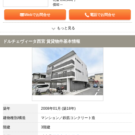
償却 --
Webでお問合せ
電話でお問合せ
もっと見る
ドルチェヴィータ西宮 賃貸物件基本情報
築年
2008年01月 (築18年)
建物種別/構造
マンション／鉄筋コンクリート造
階建
3階建