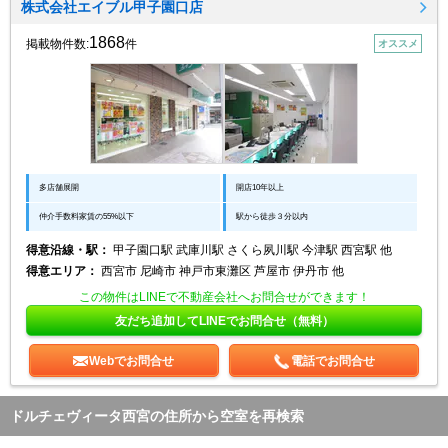
株式会社エイブル甲子園口店
1868
掲載物件数:
件
オススメ
多店舗展開
開店10年以上
仲介手数料家賃の55%以下
駅から徒歩３分以内
得意沿線・駅：
甲子園口駅 武庫川駅 さくら夙川駅 今津駅 西宮駅 他
得意エリア：
西宮市 尼崎市 神戸市東灘区 芦屋市 伊丹市 他
この物件はLINEで不動産会社へお問合せができます！
友だち追加してLINEでお問合せ（無料）
Webでお問合せ
電話でお問合せ
ドルチェヴィータ西宮の住所から空室を再検索