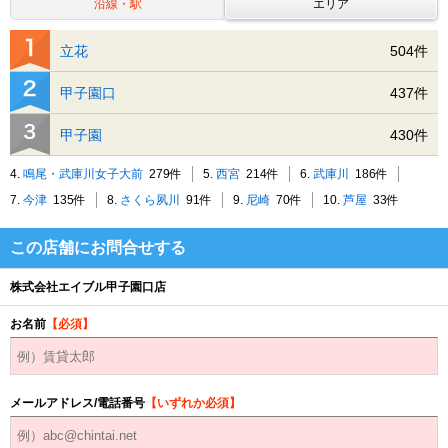
沿線・駅
エリア
立花
504件
甲子園口
437件
甲子園
430件
4.
鳴尾・武庫川女子大前
279件
5.
西宮
214件
6.
武庫川
186件
7.
今津
135件
8.
さくら夙川
91件
9.
尼崎
70件
10.
芦屋
33件
この店舗にお問合せする
株式会社エイブル甲子園口店
お名前
【必須】
メールアドレス/電話番号
【いずれか必須】