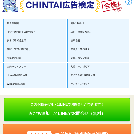
多店舗展開
開店10年以上
仲介手数料家賃の55%以下
駅から徒歩３分以内
駅まで車で送迎可
駐車場有
社宅・寮対応物件あり
保証人不要相談可
引越会社紹介
女性スタッフ対応
店内バリアフリー
入居ローン対応可
ChintaiNet掲載店舗
エイブルWEB掲載店舗
Woman掲載店舗
オンライン相談可
この不動産会社へはLINEでお問合せができます！
友だち追加してLINEでお問合せ（無料）