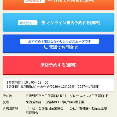
Webでお問合せ(無料)
かんたん！
オンライン来店予約する(無料)
かんたん！
おすすめ！電話ならやりとりがスムーズです
電話でお問合せ
来店予約する(無料)
【営業時間】10：00～18：00
【定休日】8月5日(水) 年末年始(2026年12月26日～2027年1月3日)
所在地
兵庫県西宮市甲子園口2-5-16 グレースハウス甲子園口1F
交通
東海道本線・山陽本線<JR神戸線>/甲子園口
所属団体等
（一社）全国住宅産業協会 （公社）首都圏不動産公正取
引協議会