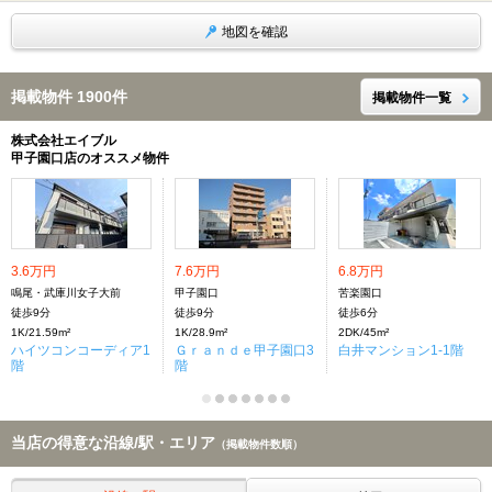
地図を確認
掲載物件 1900件
掲載物件一覧
株式会社エイブル
甲子園口店のオススメ物件
3.6万円
7.6万円
6.8万円
鳴尾・武庫川女子大前
甲子園口
苦楽園口
徒歩9分
徒歩9分
徒歩6分
1K/21.59m²
1K/28.9m²
2DK/45m²
ハイツコンコーディア1
Ｇｒａｎｄｅ甲子園口3
白井マンション1-1階
階
階
当店の得意な沿線/駅・エリア
（掲載物件数順）