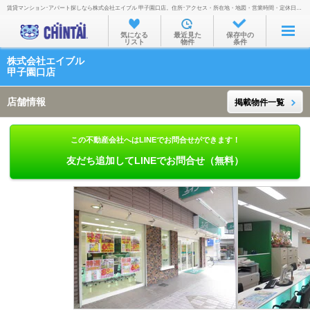
賃貸マンション･アパート探しなら株式会社エイブル 甲子園口店。住所･アクセス・所在地・地図・営業時間・定休日・電話番号などを掲載。
お部屋を探す
気になる
最近見た
保存中の
リスト
物件
条件
沿線・駅から
株式会社エイブル
住所から
甲子園口店
家賃相場から
店舗情報
掲載物件一覧
通勤通学時間から
この不動産会社へはLINEでお問合せができます！
物件特集から
友だち追加してLINEでお問合せ（無料）
不動産会社から
TOP