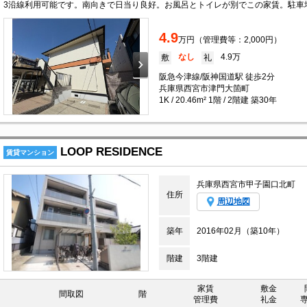
4.9
万円（管理費等：2,000円）
なし
4.9万
敷
礼
阪急今津線/阪神国道駅 徒歩2分
兵庫県西宮市津門大箇町
1K / 20.46m² 1階 / 2階建 築30年
LOOP RESIDENCE
賃貸マンション
兵庫県西宮市甲子園口北町
住所
周辺地図
築年
2016年02月（築10年）
階建
3階建
家賃
敷金
間取図
階
管理費
礼金