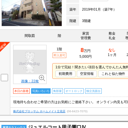
築年
2019年01月（築7年）
階建
3階建
家賃
敷金
間取図
階
管理費
礼金
8
1階
なし
万円
1ヶ月
即入居可
5,000円
1分で完結！聞きたい項目を選んでかんたん無
初期費用
空室情報
これと似た物件
画像：22枚
本日の新着
写真いろいろ
角部屋
オートロック
独立洗面台
株式会社ブロッサム ホームメイト立花店
(06-6423-7070)
ジュエルコート甲子園口Ⅳ
賃貸テラスハウス