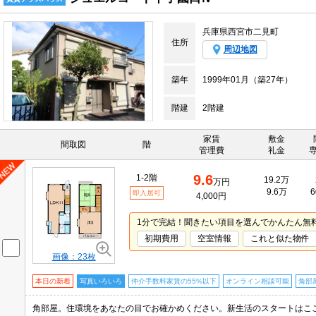
兵庫県西宮市二見町
住所
周辺地図
築年
1999年01月（築27年）
階建
2階建
家賃
敷金
間取図
階
管理費
礼金
9.6
1-2階
19.2万
万円
9.6万
6
即入居可
4,000円
1分で完結！聞きたい項目を選んでかんたん無
初期費用
空室情報
これと似た物件
画像：23枚
本日の新着
写真いろいろ
仲介手数料家賃の55%以下
オンライン相談可能
角部