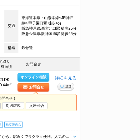
東海道本線・山陽本線<JR神戸
線>/甲子園口駅 徒歩4分
交通
阪急神戸線/西宮北口駅 徒歩25分
阪急今津線/阪神国道駅 徒歩25分
構造
鉄骨造
間取り
お問合せ
専有面積
オンライン相談
詳細を見る
2LDK
0.44m²
追加
お問合せ
料問合せ！
周辺環境
入居可否
屋
独立洗面台
角部屋。住環境をあなたの目でお確かめください。新生活のスタートはここから。駅近くでラクラク便利。人気のエリア。メゾネットタイプ。