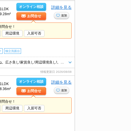
オンライン相談
詳細を見る
1LDK
9.28m²
追加
お問合せ
料問合せ！
周辺環境
入居可否
ク
独立洗面台
大和ハウス施工。駅近くでラクラク便利。オートロックも完備で安心ですね。広さ良し!家賃良し!周辺環境良し!。単身さんから新婚さんにお勧め。
情報更新日
2026/08/08
オンライン相談
詳細を見る
1LDK
8.36m²
追加
お問合せ
料問合せ！
周辺環境
入居可否