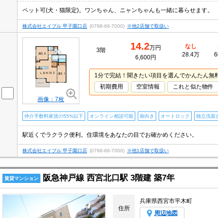
ペット可(犬・猫限定)。ワンちゃん、ニャンちゃんも一緒に暮らせます。
株式会社エイブル 甲子園口店
(0798-66-7000)
※他2店舗で取扱い
14.2
なし
万円
3階
28.4万
6
6,600円
1分で完結！聞きたい項目を選んでかんたん無
初期費用
空室情報
これと似た物件
画像：7枚
仲介手数料家賃の55%以下
オンライン相談可能
南向き
オートロック
独立洗面
駅近くでラクラク便利。住環境をあなたの目でお確かめください。
株式会社エイブル 甲子園口店
(0798-66-7000)
※他1店舗で取扱い
阪急神戸線 西宮北口駅 3階建 築7年
賃貸マンション
兵庫県西宮市平木町
住所
周辺地図