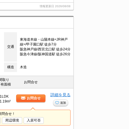
情報更新日
2026/08/08
東海道本線・山陽本線<JR神戸
線>/甲子園口駅 徒歩7分
交通
阪急神戸線/西宮北口駅 徒歩24分
阪急今津線/阪神国道駅 徒歩26分
構造
木造
間取り
お問合せ
専有面積
詳細を見る
1LDK
お問合せ
1.19m²
追加
料問合せ！
周辺環境
入居可否