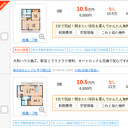
10.5
なし
万円
3階
10.5万
3
6,000円
1分で完結！聞きたい項目を選んでかんたん無
初期費用
空室情報
これと似た物件
画像：7枚
本日の新着
仲介手数料家賃の55%以下
オンライン相談可能
角部屋
オートロッ
株式会社エイブル 甲子園口店
(0798-66-7000)
※他1店舗で取扱い
10.5
なし
万円
3階
21万
3
6,000円
1分で完結！聞きたい項目を選んでかんたん無
初期費用
空室情報
これと似た物件
画像：7枚
仲介手数料家賃の55%以下
オンライン相談可能
オートロック
独立洗面台