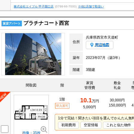
株式会社エイブル 甲子園口店
(0798-66-7000)
※他1店舗で取扱い
プラチナコート西宮
賃貸アパート
兵庫県西宮市天道町
住所
周辺地図
築年
2023年07月（築3年）
階建
3階建
家賃
敷金
間取図
階
管理費
礼金
10.1
1階
30,000円
万円
150,000円
4
即入居可
5,000円
1分で完結！聞きたい項目を選んでかんたん無
初期費用
空室情報
これと似た物件
画像：35枚