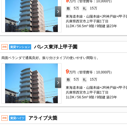
9
万円（管理費等：10,000円）
5万
15万
敷
礼
東海道本線・山陽本線<JR神戸線>/甲子
兵庫県西宮市上甲子園1丁目
1LDK / 56.5m² 9階 / 9階建 築23年
パレス東洋上甲子園
PR
賃貸マンション
両面ベランダで通風良好。振り分けタイプの使いやすい間取り。
9
万円（管理費等：10,000円）
5万
15万
敷
礼
東海道本線・山陽本線<JR神戸線>/甲子
兵庫県西宮市上甲子園1丁目
1LDK / 56.5m² 9階 / 9階建 築23年
アライブ大箇
PR
賃貸ハイツ