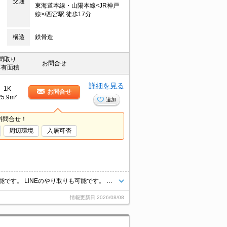
交通
東海道本線・山陽本線<JR神戸
線>/西宮駅 徒歩17分
構造
鉄骨造
間取り
お問合せ
専有面積
詳細を見る
1K
お問合せ
25.9m²
追加
料問合せ！
周辺環境
入居可否
現地待ち合わせご希望の方はお気軽にご連絡下さい。 オンライン内見も可能です。 LINEのやり取りも可能です。 クレジット決済可です。 インターネット代無料です。初期費用等ご相談下さい。
情報更新日
2026/08/08