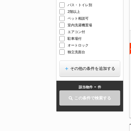
バス・トイレ別
2階以上
ペット相談可
室内洗濯機置場
エアコン付
駐車場付
オートロック
独立洗面台
その他の条件を追加する
-
該当物件
件
この条件で検索する