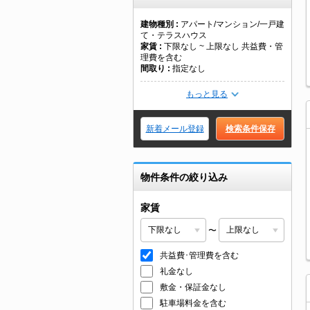
建物種別
アパート/マンション/一戸建
て・テラスハウス
家賃
下限なし ~ 上限なし 共益費・管
理費を含む
間取り
指定なし
もっと見る
新着メール登録
検索条件保存
物件条件の絞り込み
家賃
〜
共益費･管理費を含む
礼金なし
敷金・保証金なし
駐車場料金を含む