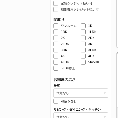
家賃クレジット払い可
初期費用クレジット払い可
間取り
ワンルーム
1K
1DK
1LDK
2K
2DK
2LDK
3K
3DK
3LDK
4K
4DK
4LDK
5K/5DK
5LDK以上
お部屋の広さ
居室
和室を含む
リビング・ダイニング・キッチン