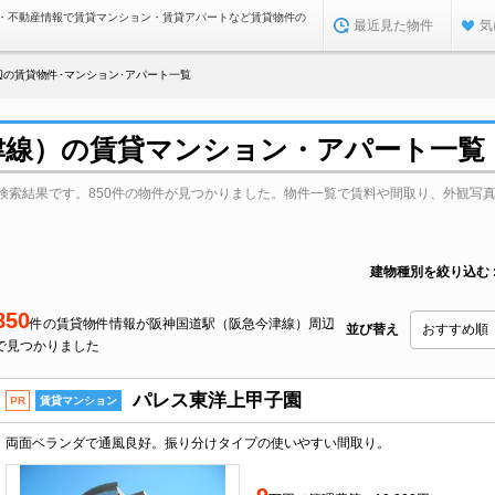
・不動産情報で賃貸マンション・賃貸アパートなど賃貸物件の
最近見た物件
気
辺の賃貸物件･マンション･アパート一覧
津線）の賃貸マンション・アパート一覧
検索結果です。850件の物件が見つかりました。物件一覧で賃料や間取り、外観写
建物種別を絞り込む
850
件の賃貸物件情報が阪神国道駅（阪急今津線）周辺
並び替え
で見つかりました
パレス東洋上甲子園
PR
賃貸マンション
両面ベランダで通風良好。振り分けタイプの使いやすい間取り。