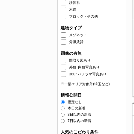
鉄骨系
木造
ブロック・その他
建物タイプ
メゾネット
分譲賃貸
画像の有無
間取り図あり
外観･内観写真あり
360° パノラマ写真あり
※一部エリア対象外(埼玉など)
情報公開日
指定なし
本日の新着
3日以内の新着
7日以内の新着
人気のこだわり条件