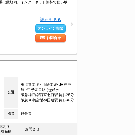
3沿線利用可能です。南向きで日当り良好。お風呂とトイレが別でこの家賃。駐車場は敷地内。インターネット無料で使い放題。買い物便利な立地ですよ～!!。ぜひお問い合わせください!。
詳細を見る
オンライン相談
お問合せ
東海道本線・山陽本線<JR神戸
線>/甲子園口駅 徒歩3分
交通
阪急神戸線/西宮北口駅 徒歩28分
阪急今津線/阪神国道駅 徒歩30分
構造
鉄骨造
間取り
お問合せ
専有面積