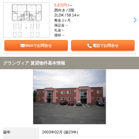
5.8万円
/ --
西向き / 2階
2LDK / 58.14㎡
敷金 1ヶ月
保証金 --
礼金 --
償却 --
Webでお問合せ
電話でお問合せ
グランヴィア 賃貸物件基本情報
築年
2003年02月 (築23年)