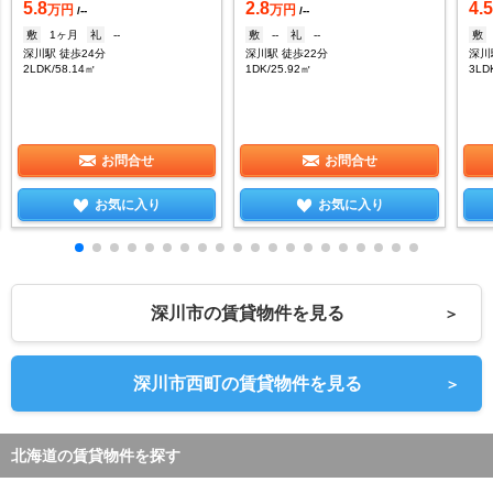
5.8
2.8
4.
万円
万円
/--
/--
敷
1ヶ月
礼
--
敷
--
礼
--
敷
深川駅 徒歩24分
深川駅 徒歩22分
深川
2LDK/58.14㎡
1DK/25.92㎡
3LD
お問合せ
お問合せ
お気に入り
お気に入り
深川市の賃貸物件を見る
＞
深川市西町の賃貸物件を見る
＞
北海道の賃貸物件を探す