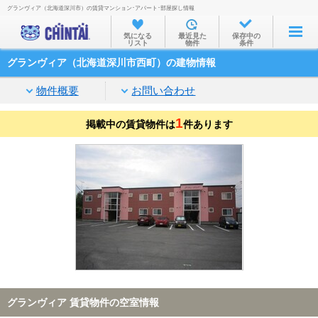
グランヴィア（北海道深川市）の賃貸マンション･アパート･部屋探し情報
お部屋を探す
気になる
最近見た
保存中の
リスト
物件
条件
沿線・駅から
グランヴィア（北海道深川市西町）の建物情報
住所から
物件概要
お問い合わせ
家賃相場から
1
掲載中の賃貸物件は
通勤通学時間から
件あります
物件特集から
不動産会社から
TOP
グランヴィア 賃貸物件の空室情報