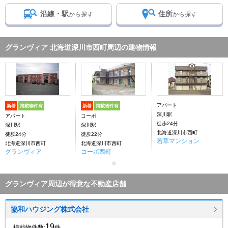
沿線・駅
住所
から探す
から探す
グランヴィア 北海道深川市西町周辺の建物情報
アパート
新着
掲載物件有
新着
掲載物件有
深川駅
アパート
コーポ
徒歩24分
深川駅
深川駅
北海道深川市西町
徒歩24分
徒歩22分
若草マンション
北海道深川市西町
北海道深川市西町
グランヴィア
コーポ西町
グランヴィア周辺が得意な不動産店舗
協和ハウジング株式会社
19
掲載物件数:
件