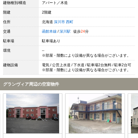
建物種別/構造
アパート／木造
階建
2階建
住所
北海道
深川市
西町
交通
函館本線
/
深川駅
徒歩
24
分
駐車場
駐車場あり
環境
--
※部屋・階数により設備が異なる場合がございます。
建物設備
電気 / 公営上水道 / 下水道 / 駐車場2台無料 / 駐車2台可
※部屋・階数により設備が異なる場合がございます。
グランヴィア周辺の空室物件