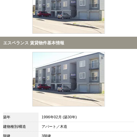
エスペランス 賃貸物件基本情報
築年
1996年02月 (築30年)
建物種別/構造
アパート／木造
階建
3階建