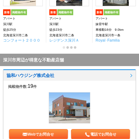
新着
掲載物件有
新着
掲載物件有
新着
掲載物件有
アパート
アパート
アパート
深川駅
深川駅
妹背牛駅
徒歩25分
徒歩23分
車移動16分 9.0km
北海道深川市二条
北海道深川市二条
北海道深川市一条
コンフォート２０００
レジデンス深川Ａ
Royal･Familia
深川市周辺が得意な不動産店舗
協和ハウジング株式会社
19
掲載物件数:
件
Webでお問合せ
電話でお問合せ