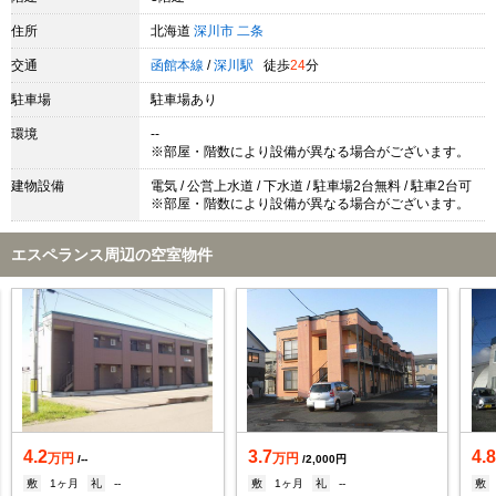
住所
北海道
深川市
二条
交通
函館本線
/
深川駅
徒歩
24
分
駐車場
駐車場あり
環境
--
※部屋・階数により設備が異なる場合がございます。
建物設備
電気 / 公営上水道 / 下水道 / 駐車場2台無料 / 駐車2台可
※部屋・階数により設備が異なる場合がございます。
エスペランス周辺の空室物件
4.2
3.7
4.
万円
万円
/--
/2,000円
敷
1ヶ月
礼
--
敷
1ヶ月
礼
--
敷