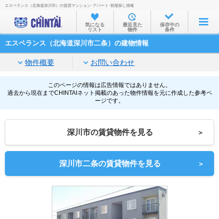
エスペランス（北海道深川市）の賃貸マンション･アパート･部屋探し情報
お部屋を探す
気になる
最近見た
保存中の
リスト
物件
条件
沿線・駅から
エスペランス（北海道深川市二条）の建物情報
住所から
物件概要
お問い合わせ
家賃相場から
通勤通学時間から
このページの情報は広告情報ではありません。
過去から現在までCHINTAIネット掲載のあった物件情報を元に作成した参考ペ
ージです。
物件特集から
不動産会社から
深川市の賃貸物件を見る
＞
TOP
深川市二条の賃貸物件を見る
＞