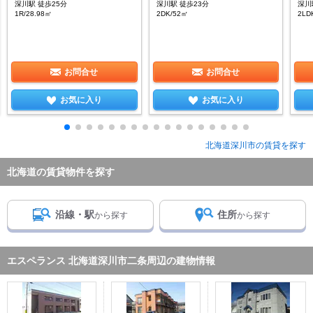
深川駅 徒歩25分
深川駅 徒歩23分
深川
1R/28.98㎡
2DK/52㎡
2LD
お問合せ
お問合せ
お気に入り
お気に入り
北海道深川市の賃貸を探す
北海道の賃貸物件を探す
沿線・駅
住所
から探す
から探す
エスペランス 北海道深川市二条周辺の建物情報