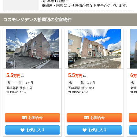
/ 駐車場1台無料
※部屋・階数により設備が異なる場合がございます。
コスモレジデンス裕周辺の空室物件
5.5
5.5
6
万円
万円
万
/--
/--
敷
--
礼
1ヶ月
敷
--
礼
1ヶ月
敷
五稜郭駅 徒歩20分
五稜郭駅 徒歩20分
東港
2LDK/61.16㎡
2LDK/57.96㎡
3LD
お問合せ
お問合せ
お気に入り
お気に入り