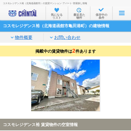
コスモレジデンス裕（北海道函館市）の賃貸マンション･アパート･部屋探し情報
お部屋を探す
気になる
最近見た
保存中の
リスト
物件
条件
沿線・駅から
コスモレジデンス裕（北海道函館市亀田港町）の建物情報
住所から
物件概要
お問い合わせ
家賃相場から
2
掲載中の賃貸物件は
通勤通学時間から
件あります
物件特集から
不動産会社から
TOP
コスモレジデンス裕 賃貸物件の空室情報