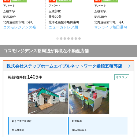
アパート
アパート
アパート
五稜郭駅
五稜郭駅
五稜郭駅
徒歩20分
徒歩20分
徒歩28分
北海道函館市亀田港町
北海道函館市亀田港町
北海道函館市亀田港町
コスモレジデンス裕
ニューカトレア朋
サンライフ亀田港Ⅵ
コスモレジデンス裕周辺が得意な不動産店舗
株式会社ステップホームエイブルネットワーク函館五稜郭店
1405
掲載物件数:
件
オススメ
駅まで車で送迎可
駐車場有
多店舗展開
開店10年以上