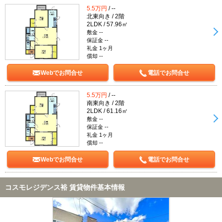
5.5万円
/ --
北東向き / 2階
2LDK / 57.96㎡
敷金 --
保証金 --
礼金 1ヶ月
償却 --
Webでお問合せ
電話でお問合せ
5.5万円
/ --
南東向き / 2階
2LDK / 61.16㎡
敷金 --
保証金 --
礼金 1ヶ月
償却 --
Webでお問合せ
電話でお問合せ
コスモレジデンス裕 賃貸物件基本情報