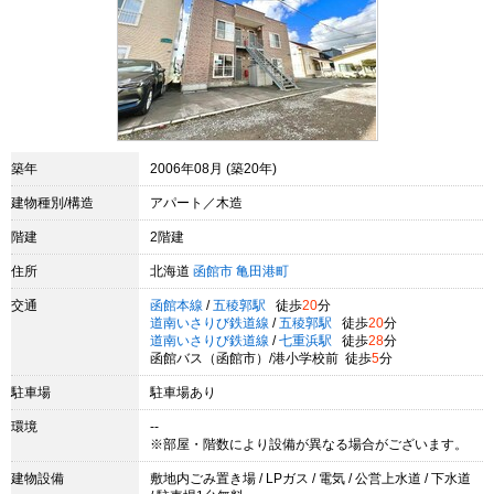
築年
2006年08月 (築20年)
建物種別/構造
アパート／木造
階建
2階建
住所
北海道
函館市
亀田港町
交通
函館本線
/
五稜郭駅
徒歩
20
分
道南いさりび鉄道線
/
五稜郭駅
徒歩
20
分
道南いさりび鉄道線
/
七重浜駅
徒歩
28
分
函館バス（函館市）/港小学校前 徒歩
5
分
駐車場
駐車場あり
環境
--
※部屋・階数により設備が異なる場合がございます。
建物設備
敷地内ごみ置き場 / LPガス / 電気 / 公営上水道 / 下水道