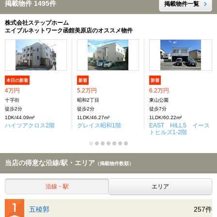
掲載物件 1495件
掲載物件一覧
株式会社ステップホーム
エイブルネットワーク函館美原店のオススメ物件
本日の新着
新着
新着
4万円
5.2万円
6.2万円
十字街
昭和2丁目
東山公園
徒歩2分
徒歩2分
徒歩7分
1DK/44.09m²
1LDK/46.27m²
1LDK/60.22m²
ハイツアクロス2階
グレイス昭和1階
EAST HILLS イース
トヒルズ1-2階
当店の得意な沿線/駅・エリア
（掲載物件数順）
沿線・駅
エリア
五稜郭
257件