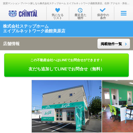
賃貸マンション･アパート探しなら株式会社ステップホーム エイブルネットワーク函館美原店。住所･アクセス・所在地・地図・営業時間・定休日・電話番号などを掲載。
お部屋を探す
気になる
最近見た
保存中の
リスト
物件
条件
沿線・駅から
株式会社ステップホーム
住所から
エイブルネットワーク函館美原店
家賃相場から
店舗情報
掲載物件一覧
通勤通学時間から
この不動産会社へはLINEでお問合せができます！
物件特集から
友だち追加してLINEでお問合せ（無料）
不動産会社から
TOP