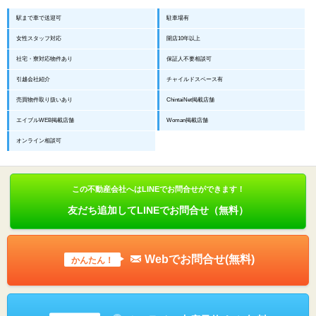
駅まで車で送迎可
駐車場有
女性スタッフ対応
開店10年以上
社宅・寮対応物件あり
保証人不要相談可
引越会社紹介
チャイルドスペース有
売買物件取り扱いあり
ChintaiNet掲載店舗
エイブルWEB掲載店舗
Woman掲載店舗
オンライン相談可
この不動産会社へはLINEでお問合せができます！
友だち追加してLINEでお問合せ（無料）
Webでお問合せ(無料)
かんたん！