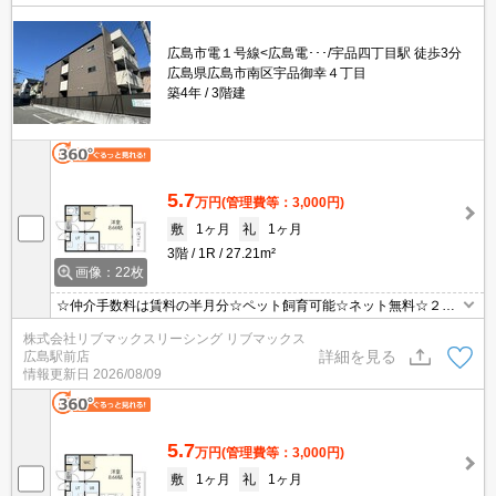
広島市電１号線<広島電･･･/宇品四丁目駅 徒歩3分
広島県広島市南区宇品御幸４丁目
築4年
3階建
5.7
万円
(管理費等：3,000円)
敷
1ヶ月
礼
1ヶ月
3階
1R
27.21m²
画像：22枚
☆仲介手数料は賃料の半月分☆ペット飼育可能☆ネット無料☆２口
システムキッチンや浴室乾燥機など人気の室内設備充実☆近隣にス
株式会社リブマックスリーシング リブマックス
ーパーやコンビニがあり住環境良好です☆便利な宅配ボックスあり
詳細を見る
広島駅前店
☆彡
情報更新日
2026/08/09
5.7
万円
(管理費等：3,000円)
敷
1ヶ月
礼
1ヶ月