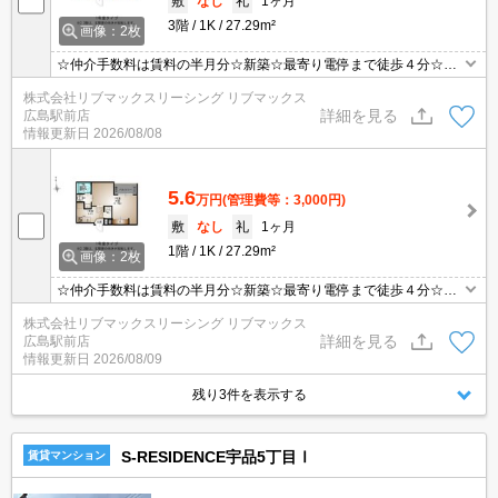
敷
なし
礼
1ヶ月
3階
1K
27.29m²
画像：2枚
☆仲介手数料は賃料の半月分☆新築☆最寄り電停まで徒歩４分☆ネ
ット無料☆不在時にうれしい宅配ボックス☆２口コンロのシステム
株式会社リブマックスリーシング リブマックス
キッチン☆追い焚き機能・浴室乾燥機など水回り設備充実♪モニタ付
詳細を見る
広島駅前店
オートロックや防犯カメラありセキュリティーは安心☆彡
情報更新日
2026/08/08
5.6
万円
(管理費等：3,000円)
敷
なし
礼
1ヶ月
1階
1K
27.29m²
画像：2枚
☆仲介手数料は賃料の半月分☆新築☆最寄り電停まで徒歩４分☆ネ
ット無料☆不在時にうれしい宅配ボックス☆２口コンロのシステム
株式会社リブマックスリーシング リブマックス
キッチン☆追い焚き機能・浴室乾燥機など水回り設備充実♪モニタ付
詳細を見る
広島駅前店
オートロックや防犯カメラありセキュリティーは安心☆彡
情報更新日
2026/08/09
残り3件を表示する
S-RESIDENCE宇品5丁目Ⅰ
賃貸マンション