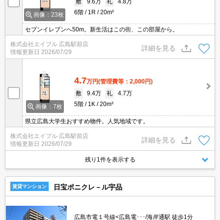
敷
9.6万
礼
4.8万
6階
1R
20m²
画像：23枚
セブンイレブンへ50m。新生活はこの街、この部屋から。
株式会社エイブル 広島駅前店
詳細を見る
情報更新日
2026/07/29
4.7
万円
(管理費等：2,000円)
敷
9.4万
礼
4.7万
5階
1K
20m²
画像：7枚
県立広島大学生おすすめ物件。人気地域です。
株式会社エイブル 広島駅前店
詳細を見る
情報更新日
2026/07/29
残り1件を表示する
日宝ポニクレ－ル宇品
賃貸マンション
広島市電１号線<広島電･･･/海岸通駅 徒歩1分