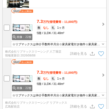
7.3
万円
(管理費等：11,000円)
敷
なし
礼
1ヶ月
5階
1LDK
31.48m²
画像：22枚
☆リブマックスは仲介手数料半月分☆家具家電付き物件☆家具家電
購入の手間や費用が抑えられます☆全室50GBモバイルWiFi付きで
株式会社リブマックスリーシング 八丁堀店
簡単ネット接続☆テレビ、洗濯機、冷蔵庫、ベッド、ベッドマッ
詳細を見る
情報更新日
2026/08/08
ト、電子レンジ、ケトル、机、イス、掃除機、ドライヤー、カーテ
ン付き☆
7.3
万円
(管理費等：11,000円)
敷
なし
礼
1ヶ月
5階
1LDK
31.48m²
画像：22枚
☆リブマックスは仲介手数料半月分☆家具家電付き物件☆家具家電
購入の手間や費用が抑えられます☆全室50GBモバイルWiFi付きで
株式会社リブマックスリーシング リブマックス
簡単ネット接続☆テレビ、洗濯機、冷蔵庫、ベッド、ベッドマッ
詳細を見る
広島駅前店
ト、電子レンジ、ケトル、机、イス、掃除機、ドライヤー、カーテ