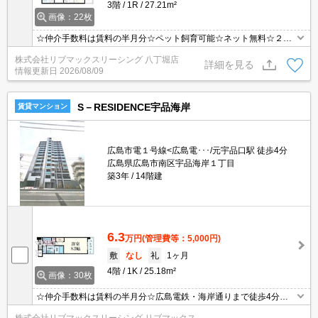
3階
1R
27.21m²
画像：22枚
☆仲介手数料は賃料の半月分☆ペット飼育可能☆ネット無料☆２口
システムキッチンや浴室乾燥機など人気の室内設備充実☆近隣にス
株式会社リブマックスリーシング 八丁堀店
ーパーやコンビニがあり住環境良好です☆便利な宅配ボックスあり
詳細を見る
情報更新日
2026/08/09
☆彡
S－RESIDENCE宇品海岸
賃貸マンション
広島市電１号線<広島電･･･/元宇品口駅 徒歩4分
広島県広島市南区宇品海岸１丁目
築3年
14階建
6.3
万円
(管理費等：5,000円)
敷
なし
礼
1ヶ月
4階
1K
25.18m²
画像：30枚
☆仲介手数料は賃料の半月分☆広島電鉄・海岸通りまで徒歩4分☆
徒歩圏内にゆめタウンもありお買い物らくらく☆モニター付きイン
株式会社リブマックスリーシング リブマックス