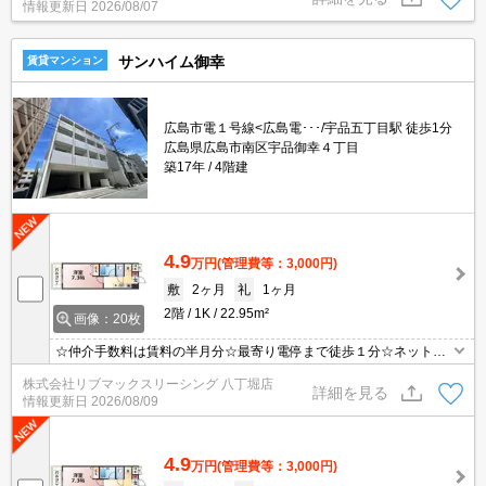
情報更新日
2026/08/07
サンハイム御幸
賃貸マンション
広島市電１号線<広島電･･･/宇品五丁目駅 徒歩1分
広島県広島市南区宇品御幸４丁目
築17年
4階建
4.9
万円
(管理費等：3,000円)
敷
2ヶ月
礼
1ヶ月
2階
1K
22.95m²
画像：20枚
☆仲介手数料は賃料の半月分☆最寄り電停まで徒歩１分☆ネット無
料☆都市ガスで光熱費を抑えられます☆モニター付きオートロック
株式会社リブマックスリーシング 八丁堀店
で防犯面も安心です☆近隣にスーパーやコンビニがあり住環境良好
詳細を見る
情報更新日
2026/08/09
です☆彡
4.9
万円
(管理費等：3,000円)