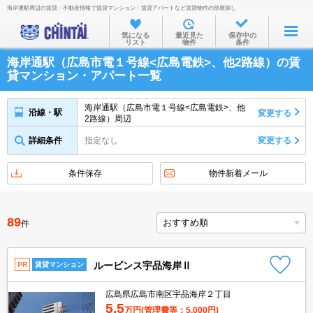
海岸通駅周辺の賃貸・不動産情報で賃貸マンション・賃貸アパートなど賃貸物件の部屋探し
お部屋を探す
気になる
最近見た
保存中の
リスト
物件
条件
沿線・駅から
海岸通駅（広島市電１号線<広島電鉄>、他2路線）の賃
住所から
貸マンション・アパート一覧
家賃相場から
海岸通駅（広島市電１号線<広島電鉄>、他
沿線・駅
変更する
2路線）周辺
通勤通学時間から
詳細条件
指定なし
変更する
物件特集から
不動産会社から
条件保存
物件新着メール
TOP
89
件
ルービンス宇品海岸Ⅱ
PR
賃貸マンション
広島県広島市南区宇品海岸２丁目
5.5
万円
(管理費等：5,000円)