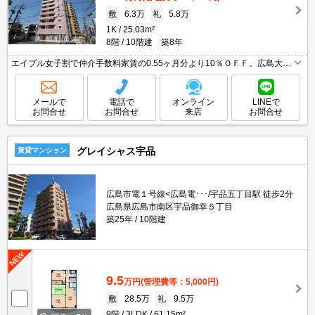
敷
6.3万
礼
5.8万
1K
25.03m²
8階
10階建 築8年
エイブル女子割で仲介手数料家賃の0.55ヶ月分より10％ＯＦＦ。広島大学
生おすすめ物件。県立広島大学生おすすめ物件。広島都市学園大学生にお
すすめ物件。引越指定業者あり。初期費用・家賃カード払い可。
メールで
電話で
オンライン
LINEで
お問合せ
お問合せ
来店
お問合せ
グレイシャス宇品
賃貸マンション
広島市電１号線<広島電･･･/宇品五丁目駅 徒歩2分
広島県広島市南区宇品御幸５丁目
築25年
10階建
9.5
万円
(管理費等：5,000円)
敷
28.5万
礼
9.5万
9階
3LDK
61.15m²