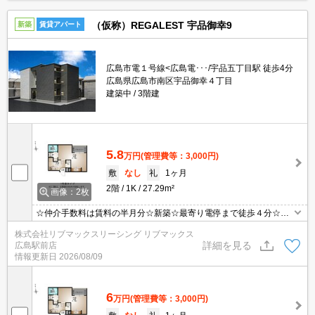
（仮称）REGALEST 宇品御幸9
新築
賃貸アパート
広島市電１号線<広島電･･･/宇品五丁目駅 徒歩4分
広島県広島市南区宇品御幸４丁目
建築中
3階建
5.8
万円
(管理費等：3,000円)
敷
なし
礼
1ヶ月
2階
1K
27.29m²
画像：2枚
☆仲介手数料は賃料の半月分☆新築☆最寄り電停まで徒歩４分☆ネ
ット無料☆不在時にうれしい宅配ボックス☆２口コンロのシステム
株式会社リブマックスリーシング リブマックス
キッチン☆追い焚き機能・浴室乾燥機など水回り設備充実♪モニタ付
詳細を見る
広島駅前店
オートロックや防犯カメラありセキュリティーは安心☆彡
情報更新日
2026/08/09
6
万円
(管理費等：3,000円)