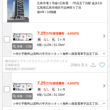
広島市電１号線<広島電･･･/宇品五丁目駅 徒歩1分
広島県広島市南区宇品神田５丁目
築4年
10階建
7.25
万円
(管理費等：4,000円)
敷
なし
礼
1ヶ月
6階
1LDK
31.33m²
画像：22枚
☆仲介手数料は賃料の半月分☆ネット無料☆路面電車宇品五丁目ま
で徒歩1分☆浴室乾燥機・温水洗浄便座・シャワー付洗面台等設備
株式会社リブマックスリーシング リブマックス
充実☆モニタ付きオートロックで防犯面安心☆都市ガスで経済的☆
詳細を見る
広島駅前店
情報更新日
2026/08/07
7.25
万円
(管理費等：4,000円)
敷
なし
礼
1ヶ月
6階
1LDK
31.33m²
画像：22枚
☆仲介手数料は賃料の半月分☆ネット無料☆路面電車宇品五丁目ま
で徒歩1分☆浴室乾燥機・温水洗浄便座・シャワー付洗面台等設備