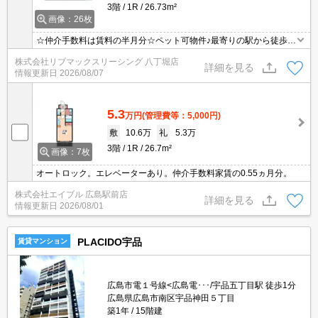
3階
1R
26.73m²
画像：26枚
☆仲介手数料は賃料の半月分☆ペット可物件♪最寄りの駅から徒歩4
分♪オートロック完備でセキュリティーは安心♪不在時にも安心の宅
株式会社リブマックスリーシング 八丁堀店
配BOXあり☆近くにスーパーやコンビニがありますのでお買い物ら
詳細を見る
情報更新日
2026/08/07
くらく♪
5.3
万円
(管理費等：5,000円)
敷
10.6万
礼
5.3万
3階
1R
26.7m²
画像：7枚
オートロック。エレベーターあり。仲介手数料家賃の0.55ヵ月分。
株式会社エイブル 広島駅前店
詳細を見る
情報更新日
2026/08/01
PLACIDO宇品
賃貸マンション
広島市電１号線<広島電･･･/宇品五丁目駅 徒歩1分
広島県広島市南区宇品神田５丁目
築1年
15階建