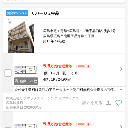
リバージュ宇品
賃貸マンション
広島市電１号線<広島電･･･/元宇品口駅 徒歩1分
広島県広島市南区宇品海岸１丁目
築15年
4階建
5.6
万円
(管理費等：3,000円)
敷
1ヶ月
礼
1ヶ月
4階
1K
24.96m²
画像：21枚
☆仲介手数料は賃料の半月分☆ネット使用料無料☆最寄りの電停ま
で徒歩1分☆モニタ付オートロック完備でセキュリティーは安心♪2
株式会社リブマックスリーシング リブマックス
口コンロのシステムキッチン☆近隣のスーパー・コンビニまで徒歩
詳細を見る
広島駅前店
圏内でお買い物らくらく☆彡
情報更新日
2026/08/08
5.6
万円
(管理費等：3,000円)