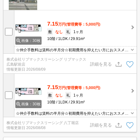
7.15
万円
(管理費等：5,000円)
敷
なし
礼
1ヶ月
10階
1LDK
29.91m²
画像：30枚
☆仲介手数料は賃料の半月分☆初期費用を抑えたい方におススメ☆
最寄り電停まで徒歩３分☆ネット無料☆都市ガスで光熱費を抑えら
株式会社リブマックスリーシング リブマックス
れます☆２口キッチンや浴室乾燥機など人気の室内設備充実☆便利
詳細を見る
広島駅前店
な宅配ボックスあり☆彡
情報更新日
2026/08/09
7.15
万円
(管理費等：5,000円)
敷
なし
礼
1ヶ月
10階
1LDK
29.91m²
画像：30枚
☆仲介手数料は賃料の半月分☆初期費用を抑えたい方におススメ☆
最寄り電停まで徒歩３分☆ネット無料☆都市ガスで光熱費を抑えら
株式会社リブマックスリーシング 八丁堀店
れます☆２口キッチンや浴室乾燥機など人気の室内設備充実☆便利
詳細を見る
情報更新日
2026/08/08
な宅配ボックスあり☆彡