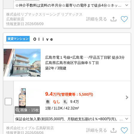
☆仲介手数料は賃料の半月分☆最寄りの電停まで徒歩4分☆ネット
使用料無料☆不在時にうれしい宅配ボックス☆雨の日に便利な浴室
株式会社リブマックスリーシング リブマックス
乾燥機付き☆モニタ付オートロック完備でセキュリティーは安心♪近
詳細を見る
広島駅前店
隣のスーパー・コンビニまで徒歩圏内でお買い物らくらく☆彡
情報更新日
2026/08/09
Ｏｌｉｖｅ
賃貸マンション
広島市電１号線<広島電･･･/宇品五丁目駅 徒歩3分
広島県広島市南区宇品御幸５丁目
築2年
3階建
9.4
万円
(管理費等：5,500円)
敷
なし
礼
9.4万
1階
1LDK
42.32m²
画像：15枚
保証会社加入要(初回35,000円、月額総支払額の1％+800円/月)。安
心のセキュリティシステム。24時間換気システム。宅配ボックスあ
株式会社エイブル 広島駅前店
り。オートロック。一坪風呂。キッチンは対面式。室内物干しあ
詳細を見る
情報更新日
2026/08/06
り。