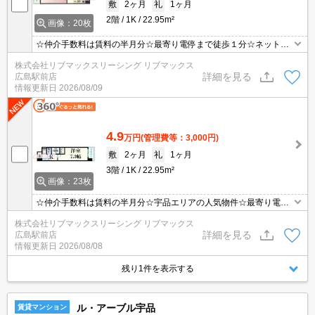
敷
2ヶ月
礼
1ヶ月
2階
1K
22.95m²
画像：20枚
☆仲介手数料は賃料の半月分☆最寄り電停まで徒歩１分☆ネット無
料☆都市ガスで光熱費を抑えられます☆モニター付きオートロック
株式会社リブマックスリーシング リブマックス
で防犯面も安心です☆近隣にスーパーやコンビニがあり住環境良好
詳細を見る
広島駅前店
です☆彡
情報更新日
2026/08/09
4.9
万円
(管理費等：3,000円)
敷
2ヶ月
礼
1ヶ月
3階
1K
22.95m²
画像：23枚
☆仲介手数料は賃料の半月分☆宇品エリアの人気物件☆最寄り電停
まで徒歩1分☆ネット無料☆都市ガスで光熱費を抑えられます☆モ
株式会社リブマックスリーシング リブマックス
ニター付きオートロックで防犯面も安心☆近隣にスーパーやコンビ
詳細を見る
広島駅前店
ニがあり住環境良好です☆彡
情報更新日
2026/08/08
残り1件を表示する
ル・アーブル宇品
賃貸マンション