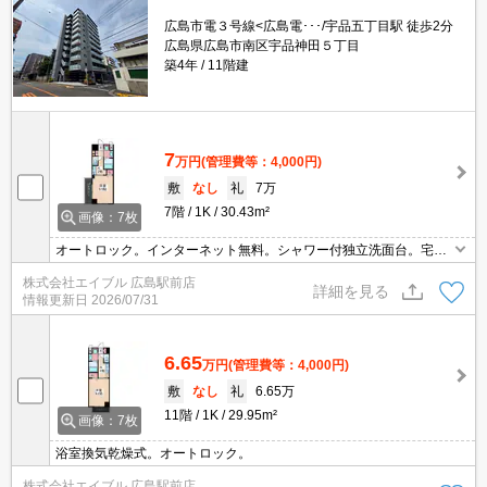
広島市電３号線<広島電･･･/宇品五丁目駅 徒歩2分
広島県広島市南区宇品神田５丁目
築4年
11階建
7
万円
(管理費等：4,000円)
敷
なし
礼
7万
7階
1K
30.43m²
画像：7枚
オートロック。インターネット無料。シャワー付独立洗面台。宅配
ボックスあり。エレベーターあり。浴室乾燥機付。保証会社加入要
株式会社エイブル 広島駅前店
(初回、賃料の50%、更新保証料12,000円)。
詳細を見る
情報更新日
2026/07/31
6.65
万円
(管理費等：4,000円)
敷
なし
礼
6.65万
11階
1K
29.95m²
画像：7枚
浴室換気乾燥式。オートロック。
株式会社エイブル 広島駅前店