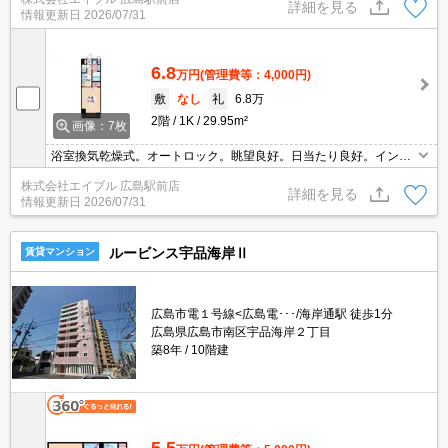
詳細を見る
情報更新日
2026/07/31
6.8
万円
(管理費等：4,000円)
敷
なし
礼
6.8万
2階
1K
29.95m²
画像：7枚
浴室換気乾燥式。オートロック。眺望良好。日当たり良好。インタ
ーネット無料。シャワー付独立洗面台。退去時、ルームクリーニン
株式会社エイブル 広島駅前店
グ料金52,800円。退去時、鍵交換27,500円。
詳細を見る
情報更新日
2026/07/31
ルービンス宇品海岸Ⅱ
賃貸マンション
広島市電１号線<広島電･･･/海岸通駅 徒歩1分
広島県広島市南区宇品海岸２丁目
築8年
10階建
5.5