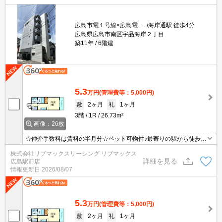
広島市電１号線<広島電･･･/海岸通駅 徒歩4分
広島県広島市南区宇品海岸２丁目
築11年
6階建
5.3
万円
(管理費等：5,000円)
敷
2ヶ月
礼
1ヶ月
3階
1R
26.73m²
画像：26枚
☆仲介手数料は賃料の半月分☆ペット可物件♪最寄りの駅から徒歩4
分♪オートロック完備でセキュリティーは安心♪不在時にも安心の宅
株式会社リブマックスリーシング リブマックス
配BOXあり☆近くにスーパーやコンビニがありますのでお買い物ら
詳細を見る
広島駅前店
くらく♪
情報更新日
2026/08/07
5.3
万円
(管理費等：5,000円)
敷
2ヶ月
礼
1ヶ月