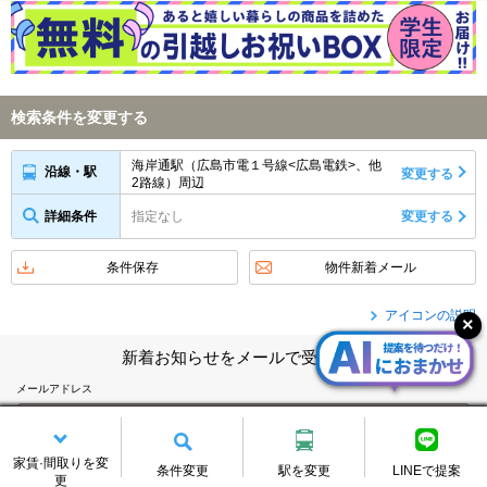
検索条件を変更する
海岸通駅（広島市電１号線<広島電鉄>、他
沿線・駅
変更する
2路線）周辺
詳細条件
指定なし
変更する
条件保存
物件新着メール
アイコンの説明
新着お知らせをメールで受け取る
メールアドレス
※メール受信制限をしている方は、@chintai.co.jpからのメールを受信できる
家賃·間取りを変
条件変更
駅を変更
LINEで提案
よう設定の変更をお願い致します。
更