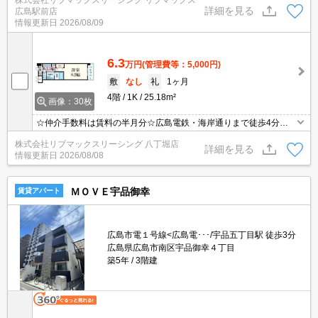
ターフォンで防犯面も安心です☆都市ガスで光熱費も抑えられます
詳細を見る
広島駅前店
☆宅配ボックス完備☆
情報更新日
2026/08/09
6.3
万円
(管理費等：5,000円)
敷
なし
礼
1ヶ月
4階
1K
25.18m²
画像：30枚
☆仲介手数料は賃料の半月分☆広島電鉄・海岸通りまで徒歩4分☆
徒歩圏内にゆめタウンもありお買い物らくらく☆モニター付きイン
株式会社リブマックスリーシング 八丁堀店
ターフォンで防犯面も安心です☆都市ガスで光熱費も抑えられます
詳細を見る
情報更新日
2026/08/08
☆宅配ボックス完備☆
ＭＯＶＥ宇品御幸
賃貸アパート
広島市電１号線<広島電･･･/宇品五丁目駅 徒歩3分
広島県広島市南区宇品御幸４丁目
築5年
3階建