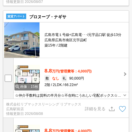
情報更新日
2026/08/07
ン付き☆
プロヌーブ・ナギサ
賃貸アパート
広島市電１号線<広島電･･･/元宇品口駅 徒歩13分
広島県広島市南区元宇品町
築15年
2階建
8.8
万円
(管理費等：4,000円)
敷
なし
礼
90,000円
2階
2LDK
66.22m²
画像：15枚
☆仲介手数料は賃料の半月分☆不在時にうれしい宅配ボックス☆ネ
ット使用料無料☆オール電化☆浴室乾燥機や温水洗浄便座などの人
株式会社リブマックスリーシング リブマックス
気の室内設備あり☆ウォークインクローゼットあり☆TV付きインタ
詳細を見る
広島駅前店
ーホンでセキュリティは安心☆彡
情報更新日
2026/08/08
8.8
万円
(管理費等：4,000円)