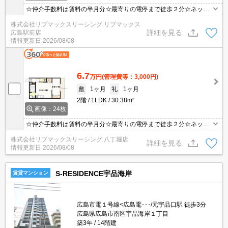
☆仲介手数料は賃料の半月分☆最寄りの電停まで徒歩２分☆ネット
使用料無料☆追い焚き機能・浴室乾燥機など水回り設備充実♪モニタ
株式会社リブマックスリーシング リブマックス
付オートロック完備でセキュリティーは安心♪近隣のスーパー・コン
詳細を見る
広島駅前店
ビニまで徒歩圏内でお買い物らくらく☆彡
情報更新日
2026/08/08
6.7
万円
(管理費等：3,000円)
敷
1ヶ月
礼
1ヶ月
2階
1LDK
30.38m²
画像：24枚
☆仲介手数料は賃料の半月分☆最寄りの電停まで徒歩２分☆ネット
使用料無料☆追い焚き機能・浴室乾燥機など水回り設備充実♪モニタ
株式会社リブマックスリーシング 八丁堀店
付オートロック完備でセキュリティーは安心♪近隣のスーパー・コン
詳細を見る
情報更新日
2026/08/08
ビニまで徒歩圏内でお買い物らくらく☆彡
S-RESIDENCE宇品海岸
賃貸マンション
広島市電１号線<広島電･･･/元宇品口駅 徒歩3分
広島県広島市南区宇品海岸１丁目
築3年
14階建