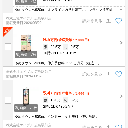
画像：7枚
ゆめタウンへ920m。オンライン内見対応可。オンライン接客対応
可。
株式会社エイブル 広島駅前店
詳細を見る
情報更新日
2026/08/09
9.5
万円
(管理費等：5,000円)
敷
28.5万
礼
9.5万
10階
3LDK
61.15m²
画像：7枚
ゆめタウンへ920m。仲介手数料0.525ヵ月分（税込）。
株式会社エイブル 広島駅前店
詳細を見る
情報更新日
2026/08/09
5.4
万円
(管理費等：3,000円)
敷
10.8万
礼
5.4万
2階
1DK
30.24m²
画像：23枚
ゆめタウンへ920m。インターネット無料、使い放題。
株式会社エイブル 広島駅前店
詳細を見る