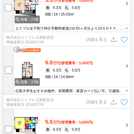
万円
(管理費等：5,000円)
敷
6.3万
礼
5.8万
8階
1K
25.03m²
画像：23枚
エイブル女子割で仲介手数料家賃の0.55ヶ月分より10％ＯＦＦ。広
島大学生おすすめ物件。県立広島大学生おすすめ物件。広島都市学
株式会社エイブル 広島駅前店
園大学生におすすめ物件。引越指定業者あり。初期費用・家賃カー
詳細を見る
情報更新日
2026/07/29
ド払い可。
5.5
万円
(管理費等：5,000円)
敷
6.3万
礼
5.8万
9階
1K
24.86m²
画像：23枚
広島大学生おすすめ物件。初期費用・家賃カード払い可。引越指定
業者あり。オンライン対応可。県立広島大学生おすすめ物件。広島
株式会社エイブル 広島駅前店
都市学園大学生におすすめ物件。
詳細を見る
情報更新日
2026/07/29
5.5
万円
(管理費等：5,000円)
敷
6.3万
礼
5.8万