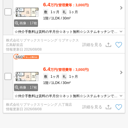
6.4
万円
(管理費等：3,000円)
敷
1ヶ月
礼
1ヶ月
1階
1LDK
30m²
画像：17枚
☆仲介手数料は賃料の半月分☆ネット無料☆システムキッチンで・
独立洗面台・温水洗浄便座など室内設備充実☆きれいな内装☆広々
株式会社リブマックスリーシング リブマックス
1LDKのお部屋☆TVモニタ付きインターホン有り☆
詳細を見る
広島駅前店
情報更新日
2026/08/08
6.4
万円
(管理費等：3,000円)
敷
1ヶ月
礼
1ヶ月
1階
1LDK
30m²
画像：17枚
☆仲介手数料は賃料の半月分☆ネット無料☆システムキッチンで・
独立洗面台・温水洗浄便座など室内設備充実☆きれいな内装☆広々
株式会社リブマックスリーシング 八丁堀店
1LDKのお部屋☆TVモニタ付きインターホン有り☆
詳細を見る
情報更新日
2026/08/08