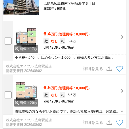
広島県広島市南区宇品海岸３丁目
築38年
9階建
6.4
万円
(管理費等：8,000円)
敷
なし
礼
6.4万
5階
2DK
46.76m²
画像：17枚
小学校へ540m。ゆめタウンへ1,000m。荷物の多い方にお薦め。
株式会社エイブル 広島駅前店
詳細を見る
情報更新日
2026/08/02
6.5
万円
(管理費等：8,000円)
敷
なし
礼
6.5万
7階
2DK
46.76m²
画像：20枚
環境重視の方ならぜひお薦めです。保証会社加入要(初回、月額総支
払額の50%)。
株式会社エイブル 広島駅前店
詳細を見る
情報更新日
2026/08/02