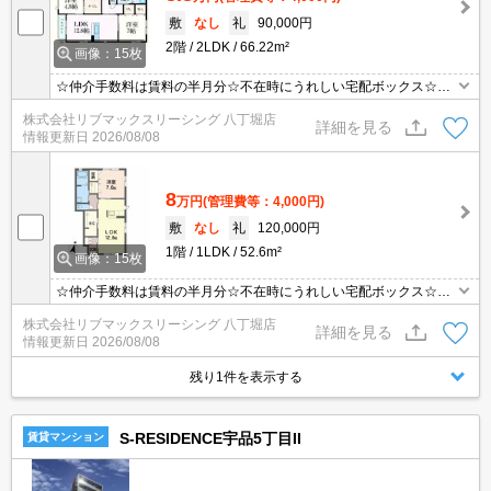
敷
なし
礼
90,000円
2階
2LDK
66.22m²
画像：15枚
☆仲介手数料は賃料の半月分☆不在時にうれしい宅配ボックス☆ネ
ット使用料無料☆オール電化☆浴室乾燥機や温水洗浄便座などの人
株式会社リブマックスリーシング 八丁堀店
気の室内設備あり☆ウォークインクローゼットあり☆TV付きインタ
詳細を見る
情報更新日
2026/08/08
ーホンでセキュリティは安心☆彡
8
万円
(管理費等：4,000円)
敷
なし
礼
120,000円
1階
1LDK
52.6m²
画像：15枚
☆仲介手数料は賃料の半月分☆不在時にうれしい宅配ボックス☆ネ
ット使用料無料☆オール電化☆浴室乾燥機や温水洗浄便座などの人
株式会社リブマックスリーシング 八丁堀店
気の室内設備あり☆ウォークインクローゼットあり☆TV付きインタ
詳細を見る
情報更新日
2026/08/08
ーホンでセキュリティは安心☆彡
残り1件を表示する
S-RESIDENCE宇品5丁目II
賃貸マンション