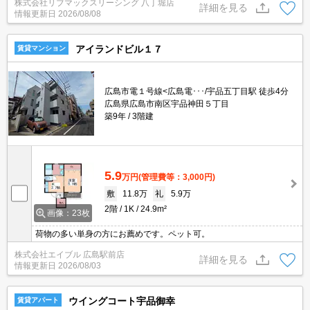
株式会社リブマックスリーシング 八丁堀店
充実☆モニタ付きオートロックで防犯面安心☆都市ガスで経済的☆
詳細を見る
情報更新日
2026/08/08
アイランドビル１７
賃貸マンション
広島市電１号線<広島電･･･/宇品五丁目駅 徒歩4分
広島県広島市南区宇品神田５丁目
築9年
3階建
5.9
万円
(管理費等：3,000円)
敷
11.8万
礼
5.9万
2階
1K
24.9m²
画像：23枚
荷物の多い単身の方にお薦めです。ペット可。
株式会社エイブル 広島駅前店
詳細を見る
情報更新日
2026/08/03
ウイングコート宇品御幸
賃貸アパート