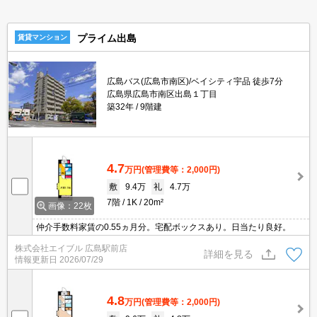
プライム出島
賃貸マンション
広島バス(広島市南区)/ベイシティ宇品 徒歩7分
広島県広島市南区出島１丁目
築32年
9階建
4.7
万円
(管理費等：2,000円)
敷
9.4万
礼
4.7万
7階
1K
20m²
画像：22枚
仲介手数料家賃の0.55ヵ月分。宅配ボックスあり。日当たり良好。
株式会社エイブル 広島駅前店
詳細を見る
情報更新日
2026/07/29
4.8
万円
(管理費等：2,000円)