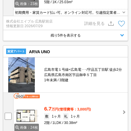
5階
1K
25.03m²
画像：23枚
初期費用・家賃カード払い可。オンライン対応可。引越指定業者あ
り。自社管理物件。平日毎日ゴミ収集。
株式会社エイブル 広島駅前店
詳細を見る
情報更新日
2026/07/29
残り5件を表示する
ARVA UNO
賃貸アパート
広島市電１号線<広島電･･･/宇品五丁目駅 徒歩2分
広島県広島市南区宇品御幸５丁目
1年未満
3階建
6.7
万円
(管理費等：3,000円)
敷
1ヶ月
礼
1ヶ月
2階
1LDK
30.38m²
画像：24枚