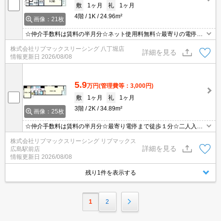
敷
1ヶ月
礼
1ヶ月
4階
1K
24.96m²
画像：21枚
☆仲介手数料は賃料の半月分☆ネット使用料無料☆最寄りの電停ま
で徒歩1分☆モニタ付オートロック完備でセキュリティーは安心♪2
株式会社リブマックスリーシング 八丁堀店
口コンロのシステムキッチン☆近隣のスーパー・コンビニまで徒歩
詳細を見る
情報更新日
2026/08/08
圏内でお買い物らくらく☆彡
5.9
万円
(管理費等：3,000円)
敷
1ヶ月
礼
1ヶ月
3階
2K
34.89m²
画像：25枚
☆仲介手数料は賃料の半月分☆最寄り電停まで徒歩１分☆二人入居
可能☆ネット使用料無料☆モニター付きオートロックで防犯面も安
株式会社リブマックスリーシング リブマックス
心です☆近隣にスーパーやコンビニがあり住環境良好です☆彡
詳細を見る
広島駅前店
情報更新日
2026/08/08
残り1件を表示する
1
2