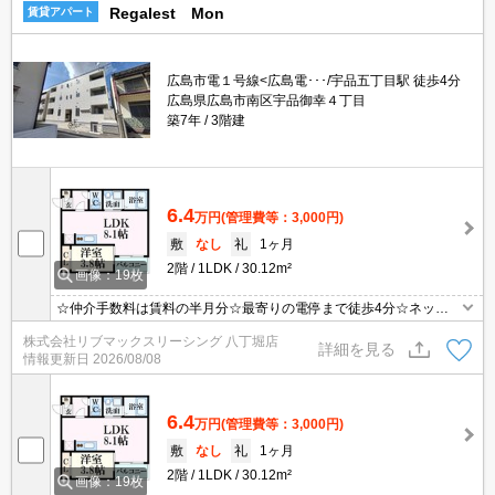
Regalest Mon
賃貸アパート
広島市電１号線<広島電･･･/宇品五丁目駅 徒歩4分
広島県広島市南区宇品御幸４丁目
築7年
3階建
6.4
万円
(管理費等：3,000円)
敷
なし
礼
1ヶ月
2階
1LDK
30.12m²
画像：19枚
☆仲介手数料は賃料の半月分☆最寄りの電停まで徒歩4分☆ネット
使用料無料☆不在時にうれしい宅配ボックス☆雨の日に便利な浴室
株式会社リブマックスリーシング 八丁堀店
乾燥機付き☆モニタ付オートロック完備でセキュリティーは安心♪近
詳細を見る
情報更新日
2026/08/08
隣のスーパー・コンビニまで徒歩圏内でお買い物らくらく☆彡
6.4
万円
(管理費等：3,000円)
敷
なし
礼
1ヶ月
2階
1LDK
30.12m²
画像：19枚