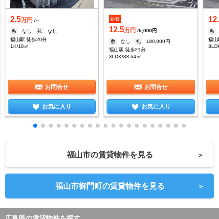
2.5
12
新着
万円
/--
12.5
万円
/5,000円
敷
なし
礼
なし
敷
福山駅 徒歩20分
福山
敷
なし
礼
180,000円
1K/18㎡
3LD
福山駅 徒歩21分
3LDK/83.64㎡
お問合せ
お問合せ
お気に入り
お気に入り
福山市の賃貸物件を見る
＞
福山市御門町の賃貸物件を見る
＞
広島県の賃貸物件を探す