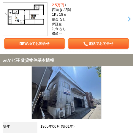
2.5万円
/ --
西向き / 2階
1K / 18㎡
敷金 なし
保証金 --
礼金 なし
償却 --
Webでお問合せ
電話でお問合せ
みかど荘 賃貸物件基本情報
築年
1965年06月 (築61年)