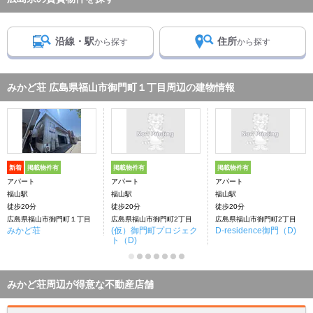
沿線・駅
住所
から探す
から探す
みかど荘 広島県福山市御門町１丁目周辺の建物情報
新着
掲載物件有
掲載物件有
掲載物件有
アパート
アパート
アパート
福山駅
福山駅
福山駅
徒歩20分
徒歩20分
徒歩20分
広島県福山市御門町１丁目
広島県福山市御門町2丁目
広島県福山市御門町2丁目
みかど荘
(仮）御門町プロジェク
D-residence御門（D)
ト（D)
みかど荘周辺が得意な不動産店舗