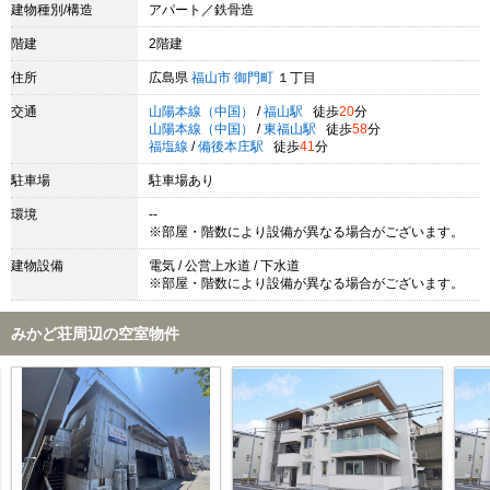
建物種別/構造
アパート／鉄骨造
階建
2階建
住所
広島県
福山市
御門町
１丁目
交通
山陽本線（中国）
/
福山駅
徒歩
20
分
山陽本線（中国）
/
東福山駅
徒歩
58
分
福塩線
/
備後本庄駅
徒歩
41
分
駐車場
駐車場あり
環境
--
※部屋・階数により設備が異なる場合がございます。
建物設備
電気 / 公営上水道 / 下水道
※部屋・階数により設備が異なる場合がございます。
みかど荘周辺の空室物件