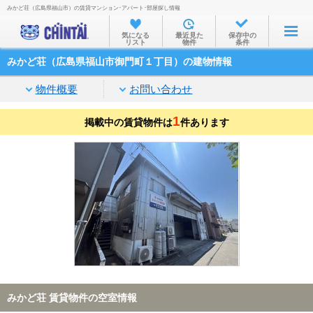
みかど荘（広島県福山市）の賃貸マンション･アパート･部屋探し情報
お部屋を探す
気になる
最近見た
保存中の
リスト
物件
条件
沿線・駅から
みかど荘（広島県福山市御門町１丁目）の建物情報
住所から
物件概要
お問い合わせ
家賃相場から
1
掲載中の賃貸物件は
通勤通学時間から
件あります
物件特集から
不動産会社から
TOP
みかど荘 賃貸物件の空室情報