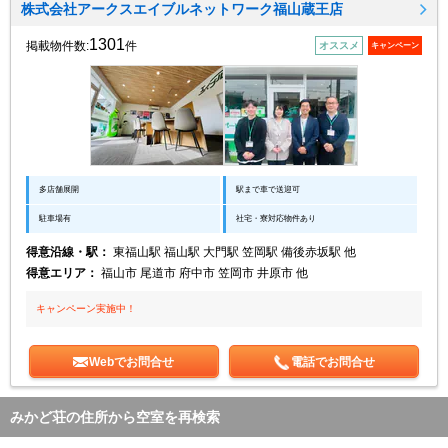
株式会社アークスエイブルネットワーク福山蔵王店
1301
掲載物件数:
件
オススメ
キャンペーン
多店舗展開
駅まで車で送迎可
駐車場有
社宅・寮対応物件あり
得意沿線・駅：
東福山駅 福山駅 大門駅 笠岡駅 備後赤坂駅 他
得意エリア：
福山市 尾道市 府中市 笠岡市 井原市 他
キャンペーン実施中！
Webでお問合せ
電話でお問合せ
みかど荘の住所から空室を再検索