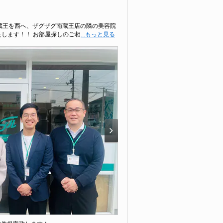
ン蔵王を西へ、ザグザグ南蔵王店の隣の美容院
たします！！ お部屋探しのご相
...もっと見る