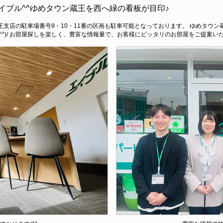
イブル^^ゆめタウン蔵王を西へ緑の看板が目印♪
王支店の駐車場番号9・10・11番の区画も駐車可能となっております。 ゆめタウ
^^)/ お部屋探しを楽しく、豊富な情報量で、お客様にピッタリのお部屋をご提案い