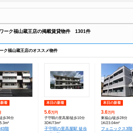
ワーク福山蔵王店の掲載賃貸物件 1301件
ーク福山蔵王店のオススメ物件
の新着
本日の新着
本日の新着
5.6
3.6
円
万円
万円
/徒歩36分
子守唄の里高屋
/徒歩10分
東福山
/徒歩28分
5.3m²
3DK/73m²
1K/23.04m²
ell3階
子守唄の里高屋駅 徒歩
フェニックス3階