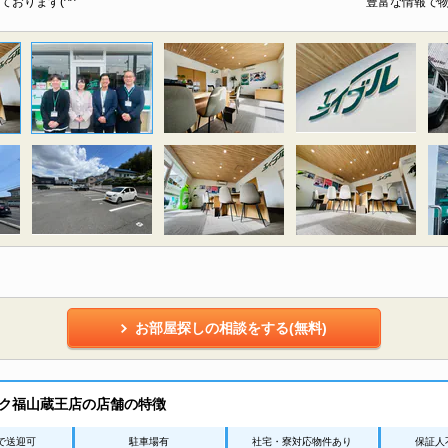
ております(^^
豊富な情報で
お部屋探しの相談をする(無料)
ク福山蔵王店の店舗の特徴
で送迎可
駐車場有
社宅・寮対応物件あり
保証人