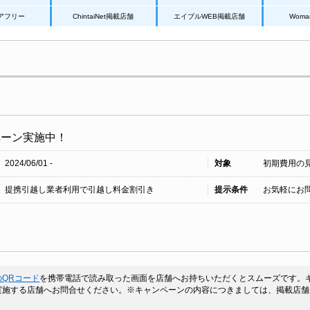
アフリー
ChintaiNet掲載店舗
エイブルWEB掲載店舗
Wom
ペーン実施中！
2024/06/01 -
対象
初期費用の
提携引越し業者利用で引越し料金割引き
提示条件
お気軽にお問
QRコード
を携帯電話で読み取った画面を店舗へお持ちいただくとスムーズです。
施する店舗へお問合せください。※キャンペーンの内容につきましては、掲載店舗が実