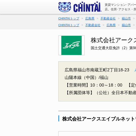
賃貸マンション･アパ
店。住所･アクセス・
CHINTAIトップ
広島県
不動産会社
福山市
CHINTAIトップ
不動産会社
広島県
福山市
株式会社アーク
国土交通大臣免許（2）第98
広島県福山市南蔵王町2丁目18-23
山陽本線（中国）/福山
【営業時間】10：00～18：00
【定
【所属団体等】（公社）全日本不動
株式会社アークスエイブルネット