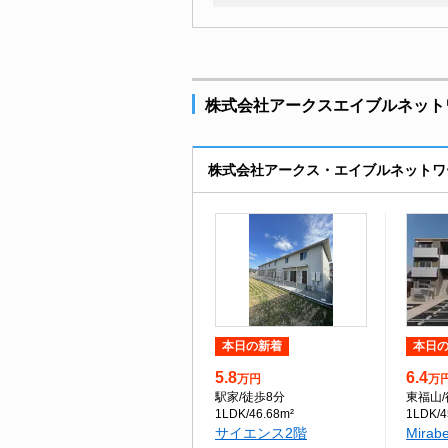
株式会社アークスエイブルネット
株式会社アークス・エイブルネットワ
本日の新着
本日
5.8
6.4
万円
万
駅家
/徒歩8分
東福山
1LDK/46.68m²
1LDK/4
サイエンス2階
Mirab