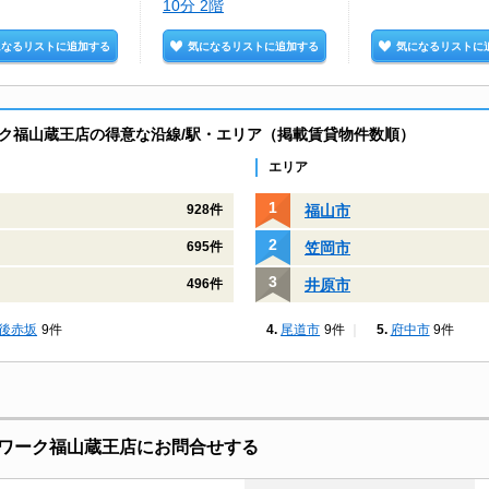
10分 2階
になるリストに追加する
気になるリストに追加する
気になるリストに
ク福山蔵王店の得意な沿線/駅・エリア（掲載賃貸物件数順）
エリア
福山市
928件
笠岡市
695件
井原市
496件
後赤坂
9件
尾道市
9件
府中市
9件
ワーク福山蔵王店にお問合せする