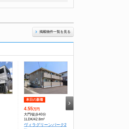
掲載物件一覧を見る
本日の新着
本日の新着
4.55
4.5
万円
万円
大門
/徒歩40分
笠岡
/徒歩43分
1LDK/42.8m²
1LDK/39.74m²
ヴィラグリーンパーク2
笠岡駅 徒歩43分 2階