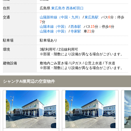
住所
広島県
東広島市
西条町田口
交通
山陽新幹線（中国・九州）
/
東広島駅
バス
6
分：停歩
7
分
山陽本線（中国）
/
西条駅
バス
15
分：停歩
4
分
山陽本線（中国）
/
寺家駅
車
21
分
駐車場
駐車場あり
環境
3駅利用可 / 2沿線利用可
※部屋・階数により設備が異なる場合がございます。
建物設備
敷地内ごみ置き場 / LPガス / 公営上水道 / 下水道
※部屋・階数により設備が異なる場合がございます。
シャンテA棟周辺の空室物件