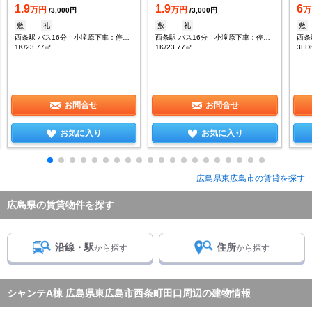
1.9
1.9
6
万円
万円
万
/3,000円
/3,000円
敷
--
礼
--
敷
--
礼
--
敷
西条駅 バス16分 小滝原下車：停歩5分
西条駅 バス16分 小滝原下車：停歩5分
1K/23.77㎡
1K/23.77㎡
3LD
お問合せ
お問合せ
お気に入り
お気に入り
広島県東広島市の賃貸を探す
広島県の賃貸物件を探す
沿線・駅
住所
から探す
から探す
シャンテA棟 広島県東広島市西条町田口周辺の建物情報