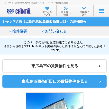
シャンテA棟（広島県東広島市）の賃貸マンション･アパート･部屋探し情報
お部屋を探す
気になる
最近見た
保存中の
リスト
物件
条件
沿線・駅から
シャンテA棟（広島県東広島市西条町田口）の建物情報
住所から
物件概要
お問い合わせ
家賃相場から
通勤通学時間から
このページの情報は広告情報ではありません。
過去から現在までCHINTAIネット掲載のあった物件情報を元に作成した参考ペ
ージです。
物件特集から
不動産会社から
東広島市の賃貸物件を見る
＞
TOP
東広島市西条町田口の賃貸物件を見る
＞