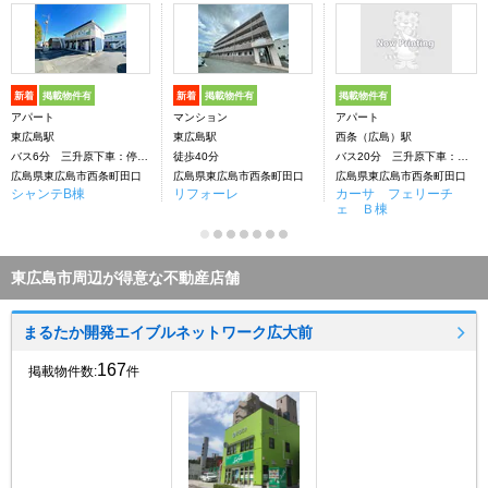
新着
掲載物件有
新着
掲載物件有
掲載物件有
アパート
マンション
アパート
東広島駅
東広島駅
西条（広島）駅
バス6分 三升原下車：停歩7分
徒歩40分
バス20分 三升原下車：停歩6分
広島県東広島市西条町田口
広島県東広島市西条町田口
広島県東広島市西条町田口
シャンテB棟
リフォーレ
カーサ フェリーチ
ェ Ｂ棟
東広島市周辺が得意な不動産店舗
まるたか開発エイブルネットワーク広大前
167
掲載物件数:
件