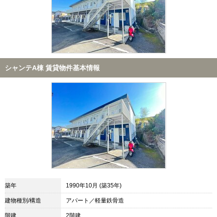
シャンテA棟 賃貸物件基本情報
築年
1990年10月 (築35年)
建物種別/構造
アパート／軽量鉄骨造
階建
2階建