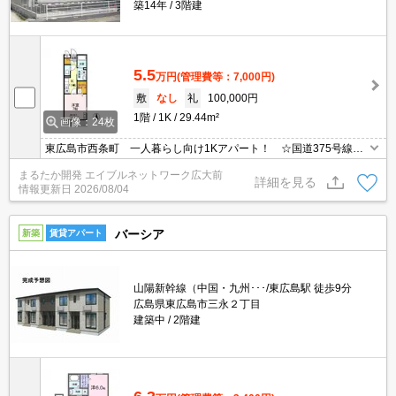
築14年
3階建
5.5
万円
(管理費等：7,000円)
敷
なし
礼
100,000円
1階
1K
29.44m²
画像：24枚
東広島市西条町 一人暮らし向け1Kアパート！ ☆国道375号線沿
いに位置し、バスの利便性がよくアクセスも良好！ 徒歩圏内に大
まるたか開発 エイブルネットワーク広大前
型店舗やクリニックビルがそろい、日常のお買い物に便利な環境で
詳細を見る
情報更新日
2026/08/04
す♪
バーシア
新築
賃貸アパート
山陽新幹線（中国・九州･･･/東広島駅 徒歩9分
広島県東広島市三永２丁目
建築中
2階建