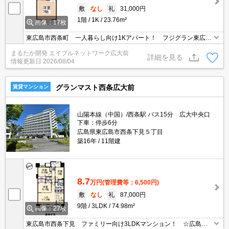
敷
なし
礼
31,000円
1階
1K
23.76m²
画像：17枚
東広島市西条町 一人暮らし向け1Kアパート！ フジグラン東広島
まで徒歩6分の好立地♪ 他にも、ホームセンターや家電量販店など
まるたか開発 エイブルネットワーク広大前
お買い物先に事欠かない便利な住環境です！ バスを使えば駅への
詳細を見る
情報更新日
2026/08/04
移動もスムーズ♪
グランマスト西条広大前
賃貸マンション
山陽本線（中国）/西条駅 バス15分 広大中央口
下車：停歩6分
広島県東広島市西条下見５丁目
築16年
11階建
8.7
万円
(管理費等：6,500円)
敷
なし
礼
87,000円
9階
3LDK
74.98m²
画像：27枚
東広島市西条下見 ファミリー向け3LDKマンション！ ☆広島大