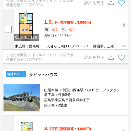
まるたか開発 エイブルネットワーク広大前
南向きでしっかりと日差しが入るお部屋で快適な毎日をお過ごしい
詳細を見る
情報更新日
2026/08/04
ただけます♪
1.9
万円
(管理費等：3,000円)
敷
なし
礼
なし
2階
1K
23.77m²
画像：19枚
東広島市西条町 一人暮らし向け1Kアパート！ 御薗宇、三永、下
見、黒瀬の各方面にアクセスしやすい、意外と便利な立地です！
まるたか開発 エイブルネットワーク広大前
南向きでしっかりと日差しが入るお部屋で快適な毎日をお過ごしい
詳細を見る
情報更新日
2026/08/04
ただけます♪
ラビットハウス
賃貸アパート
山陽本線（中国）/西条駅 バス10分 フジグラン
前下車：停歩5分
広島県東広島市西条町御薗宇
築36年
2階建
3.1
万円
(管理費等：4,000円)