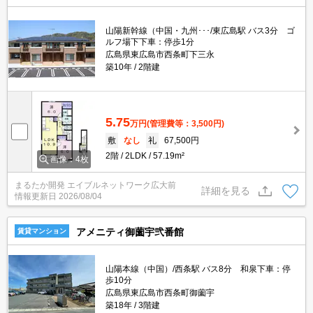
山陽新幹線（中国・九州･･･/東広島駅 バス3分 ゴ
ルフ場下下車：停歩1分
広島県東広島市西条町下三永
築10年
2階建
5.75
万円
(管理費等：3,500円)
敷
なし
礼
67,500円
2階
2LDK
57.19m²
画像：4枚
まるたか開発 エイブルネットワーク広大前
詳細を見る
情報更新日
2026/08/04
アメニティ御薗宇弐番館
賃貸マンション
山陽本線（中国）/西条駅 バス8分 和泉下車：停
歩10分
広島県東広島市西条町御薗宇
築18年
3階建