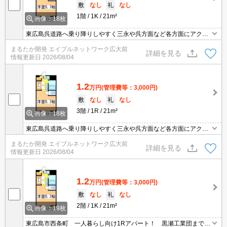
敷
なし
礼
なし
1階
1K
21m²
画像：18枚
東広島呉道路へ乗り降りしやすく三永や呉方面など各方面にアクセ
スしやすい立地です！ 一人暮らしに欠かせないコンビニ、飲食店
まるたか開発 エイブルネットワーク広大前
が１ｋｍ圏内に複数あります♪ 南向きで日当たりの良い室内で快適
詳細を見る
情報更新日
2026/08/04
な毎日をどうぞ！！
1.2
万円
(管理費等：3,000円)
敷
なし
礼
なし
3階
1R
21m²
画像：18枚
東広島呉道路へ乗り降りしやすく三永や呉方面など各方面にアクセ
スしやすい立地です！ 一人暮らしに欠かせないコンビニ、飲食店
まるたか開発 エイブルネットワーク広大前
が１ｋｍ圏内に複数あります♪ 南向きで日当たりの良い室内で快適
詳細を見る
情報更新日
2026/08/04
な毎日をどうぞ！！
1.2
万円
(管理費等：3,000円)
敷
なし
礼
なし
2階
1K
21m²
画像：19枚
東広島市西条町 一人暮らし向け1Rアパート！ 黒瀬工業団まで車