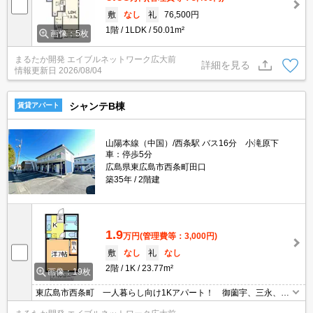
敷
なし
礼
76,500円
1階
1LDK
50.01m²
画像：5枚
まるたか開発 エイブルネットワーク広大前
詳細を見る
情報更新日
2026/08/04
シャンテB棟
賃貸アパート
山陽本線（中国）/西条駅 バス16分 小滝原下
車：停歩5分
広島県東広島市西条町田口
築35年
2階建
1.9
万円
(管理費等：3,000円)
敷
なし
礼
なし
2階
1K
23.77m²
画像：19枚
東広島市西条町 一人暮らし向け1Kアパート！ 御薗宇、三永、下
見、黒瀬の各方面にアクセスしやすい、意外と便利な立地です！