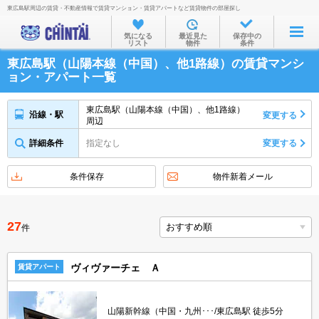
東広島駅周辺の賃貸・不動産情報で賃貸マンション・賃貸アパートなど賃貸物件の部屋探し
お部屋を探す
気になる
最近見た
保存中の
リスト
物件
条件
沿線・駅から
東広島駅（山陽本線（中国）、他1路線）の賃貸マンシ
住所から
ョン・アパート一覧
家賃相場から
東広島駅（山陽本線（中国）、他1路線）
沿線・駅
変更する
周辺
通勤通学時間から
詳細条件
指定なし
変更する
物件特集から
不動産会社から
条件保存
物件新着メール
TOP
27
件
ヴィヴァーチェ Ａ
賃貸アパート
山陽新幹線（中国・九州･･･/東広島駅 徒歩5分