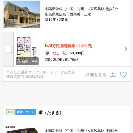
山陽新幹線（中国・九州･･･/東広島駅 徒歩2分
広島県東広島市西条町下三永
築19年
2階建
5.9
万円
(管理費等：2,000円)
敷
なし
礼
59,000円
2階
2LDK
61.76m²
画像：4枚
まるたか開発 エイブルネットワーク広大前
詳細を見る
情報更新日
2026/08/04
環（たまき）
新築
賃貸アパート
山陽新幹線（中国・九州･･･/東広島駅 徒歩9分