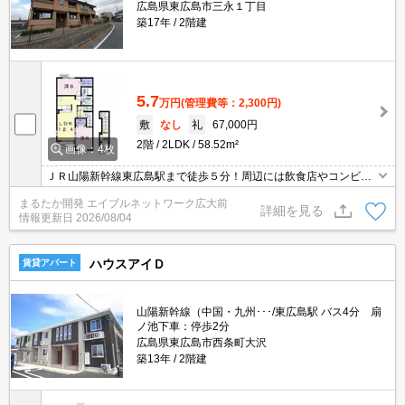
広島県東広島市三永１丁目
築17年
2階建
5.7
万円
(管理費等：2,300円)
敷
なし
礼
67,000円
2階
2LDK
58.52m²
画像：4枚
ＪＲ山陽新幹線東広島駅まで徒歩５分！周辺には飲食店やコンビニ
等日常生活に欠かせない施設がそろっています。国道２号線にも近
まるたか開発 エイブルネットワーク広大前
く，広島，福山両方面へのアクセス良好です！
詳細を見る
情報更新日
2026/08/04
ハウスアイＤ
賃貸アパート
山陽新幹線（中国・九州･･･/東広島駅 バス4分 扇
ノ池下車：停歩2分
広島県東広島市西条町大沢
築13年
2階建