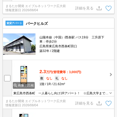
で7分と通いやすい立地です♪ 東広島呉道路に乗り降りしやすく、
まるたか開発 エイブルネットワーク広大前
三永や呉方面など各方面へのアクセスも良好！ コンビニまで850
詳細を見る
情報更新日
2026/08/04
m♪
パークヒルズ
賃貸アパート
山陽本線（中国）/西条駅 バス19分 三升原下
車：停歩2分
広島県東広島市西条町田口
築32年
2階建
2.3
万円
(管理費等：3,000円)
敷
なし
礼
なし
1階
1R
21.62m²
画像：21枚
東広島市西条町 一人暮らし向け1Rアパート！ ☆広島大学まで3.
1km！ 運動公園そばだから、休日は公園で汗を流すのもいいです
まるたか開発 エイブルネットワーク広大前
ね！ 三永や御薗宇、黒瀬方面への移動が楽な立地です♪ コンビニ
詳細を見る
情報更新日
2026/08/04
まで徒歩3分！