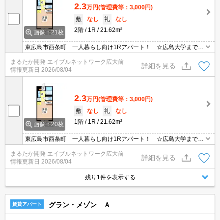
2.3
万円
(管理費等：3,000円)
敷
なし
礼
なし
2階
1R
21.62m²
画像：21枚
東広島市西条町 一人暮らし向け1Rアパート！ ☆広島大学まで3.
1km！ 運動公園そばだから、休日は公園で汗を流すのもいいです
まるたか開発 エイブルネットワーク広大前
ね！ 三永や御薗宇、黒瀬方面への移動が楽な立地です♪ コンビニ
詳細を見る
情報更新日
2026/08/04
まで徒歩3分！
2.3
万円
(管理費等：3,000円)
敷
なし
礼
なし
1階
1R
21.62m²
画像：20枚
東広島市西条町 一人暮らし向け1Rアパート！ ☆広島大学まで3.
1km！ 運動公園そばだから、休日は公園で汗を流すのもいいです
まるたか開発 エイブルネットワーク広大前
ね！ 三永や御薗宇、黒瀬方面への移動が楽な立地です♪ コンビニ
詳細を見る
情報更新日
2026/08/04
まで徒歩3分！
残り1件を表示する
グラン・メゾン Ａ
賃貸アパート