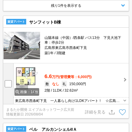
残り1件を表示する
サンフィットB棟
賃貸アパート
山陽本線（中国）/西条駅 バス13分 下見大池下
車：停歩2分
広島県東広島市西条町下見
築1年
3階建
6.6
万円
(管理費等：6,000円)
敷
なし
礼
150,000円
2階
1LDK
32.62m²
画像：14枚
東広島市西条町下見 一人暮らし向け1LDKアパート！ ☆広島大
学まで徒歩12分！ 近すぎず遠すぎず、ちょうどいい距離です♪
まるたか開発 エイブルネットワーク広大前
歩いてすぐのところにスーパー＆ドラッグストアがあり、お買い物
詳細を見る
情報更新日
2026/08/04
に困りませんよ！
ベル アルカンシェルIIＡ
賃貸アパート