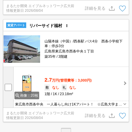
学まで徒歩5分の好立地！ 一通りの日用品が揃う大型ＳＣが徒歩3
まるたか開発 エイブルネットワーク広大前
分です♪ 他にもコンビニや飲食店、病院など生活に欠かせない施設
詳細を見る
情報更新日
2026/08/04
が多数！
リバーサイド福村 I
賃貸アパート
山陽本線（中国）/西条駅 バス4分 西条小学校下
車：停歩3分
広島県東広島市西条中央１丁目
築35年
3階建
2.7
万円
(管理費等：3,000円)
敷
なし
礼
なし
1階
1K
23.18m²
画像：20枚
東広島市西条中央 一人暮らし向け1Kアパート！ ☆広島大学まで
自転車で14分！ スーパー、コンビニ、飲食店が徒歩10分圏内に揃
まるたか開発 エイブルネットワーク広大前
っていて便利！ ブールバールや下見街道にでやすく、アクセスの
詳細を見る
情報更新日
2026/08/04
よい立地です♪