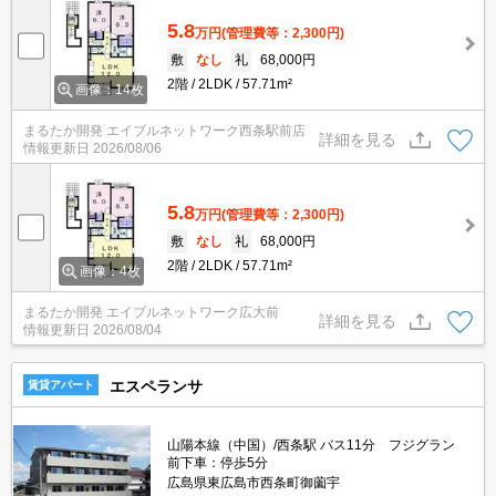
5.8
万円
(管理費等：2,300円)
敷
なし
礼
68,000円
2階
2LDK
57.71m²
画像：14枚
まるたか開発 エイブルネットワーク西条駅前店
詳細を見る
情報更新日
2026/08/06
5.8
万円
(管理費等：2,300円)
敷
なし
礼
68,000円
2階
2LDK
57.71m²
画像：4枚
まるたか開発 エイブルネットワーク広大前
詳細を見る
情報更新日
2026/08/04
エスペランサ
賃貸アパート
山陽本線（中国）/西条駅 バス11分 フジグラン
前下車：停歩5分
広島県東広島市西条町御薗宇