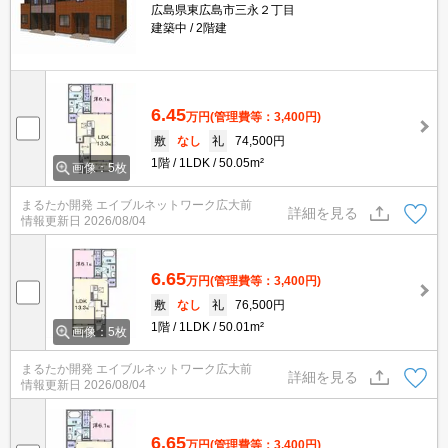
広島県東広島市三永２丁目
建築中
2階建
6.45
万円
(管理費等：3,400円)
敷
なし
礼
74,500円
1階
1LDK
50.05m²
画像：5枚
まるたか開発 エイブルネットワーク広大前
詳細を見る
情報更新日
2026/08/04
6.65
万円
(管理費等：3,400円)
敷
なし
礼
76,500円
1階
1LDK
50.01m²
画像：5枚
まるたか開発 エイブルネットワーク広大前
詳細を見る
情報更新日
2026/08/04
6.65
万円
(管理費等：3,400円)