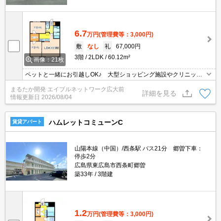
6.7
万円
(管理費等：3,000円)
敷
なし
礼
67,000円
3階
2LDK
60.12m²
画像：21枚
ペットと一緒にお引越しOK♪ 大型ショッピング施設やクリニック
が複数揃った環境で不安なく新生活をスタートいただけます！ 毎
まるたか開発 エイブルネットワーク広大前
日快適にお買い物ができますよ♪ バイパスへ乗り降りしやすく便利
詳細を見る
情報更新日
2026/08/04
です♪
ハムレットコミューンC
賃貸アパート
山陽本線（中国）/西条駅 バス21分 郷曽下車：
停歩2分
広島県東広島市西条町郷曽
築33年
3階建
1.2
万円
(管理費等：3,000円)