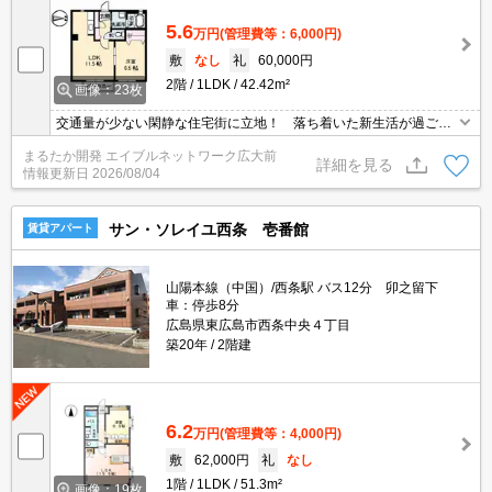
き！
5.6
万円
(管理費等：6,000円)
敷
なし
礼
60,000円
2階
1LDK
42.42m²
画像：23枚
交通量が少ない閑静な住宅街に立地！ 落ち着いた新生活が過ごせ
ますね。 けれど、少し足を伸ばせばコンビニや飲食店が周囲にそ
まるたか開発 エイブルネットワーク広大前
ろっているので不便はありませんよ♪ 敷地内で２台目駐車場も確保
詳細を見る
情報更新日
2026/08/04
可能です！ 環境に配慮したオール電化アパート！ 東向きのため
毎日朝日が差し込みます。 気持ちのいい朝を迎えられますよ♪
サン・ソレイユ西条 壱番館
賃貸アパート
山陽本線（中国）/西条駅 バス12分 卯之留下
車：停歩8分
広島県東広島市西条中央４丁目
築20年
2階建
6.2
万円
(管理費等：4,000円)
敷
62,000円
礼
なし
1階
1LDK
51.3m²
画像：19枚