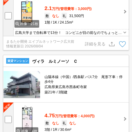
2.1
万円
(管理費等：3,000円)
敷
なし
礼
31,500円
1階
1K
24.15m²
画像：21枚
広島大学まで自転車で13分！ コンビニが目の前なのでちょっと買
いたいときに便利です♪ 西条バイパスに乗り降りしやすく三永方
まるたか開発 エイブルネットワーク広大前
面、志和方面への移動もスムーズ♪ 寺家駅前のお買物施設まで自転
詳細を見る
情報更新日
2026/08/04
車で8分と便利♪
ヴィラ ルミノーソ Ｃ
賃貸マンション
山陽本線（中国）/西条駅 バス7分 尾形下車：停
歩4分
広島県東広島市西条町寺家
築21年
3階建
4.75
万円
(管理費等：4,000円)
敷
なし
礼
なし
3階
1R
30.6m²
画像：4枚