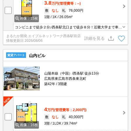
3.8
万円
(管理費等：--)
敷
なし
礼
76,000円
1階
1K
26.05m²
画像：15枚
コンビニまで徒歩２分♪西条駅北口まで徒歩８分！近畿大学まで車で
１１分程です☆通勤・通学に便利な立地ですよ♪西条インターまで車
まるたか開発 エイブルネットワーク西条駅前店
で５分程なので高速を使っての移動が多い方にもおすすめ☆一人暮
詳細を見る
情報更新日
2026/08/06
らしにちょうどいい８帖の洋室に、バス・トイレ別で快適なシング
ルライフをサポート！インターネット無料なので毎月のランニング
コストも軽減☆
山内ビル
賃貸アパート
山陽本線（中国）/西条駅 徒歩13分
広島県東広島市西条東北町
築42年
3階建
4
万円
(管理費等：2,000円)
敷
なし
礼
40,000円
3階
1LDK
39.74m²
画像：16枚