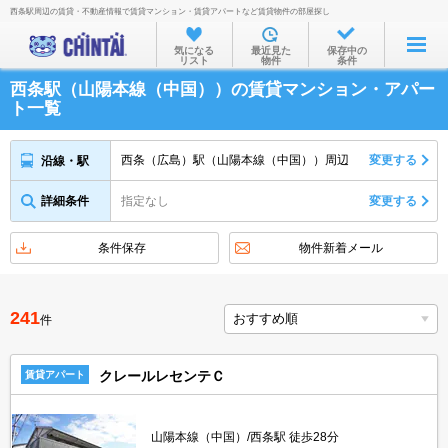
西条駅周辺の賃貸・不動産情報で賃貸マンション・賃貸アパートなど賃貸物件の部屋探し
お部屋を探す
気になる
最近見た
保存中の
リスト
物件
条件
沿線・駅から
西条駅（山陽本線（中国））の賃貸マンション・アパー
住所から
ト一覧
家賃相場から
西条（広島）駅（山陽本線（中国））周辺
変更する
沿線・駅
通勤通学時間から
詳細条件
指定なし
変更する
物件特集から
不動産会社から
条件保存
物件新着メール
TOP
241
件
クレールレセンテＣ
賃貸アパート
山陽本線（中国）/西条駅 徒歩28分