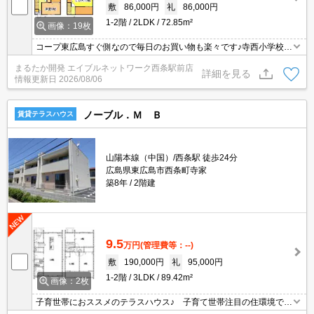
敷
86,000円
礼
86,000円
1-2階
2LDK
72.85m²
画像：19枚
コープ東広島すぐ側なので毎日のお買い物も楽々です♪寺西小学校ま
で徒歩６分程で朝の弱いお子様も近くて安心！徒歩圏内に、コンビ
まるたか開発 エイブルネットワーク西条駅前店
ニ・ドラッグストア・飲食店などが充実した生活便利な人気の寺家
詳細を見る
情報更新日
2026/08/06
エリア！デザイン性に富んだデザイナーズ戸建て風メゾネット。リ
ビングは１７帖と広く、キッチンはワイドなタイプで奥様方に人気
です♪
ノーブル．Ｍ Ｂ
賃貸テラスハウス
山陽本線（中国）/西条駅 徒歩24分
広島県東広島市西条町寺家
築8年
2階建
9.5
万円
(管理費等：--)
敷
190,000円
礼
95,000円
1-2階
3LDK
89.42m²
画像：2枚
子育世帯におススメのテラスハウス♪ 子育て世帯注目の住環境で
す！ 保育所、小学校などの教育施設が徒歩圏内！ 病院も６００