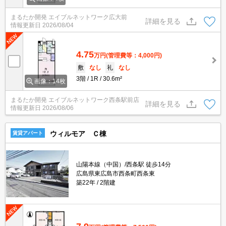
まるたか開発 エイブルネットワーク広大前
詳細を見る
情報更新日
2026/08/04
4.75
万円
(管理費等：4,000円)
敷
なし
礼
なし
3階
1R
30.6m²
画像：14枚
まるたか開発 エイブルネットワーク西条駅前店
詳細を見る
情報更新日
2026/08/06
ウィルモア Ｃ棟
賃貸アパート
山陽本線（中国）/西条駅 徒歩14分
広島県東広島市西条町西条東
築22年
2階建