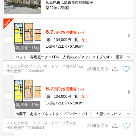
広島県東広島市西条町御薗宇
築22年
2階建
6.7
万円
(管理費等：--)
敷
134,000円
礼
なし
1-2階
2LDK
67.96m²
画像：16枚
ロフト・専用庭つき２LDK！人気のメゾネットタイプです♪ 愛育保
育園すぐ側の洋風な外観がお洒落な物件♪徒歩圏内に、スーパー・ド
まるたか開発 エイブルネットワーク西条駅前店
ラッグストアがあるので毎日のお買い物も便利！大型SCまで車で５
詳細を見る
情報更新日
2026/08/06
分程なので休日に家族でショッピングも楽しいですよ♪生活便利な住
環境！
6.7
万円
(管理費等：--)
敷
134,000円
礼
なし
1-2階
2LDK
67.96m²
画像：19枚
御薗宇にあるメゾネットタイプアパートです！ 大型ショッピング
エリアまで車で5分と買い物にも便利！ 飲食店も豊富な環境なの
まるたか開発 エイブルネットワーク広大前
で外食も楽しめます♪ スポーツクラブが近いから運動好きな方にオ
詳細を見る
情報更新日
2026/08/04
ススメです！