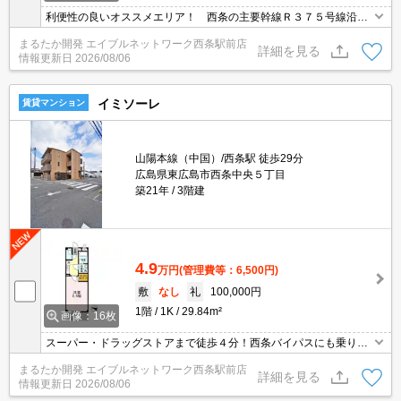
利便性の良いオススメエリア！ 西条の主要幹線Ｒ３７５号線沿
い！ 大型ショッピングセンターにも出やすく、その他沿線には、
まるたか開発 エイブルネットワーク西条駅前店
コンビニ、飲食店、ドラッグストア、病院など一人暮らしに欠かせ
詳細を見る
情報更新日
2026/08/06
ない施設やお店あ多数点在する利便性の良いエリアです♪
イミソーレ
賃貸マンション
山陽本線（中国）/西条駅 徒歩29分
広島県東広島市西条中央５丁目
築21年
3階建
4.9
万円
(管理費等：6,500円)
敷
なし
礼
100,000円
1階
1K
29.84m²
画像：16枚
スーパー・ドラッグストアまで徒歩４分！西条バイパスにも乗り降
りしやすい立地にあり各方面へのアクセスも良好です♪徒歩圏内に、
まるたか開発 エイブルネットワーク西条駅前店
大型ＳＣ・病院・飲食店などの生活施設が豊富に点在している人気
詳細を見る
情報更新日
2026/08/06
の中央エリアです☆ＴＶインターホン付きで来訪者の確認が出来て
安心♪ウォークインクローゼットがあり、整理整頓しやすいお部屋♪