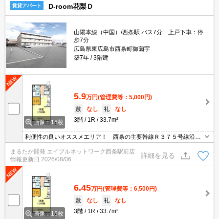
D-room花梨Ｄ
賃貸アパート
山陽本線（中国）/西条駅 バス7分 上戸下車：停
歩7分
広島県東広島市西条町御薗宇
築7年
3階建
5.9
万円
(管理費等：5,000円)
敷
なし
礼
なし
3階
1R
33.7m²
画像：16枚
利便性の良いオススメエリア！ 西条の主要幹線Ｒ３７５号線沿
い！ 大型ショッピングセンターにも出やすく、その他沿線には、
まるたか開発 エイブルネットワーク西条駅前店
コンビニ、飲食店、ドラッグストア、病院など一人暮らしに欠かせ
詳細を見る
情報更新日
2026/08/06
ない施設やお店あ多数点在する利便性の良いエリアです♪
6.45
万円
(管理費等：6,500円)
敷
なし
礼
なし
3階
1R
33.7m²
画像：16枚