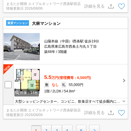
まるたか開発 エイブルネットワーク西条駅前店
ｍと急な体調不良でも不安なし！ 毎日の生活をサポートするお買
詳細を見る
情報更新日
2026/08/06
物施設が整う充実した好立地♪
大林マンション
賃貸マンション
山陽本線（中国）/西条駅 徒歩19分
広島県東広島市西条土与丸５丁目
築48年
3階建
5.5
万円
(管理費等：6,500円)
敷
なし
礼
55,000円
1階
2LDK
54.8m²
画像：14枚
大型ショッピングセンター、コンビニ、飲食店すべて徒歩圏内にあ
ります！！どこに行くにも何をするにも利便性の高い物件♪日当り良
まるたか開発 エイブルネットワーク西条駅前店
好で暖かく洗濯物や布団を干したくなる物件です♪広々リビングは家
詳細を見る
情報更新日
2026/08/06
族のコミュニケーションが取れる広さでゆったりと♪集合住宅です
が、隣同士が水周りなので、音を気にする心配は要りません！！
1
2
3
4
8
…