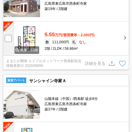
広島県東広島市西条町寺家
築19年
2階建
5.55
万円
(管理費等：2,000円)
敷
111,000円
礼
なし
2階
2LDK
58.86m²
画像：13枚
まるたか開発 エイブルネットワーク西条駅前店
詳細を見る
情報更新日
2026/08/06
サンシャイン寺家Ａ
賃貸アパート
山陽本線（中国）/西条駅 徒歩8分
広島県東広島市西条町寺家
築37年
2階建