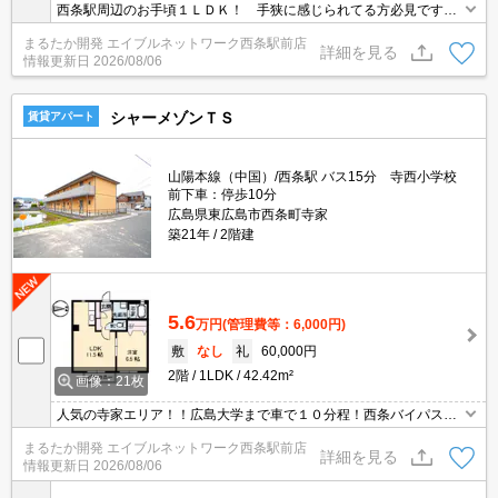
西条駅周辺のお手頃１ＬＤＫ！ 手狭に感じられてる方必見です！
東広島市西条東北町 【山内ビル】 １ＬＤＫ ☆他にも東広
まるたか開発 エイブルネットワーク西条駅前店
島市内周辺の物件を多数ご用意してます☆ ００７８－６０３－５
詳細を見る
情報更新日
2026/08/06
６４１ エイブルネットワーク西条駅前店までお気軽にご連絡くだ
さい
シャーメゾンＴＳ
賃貸アパート
山陽本線（中国）/西条駅 バス15分 寺西小学校
前下車：停歩10分
広島県東広島市西条町寺家
築21年
2階建
5.6
万円
(管理費等：6,000円)
敷
なし
礼
60,000円
2階
1LDK
42.42m²
画像：21枚
人気の寺家エリア！！広島大学まで車で１０分程！西条バイパスに
もアクセスしやすい立地なので各方面への移動も便利♪２４時間スー
まるたか開発 エイブルネットワーク西条駅前店
パー・ドラッグストア・飲食店などの生活施設も車で５分圏内にあ
詳細を見る
情報更新日
2026/08/06
りお買い物も楽々♪オール電化で光熱費がお得！！リビングは広々１
１.５帖あり快適なシングルライフをサポート♪ＴＶインターホン付