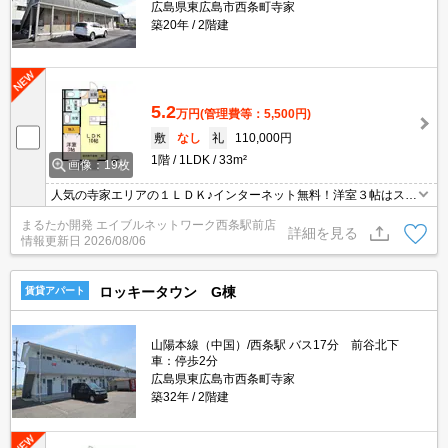
広島県東広島市西条町寺家
築20年
2階建
5.2
万円
(管理費等：5,500円)
敷
なし
礼
110,000円
1階
1LDK
33m²
画像：19枚
人気の寺家エリアの１ＬＤＫ♪インターネット無料！洋室３帖はスク
リーンパネルでお部屋を区切れますので急な来客でもプライベート
まるたか開発 エイブルネットワーク西条駅前店
空間を確保できますよ♪カードキー・ＴＶインターホンで防犯対策☆
詳細を見る
情報更新日
2026/08/06
使い勝手の良い対面式キッチンは２口ガスコンロ付き！
ロッキータウン G棟
賃貸アパート
山陽本線（中国）/西条駅 バス17分 前谷北下
車：停歩2分
広島県東広島市西条町寺家
築32年
2階建