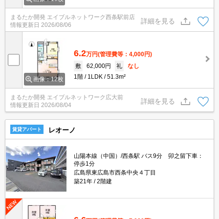
まるたか開発 エイブルネットワーク西条駅前店
詳細を見る
情報更新日
2026/08/06
6.2
万円
(管理費等：4,000円)
敷
62,000円
礼
なし
1階
1LDK
51.3m²
画像：12枚
まるたか開発 エイブルネットワーク広大前
詳細を見る
情報更新日
2026/08/04
レオーノ
賃貸アパート
山陽本線（中国）/西条駅 バス9分 卯之留下車：
停歩1分
広島県東広島市西条中央４丁目
築21年
2階建