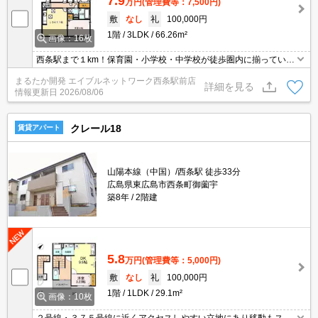
7.9
万円
(管理費等：7,500円)
敷
なし
礼
100,000円
1階
3LDK
66.26m²
画像：16枚
西条駅まで１km！保育園・小学校・中学校が徒歩圏内に揃っている
のでお子様の通学も近くて安心ですよ♪２４時間スーパーまで徒歩５
まるたか開発 エイブルネットワーク西条駅前店
分、コンビニ・飲食店などの生活施設も豊富にあり日々の毎日のお
詳細を見る
情報更新日
2026/08/06
買い物も楽々♪総戸数が４部屋のため、どの部屋をご契約されてもす
べて角部屋！！３ＬＤＫで子供部屋もしっかり確保出来ますよ♪専用
庭付きです♪
クレール18
賃貸アパート
山陽本線（中国）/西条駅 徒歩33分
広島県東広島市西条町御薗宇
築8年
2階建
5.8
万円
(管理費等：5,000円)
敷
なし
礼
100,000円
1階
1LDK
29.1m²
画像：10枚