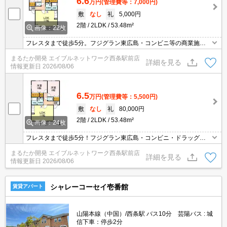
6.6
万円
(管理費等：7,000円)
敷
なし
礼
5,000円
2階
2LDK
53.48m²
画像：22枚
フレスタまで徒歩5分。フジグラン東広島・コンビニ等の商業施設
も徒歩圏内にあり、小児科・保育園も近隣にあるので子育てしやす
まるたか開発 エイブルネットワーク西条駅前店
い住環境。西条バイパスへアクセスしやすく利便性も良い立地。イ
詳細を見る
情報更新日
2026/08/06
ンターネット無料。防犯カメラ・ＴＶインターホン付きでセキュリ
ティもばっちり。エアコン・温水洗浄暖房便座・追い焚き給湯付き
で設備も充実。
6.5
万円
(管理費等：5,500円)
敷
なし
礼
80,000円
2階
2LDK
53.48m²
画像：24枚
フレスタまで徒歩5分！フジグラン東広島・コンビニ・ドラッグス
トア等の商業施設も徒歩圏内にあり、小児科・保育園も近隣にある
まるたか開発 エイブルネットワーク西条駅前店
ので子育てしやすい住環境♪西条バイパスへアクセスしやすく利便性
詳細を見る
情報更新日
2026/08/06
の良い立地！インターネット無料！防犯カメラ・カードキー・ＴＶ
インターホン付きでセキュリティもばっちり！
シャレーコーセイ壱番館
賃貸アパート
山陽本線（中国）/西条駅 バス10分 芸陽バス : 城
信下車：停歩2分