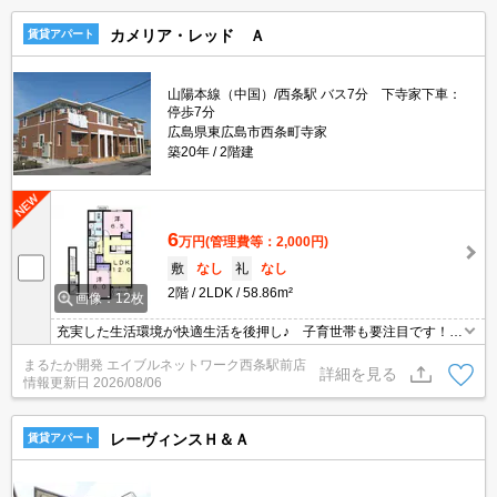
基本設備も充実！
カメリア・レッド Ａ
賃貸アパート
山陽本線（中国）/西条駅 バス7分 下寺家下車：
停歩7分
広島県東広島市西条町寺家
築20年
2階建
6
万円
(管理費等：2,000円)
敷
なし
礼
なし
2階
2LDK
58.86m²
画像：12枚
充実した生活環境が快適生活を後押し♪ 子育世帯も要注目です！
スーパー、ドラッグストア、コンビニ、病院などなど、毎日の生活
まるたか開発 エイブルネットワーク西条駅前店
に必要な施設が徒歩圏内の好立地♪ 幼稚園、小学校などの教育機関
詳細を見る
情報更新日
2026/08/06
も近隣にあり子育中のご家庭には生活しやすい環境が整ってます！
レーヴィンスＨ＆Ａ
賃貸アパート