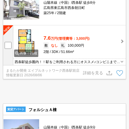
山陽本線（中国）/西条駅 徒歩8分
広島県東広島市西条朝日町
築25年
2階建
7.6
万円
(管理費等：3,000円)
敷
なし
礼
100,000円
2階
3DK
51.66m²
画像：21枚
西条駅徒歩圏内！！駅をご利用される方にオススメ♪コンビニまで徒
歩２分♪大型ＳＣゆめタウン東広島店まで徒歩５分と利便性の良い好
まるたか開発 エイブルネットワーク西条駅前店
立地で病院・飲食店・ドラッグストア等も近隣にあり充実した住環
詳細を見る
情報更新日
2026/08/06
境が魅力的です♪都市ガスなので光熱費がお得！！リビングが中心と
なった間取りで奥様の家事導線もスムーズ☆３ＤＫで子供部屋もし
っかり確保♪
フォルシュＡ棟
賃貸アパート
山陽本線（中国）/西条駅 徒歩9分