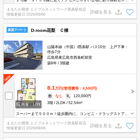
２号線・３７５号線に近くアクセスしやすい立地にあり移動もスム
ーズ♪バス停まで徒歩３分で便利！徒歩圏内に、業務用スーパー・コ
まるたか開発 エイブルネットワーク西条駅前店
ンビニ・飲食店などの生活施設が揃い、大型ＳＣまで車で５分と住
詳細を見る
情報更新日
2026/08/06
み良い住環境です♪築浅の１ＬＤＫです♪生活スペースと寝室を分け
たい方にオススメ！ＴＶインターホンで来訪者の確認が出来るので
防犯面も安心☆
D-room花梨 Ｃ棟
賃貸アパート
山陽本線（中国）/西条駅 バス10分 上戸下車：
停歩7分
広島県東広島市西条町助実
築8年
3階建
8.1
万円
(管理費等：4,500円)
敷
なし
礼
120,000円
3階
2LDK
52.54m²
画像：17枚
スーパーまで５００ｍ！徒歩圏内に、コンビニ・ドラッグストア・
飲食店などの生活施設が揃い、初めて東広島にお住まいの方も安心
まるたか開発 エイブルネットワーク西条駅前店
の住環境♪２号線・３７５号線にアクセスしやすい立地にあり各方面
詳細を見る
情報更新日
2026/08/06
への移動も便利！ＳＥＣＯＭ対応・防犯ガラス・オートロック付き
などセキュリティ対策ばっちりの２ＬＤＫ！築浅で最新設備も充実
しています♪