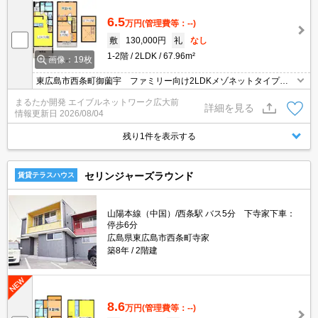
6.5
万円
(管理費等：--)
敷
130,000円
礼
なし
1-2階
2LDK
67.96m²
画像：19枚
東広島市西条町御薗宇 ファミリー向け2LDKメゾネットタイプア
パート！ 大型ショッピングセンターまで徒歩15分と買い物にも便
まるたか開発 エイブルネットワーク広大前
利！国道375号線沿いに立地しているため車での移動も便利ですよ♪
詳細を見る
情報更新日
2026/08/04
残り1件を表示する
セリンジャーズラウンド
賃貸テラスハウス
山陽本線（中国）/西条駅 バス5分 下寺家下車：
停歩6分
広島県東広島市西条町寺家
築8年
2階建
8.6
万円
(管理費等：--)