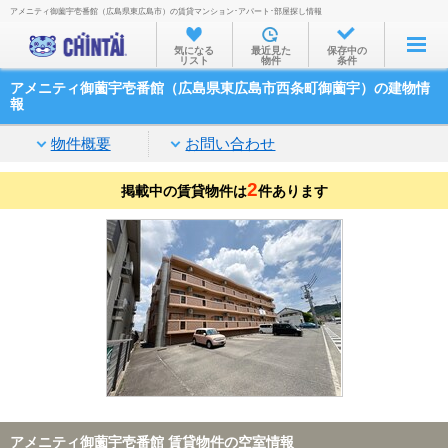
アメニティ御薗宇壱番館（広島県東広島市）の賃貸マンション･アパート･部屋探し情報
お部屋を探す
気になる
最近見た
保存中の
リスト
物件
条件
沿線・駅から
アメニティ御薗宇壱番館（広島県東広島市西条町御薗宇）の建物情
住所から
報
家賃相場から
物件概要
お問い合わせ
通勤通学時間から
2
掲載中の賃貸物件は
件あります
物件特集から
不動産会社から
TOP
アメニティ御薗宇壱番館 賃貸物件の空室情報