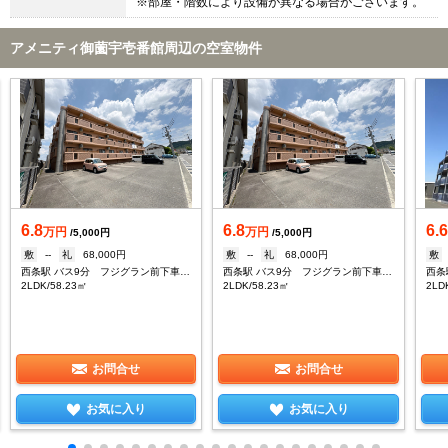
※部屋・階数により設備が異なる場合がございます。
アメニティ御薗宇壱番館周辺の空室物件
6.8
6.8
6.
万円
万円
/5,000円
/5,000円
敷
--
礼
68,000円
敷
--
礼
68,000円
敷
西条駅 バス9分 フジグラン前下車：停歩7分
西条駅 バス9分 フジグラン前下車：停歩7分
2LDK/58.23㎡
2LDK/58.23㎡
2LD
お問合せ
お問合せ
お気に入り
お気に入り