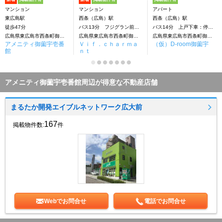
マンション
マンション
アパート
東広島駅
西条（広島）駅
西条（広島）駅
徒歩47分
バス13分 フジグラン前下車：停歩7分
バス14分 上戸下車：停歩4分
広島県東広島市西条町御薗宇
広島県東広島市西条町御薗宇
広島県東広島市西条町御薗宇
アメニティ御薗宇壱番
Ｖｉｆ．ｃｈａｒｍａ
（仮）D-room御薗宇
館
ｎｔ
アメニティ御薗宇壱番館周辺が得意な不動産店舗
まるたか開発エイブルネットワーク広大前
167
掲載物件数:
件
Webでお問合せ
電話でお問合せ