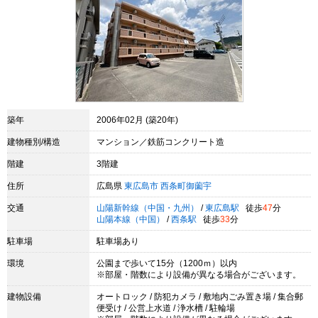
築年
2006年02月 (築20年)
建物種別/構造
マンション／鉄筋コンクリート造
階建
3階建
住所
広島県
東広島市
西条町御薗宇
交通
山陽新幹線（中国・九州）
/
東広島駅
徒歩
47
分
山陽本線（中国）
/
西条駅
徒歩
33
分
駐車場
駐車場あり
環境
公園まで歩いて15分（1200ｍ）以内
※部屋・階数により設備が異なる場合がございます。
建物設備
オートロック / 防犯カメラ / 敷地内ごみ置き場 / 集合郵
便受け / 公営上水道 / 浄水槽 / 駐輪場