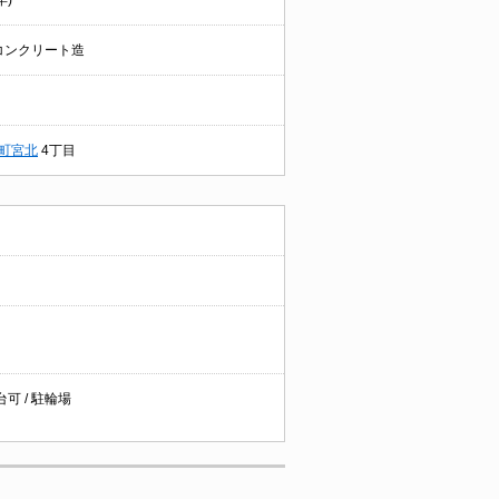
年)
コンクリート造
町宮北
4丁目
台可 / 駐輪場