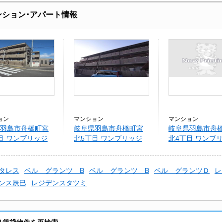
ンション･アパート情報
ョン
マンション
マンション
羽島市舟橋町宮
岐阜県羽島市舟橋町宮
岐阜県羽島市舟
目 ワンブリッジ
北5丁目 ワンブリッジ
北4丁目 ワンブ
21-Ａ
21-Ａ
タレス
ベル グランツ B
ベル グランツ B
ベル グランツＤ
レ
ンス辰巳
レジデンスタツミ