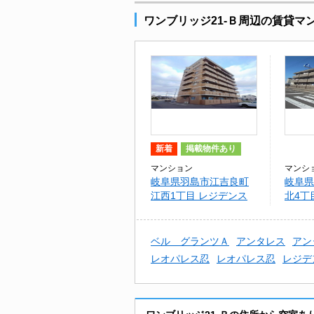
ワンブリッジ21-Ｂ周辺の賃貸マ
新着
掲載物件あり
マンション
マンシ
岐阜県羽島市江吉良町
岐阜県
江西1丁目 レジデンス
北4丁
辰己
21-Ｂ
ベル グランツＡ
アンタレス
アン
レオパレス忍
レオパレス忍
レジデ