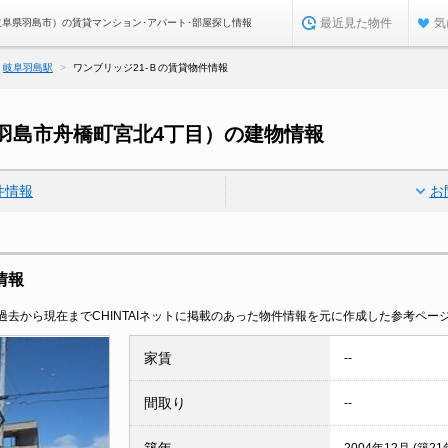
最近見た物件
気
岐阜県羽島市）の賃貸マンション･アパート･部屋探し情報
岐阜羽島駅
ワンブリッジ21-Ｂの賃貸物件情報
県羽島市舟橋町宮北4丁目）の建物情報
件情報
お
情報
去から現在までCHINTAIネットに掲載のあった物件情報を元に作成した参考ペー
家賃
--
間取り
--