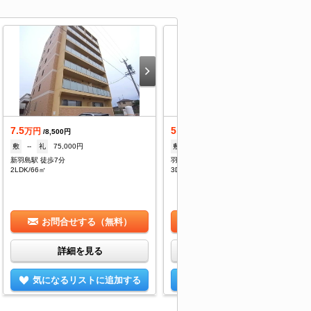
7.5
5.5
万円
万円
/8,500円
/--
敷
--
礼
75,000円
敷
2ヶ月
礼
--
新羽島駅 徒歩7分
羽島市役所前駅 徒歩11分
2LDK/66㎡
3DK/44.7㎡
お問合せする（無料）
お問合せする（無料）
詳細を見る
詳細を見る
気になるリストに追加する
気になるリストに追加する