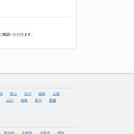
ご確認いただけます。
潟
富山
石川
福井
山梨
山口
徳島
香川
愛媛
新潟市
京都市
大阪市
堺市