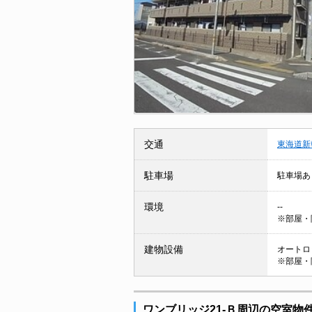
交通
東海道新
駐車場
駐車場あ
環境
--
※部屋・
建物設備
オートロッ
※部屋・
ワンブリッジ21-Ｂ周辺の空室物