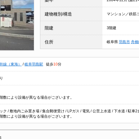
築年
2004年12月 (築21
建物種別/構造
マンション／鉄筋
階建
3階建
住所
岐阜県
羽島市
舟橋
幹線（東海）
/
岐阜羽島駅
徒歩
10
分
り
階数により設備が異なる場合がございます。
ク / 敷地内ごみ置き場 / 集合郵便受け / LPガス / 電気 / 公営上水道 / 下水道 / 駐車2
階数により設備が異なる場合がございます。
件