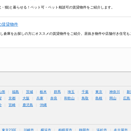
犬・猫)と暮らせる！ペット可・ペット相談可の賃貸物件をご紹介します。
の賃貸物件
し倉庫をお探しの方にオススメの賃貸物件をご紹介。居抜き物件や店舗付き住宅も
山形
福島
茨城
栃木
群馬
埼玉
千葉
東京
神奈川
新
賀
京都
大阪
兵庫
奈良
和歌山
鳥取
島根
岡山
広島
分
宮崎
鹿児島
沖縄
東京23区
川崎市
横浜市
相模原市
静岡市
浜松市
名古屋市