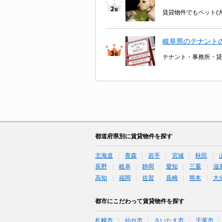
賃貸物件でもペット(
岐阜県のテナント
テナント・事務所・貸
都道府県別に賃貸物件を探す
北海道
青森
岩手
宮城
秋田
長野
岐阜
静岡
愛知
三重
滋
高知
福岡
佐賀
長崎
熊本
大
都市にこだわって賃貸物件を探す
札幌市
仙台市
さいたま市
千葉市