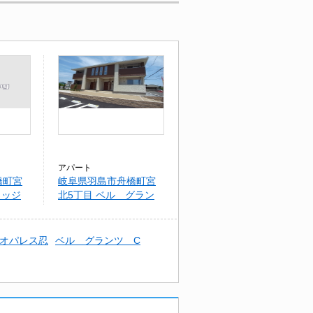
アパート
橋町宮
岐阜県羽島市舟橋町宮
リッジ
北5丁目 ベル グラン
ツ A
オパレス忍
ベル グランツ C