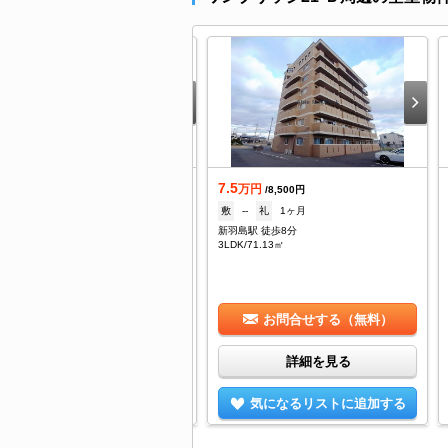
7.5
築
万円
/8,500円
0.8
敷
--
礼
1ヶ月
万円
/--
新羽島駅 徒歩8分
--
礼
1ヶ月
3LDK/71.13㎡
阜羽島駅 徒歩15分
DK/73.9㎡
お問合せする（無料）
お問合せする（無料）
詳細を見る
詳細を見る
気になるリストに追加する
気になるリストに追加する