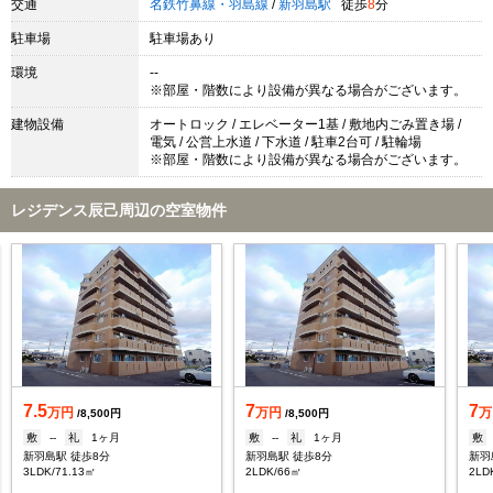
交通
名鉄竹鼻線・羽島線
/
新羽島駅
徒歩
8
分
駐車場
駐車場あり
環境
--
※部屋・階数により設備が異なる場合がございます。
建物設備
オートロック / エレベーター1基 / 敷地内ごみ置き場 /
電気 / 公営上水道 / 下水道 / 駐車2台可 / 駐輪場
※部屋・階数により設備が異なる場合がございます。
レジデンス辰己周辺の空室物件
7.5
7
7
万円
万円
万
/8,500円
/8,500円
敷
--
礼
1ヶ月
敷
--
礼
1ヶ月
敷
新羽島駅 徒歩8分
新羽島駅 徒歩8分
新羽
3LDK/71.13㎡
2LDK/66㎡
2LD