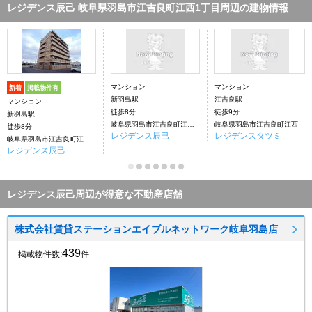
レジデンス辰己 岐阜県羽島市江吉良町江西1丁目周辺の建物情報
マンション
マンション
新着
掲載物件有
新羽島駅
江吉良駅
マンション
徒歩8分
徒歩9分
新羽島駅
岐阜県羽島市江吉良町江西1丁目
岐阜県羽島市江吉良町江西
徒歩8分
レジデンス辰巳
レジデンスタツミ
岐阜県羽島市江吉良町江西1丁目
レジデンス辰己
レジデンス辰己周辺が得意な不動産店舗
株式会社賃貸ステーションエイブルネットワーク岐阜羽島店
439
掲載物件数:
件