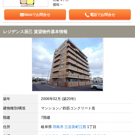
償却 --
Webでお問合せ
電話でお問合せ
レジデンス辰己 賃貸物件基本情報
築年
2006年02月 (築20年)
建物種別/構造
マンション／鉄筋コンクリート造
階建
7階建
住所
岐阜県
羽島市
江吉良町江西
1丁目