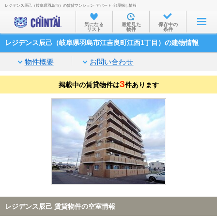
レジデンス辰己（岐阜県羽島市）の賃貸マンション･アパート･部屋探し情報
お部屋を探す
気になる
最近見た
保存中の
リスト
物件
条件
沿線・駅から
レジデンス辰己（岐阜県羽島市江吉良町江西1丁目）の建物情報
住所から
物件概要
お問い合わせ
家賃相場から
3
掲載中の賃貸物件は
通勤通学時間から
件あります
物件特集から
不動産会社から
TOP
レジデンス辰己 賃貸物件の空室情報