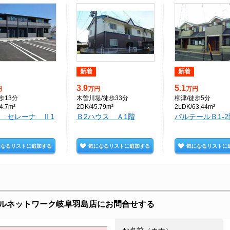
新着
新着
3.9
5.1
円
万円
万円
歩13分
木曽川堤
/徒歩33分
柳津
/徒歩5分
4.7m²
2DK/45.79m²
2LDK/63.44m²
 セレーナ Ⅱ1
Ｂ2ハウス Ａ1階
パルテールＢ1-2
になるリストに追加する
気になるリストに追加する
気になるリストに
ルネットワーク岐阜羽島店にお問合せする