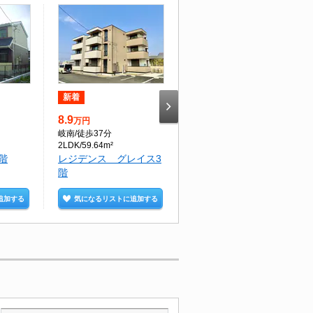
新着
新着
8.9
5.6
万円
万円
岐南
/徒歩37分
柳津
/徒歩12分
2LDK/59.64m²
3DK/65.49m²
階
レジデンス グレイス3
プレミールカドマ1階
階
追加する
気になるリストに追加する
気になるリストに追加する