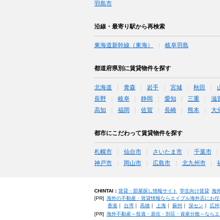
羽島市
沿線・最寄り駅から再検索
東海道新幹線（東海）
岐阜羽島
都道府県別に賃貸物件を探す
北海道
青森
岩手
宮城
秋田
長野
岐阜
静岡
愛知
三重
滋
高知
福岡
佐賀
長崎
熊本
大
都市にこだわって賃貸物件を探す
札幌市
仙台市
さいたま市
千葉市
神戸市
岡山市
広島市
北九州市
CHINTAI：
賃貸・部屋探し情報サイト
学生向け賃貸
海
[PR]
海外の不動産・賃貸情報ならエイブル海外店にお任
香港
｜
台湾
｜
高雄
｜
上海
｜
蘇州
｜
深セン
｜
広州
[PR]
海外不動産～投資・居住・別荘・資産分散～ならエ