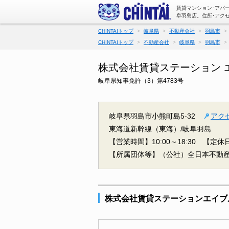
賃貸マンション･アパ
阜羽島店。住所･アク
CHINTAIトップ
岐阜県
不動産会社
羽島市
CHINTAIトップ
不動産会社
岐阜県
羽島市
株式会社賃貸ステーション 
岐阜県知事免許（3）第4783号
岐阜県羽島市小熊町島5-32
アク
東海道新幹線（東海）/岐阜羽島
【営業時間】10:00～18:30
【定休
【所属団体等】（公社）全日本不動
株式会社賃貸ステーションエイブ