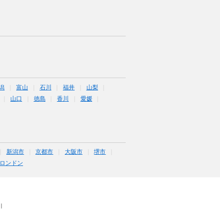
潟
富山
石川
福井
山梨
山口
徳島
香川
愛媛
新潟市
京都市
大阪市
堺市
ロンドン
｜