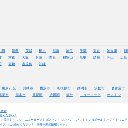
山形
福島
茨城
栃木
群馬
埼玉
千葉
東京
神奈川
新
賀
京都
大阪
兵庫
奈良
和歌山
鳥取
島根
岡山
広島
分
宮崎
鹿児島
沖縄
東京23区
川崎市
横浜市
相模原市
静岡市
浜松市
名古屋市
福岡市
熊本市
首都圏
近畿圏
海外
ニューヨーク
ボストン
外賃貸
せください！
｜
天津
｜
ソウル
｜
ニューヨーク
｜
ボストン
｜
ロンドン
｜
パリ
｜
シンガポール
｜
ハノイ
｜
マニラ
イブルにお任せください！「海外不動産情報サイト」