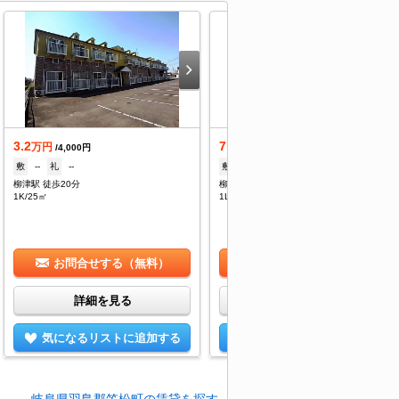
3.2
7.25
万円
万円
/4,000円
/4,400円
敷
--
礼
--
敷
--
礼
1ヶ月
柳津駅 徒歩20分
柳津駅 徒歩16分
1K/25㎡
1LDK/44.7㎡
お問合せする（無料）
お問合せする（無料）
詳細を見る
詳細を見る
気になるリストに追加する
気になるリストに追加する