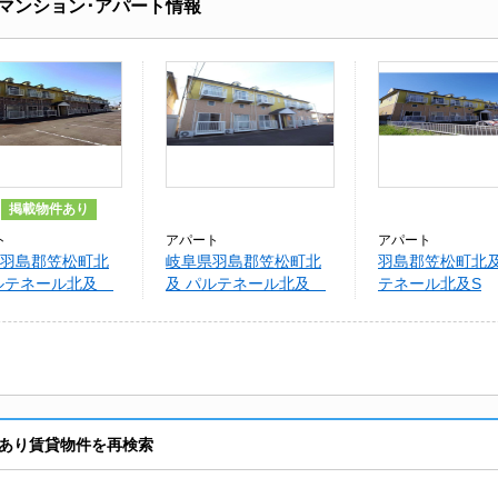
マンション･アパート情報
掲載物件あり
ト
アパート
アパート
羽島郡笠松町北
岐阜県羽島郡笠松町北
羽島郡笠松町北及
パルテネール北及
及 パルテネール北及
テネール北及S
Ｎ
あり賃貸物件を再検索