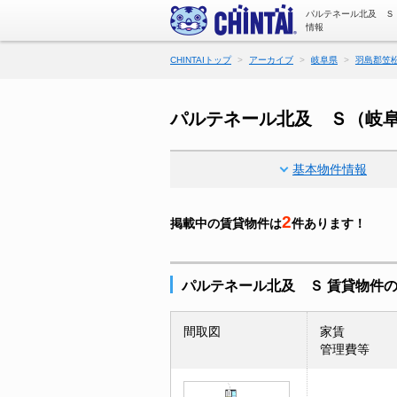
パルテネール北及 Ｓ
情報
CHINTAIトップ
アーカイブ
岐阜県
羽島郡笠
パルテネール北及 Ｓ（岐
基本物件情報
2
掲載中の賃貸物件は
件あります！
パルテネール北及 Ｓ 賃貸物件
間取図
家賃
管理費等