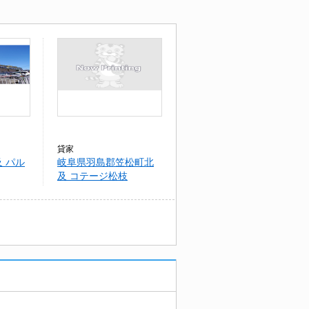
貸家
 パル
岐阜県羽島郡笠松町北
及 コテージ松枝