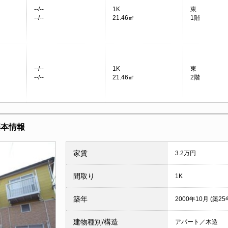
--/--
1K
東
--/--
21.46㎡
1階
--/--
1K
東
--/--
21.46㎡
2階
基本情報
家賃
3.2万円
間取り
1K
築年
2000年10月 (築25
建物種別/構造
アパート／木造