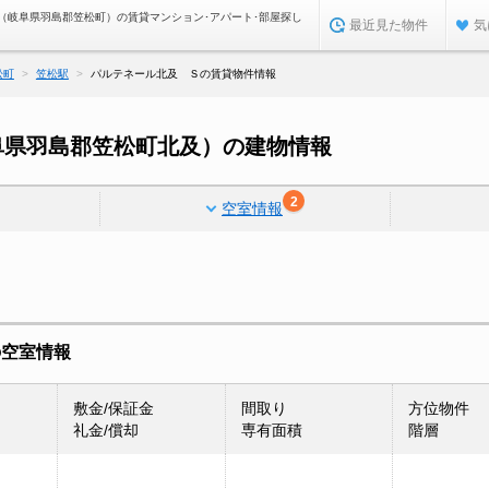
（岐阜県羽島郡笠松町）の賃貸マンション･アパート･部屋探し
最近見た物件
気
松町
笠松駅
パルテネール北及 Ｓの賃貸物件情報
阜県羽島郡笠松町北及）の建物情報
2
空室情報
の空室情報
敷金/保証金
間取り
方位物件
礼金/償却
専有面積
階層