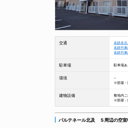
交通
名鉄名古
名鉄竹鼻
名鉄竹鼻
駐車場
駐車場あ
環境
--
※部屋・
建物設備
敷地内ごみ
※部屋・
パルテネール北及 Ｓ周辺の空室