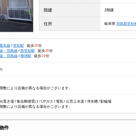
階建
2階建
住所
岐阜県
羽島郡笠松
屋本線
/
笠松駅
徒歩
30
分
線・羽島線
/
西笠松駅
徒歩
30
分
線・羽島線
/
柳津駅
徒歩
19
分
り
階数により設備が異なる場合がございます。
置き場 / 集合郵便受け / LPガス / 電気 / 公営上水道 / 浄水槽 / 駐輪場
階数により設備が異なる場合がございます。
物件