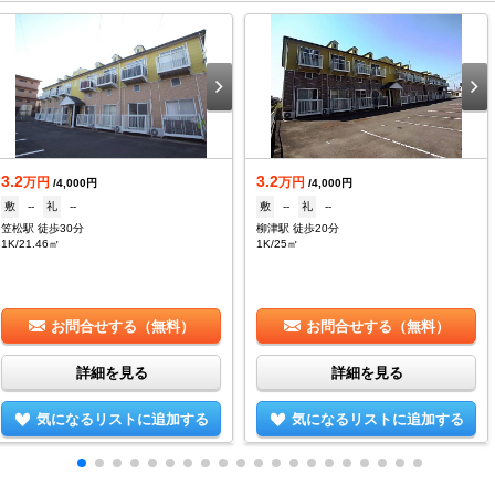
3.2
3.2
万円
万円
/4,000円
/4,000円
敷
--
礼
--
敷
--
礼
--
笠松駅 徒歩30分
柳津駅 徒歩20分
1K/21.46㎡
1K/25㎡
お問合せする（無料）
お問合せする（無料）
詳細を見る
詳細を見る
気になるリストに追加する
気になるリストに追加する