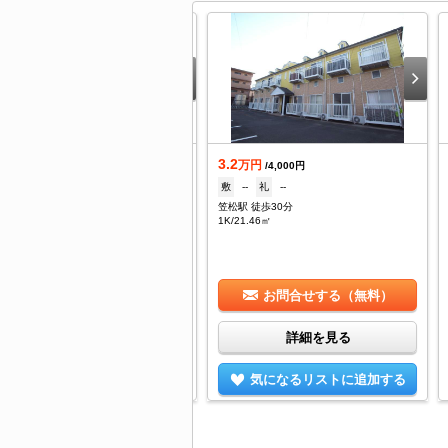
.7
3.2
万円
万円
/5,000円
/4,000円
--
礼
--
敷
--
礼
--
津駅 徒歩16分
笠松駅 徒歩30分
DK/54.6㎡
1K/21.46㎡
お問合せする（無料）
お問合せする（無料）
詳細を見る
詳細を見る
気になるリストに追加する
気になるリストに追加する