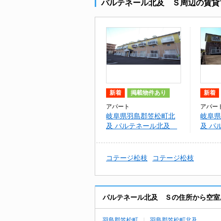
パルテネール北及 Ｓ周辺の賃貸
新着
掲載物件あり
新着
アパート
アパー
岐阜県羽島郡笠松町北
岐阜県
及 パルテネール北及
及 
Ｓ
Ｓ・Ｎ
コテージ松枝
コテージ松枝
パルテネール北及 Ｓの住所から空室
羽島郡笠松町
羽島郡笠松町北及