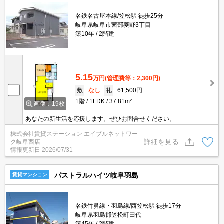
名鉄名古屋本線/笠松駅 徒歩25分
岐阜県岐阜市茜部菱野3丁目
築10年
2階建
5.15
万円
(管理費等：2,300円)
敷
なし
礼
61,500円
1階
1LDK
37.81m²
画像：19枚
あなたの新生活を応援します。ぜひお問合せください。
株式会社賃貸ステーション エイブルネットワー
詳細を見る
ク岐阜西店
情報更新日
2026/07/31
パストラルハイツ岐阜羽島
賃貸マンション
名鉄竹鼻線・羽島線/西笠松駅 徒歩17分
岐阜県羽島郡笠松町田代