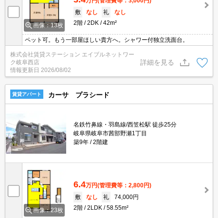
万円
(管理費等：3,000円)
敷
なし
礼
なし
2階
2DK
42m²
画像：13枚
ペット可。もう一部屋ほしい貴方へ。シャワー付独立洗面台。
株式会社賃貸ステーション エイブルネットワー
詳細を見る
ク岐阜西店
情報更新日
2026/08/02
カーサ プラシード
賃貸アパート
名鉄竹鼻線・羽島線/西笠松駅 徒歩25分
岐阜県岐阜市茜部野瀬1丁目
築9年
2階建
6.4
万円
(管理費等：2,800円)
敷
なし
礼
74,000円
2階
2LDK
58.55m²
画像：23枚