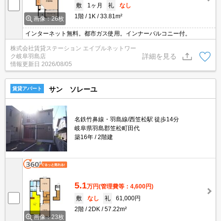
敷
1ヶ月
礼
なし
1階
1K
33.81m²
画像：26枚
インターネット無料。都市ガス使用。インナーバルコニー付。
株式会社賃貸ステーション エイブルネットワー
詳細を見る
ク岐阜羽島店
情報更新日
2026/08/05
サン ソレーユ
賃貸アパート
名鉄竹鼻線・羽島線/西笠松駅 徒歩14分
岐阜県羽島郡笠松町田代
築16年
2階建
5.1
万円
(管理費等：4,600円)
敷
なし
礼
61,000円
2階
2DK
57.22m²
画像：23枚