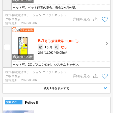
画像：26枚
ペット可。ペット飼育の場合、敷金1ヵ月分増。
株式会社賃貸ステーション エイブルネットワー
詳細を見る
ク岐阜西店
情報更新日
2026/08/06
5.1
万円
(管理費等：5,000円)
敷
1ヶ月
礼
なし
2階
1LDK
40.05m²
画像：23枚
ペット可。2口ガスコンロ付。システムキッチン。
株式会社賃貸ステーション エイブルネットワー
詳細を見る
ク岐阜西店
情報更新日
2026/08/06
残り1件を表示する
FeliceⅡ
賃貸アパート