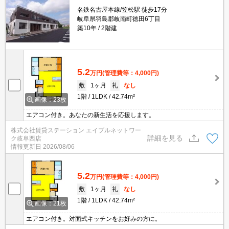
名鉄名古屋本線/笠松駅 徒歩17分
岐阜県羽島郡岐南町徳田6丁目
築10年
2階建
5.2
万円
(管理費等：4,000円)
敷
1ヶ月
礼
なし
1階
1LDK
42.74m²
画像：23枚
エアコン付き。あなたの新生活を応援します。
株式会社賃貸ステーション エイブルネットワー
詳細を見る
ク岐阜西店
情報更新日
2026/08/06
5.2
万円
(管理費等：4,000円)
敷
1ヶ月
礼
なし
1階
1LDK
42.74m²
画像：21枚
エアコン付き。対面式キッチンをお好みの方に。