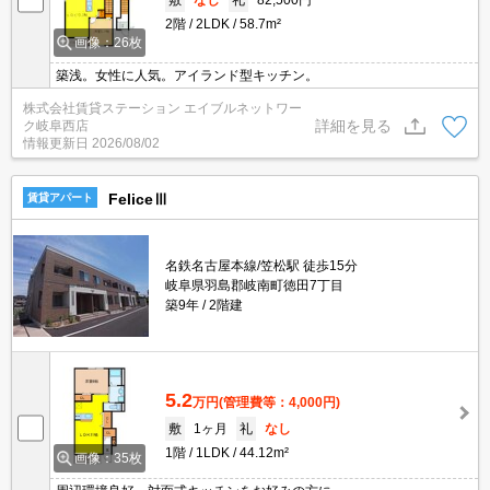
敷
なし
礼
82,500円
2階
2LDK
58.7m²
画像：26枚
築浅。女性に人気。アイランド型キッチン。
株式会社賃貸ステーション エイブルネットワー
詳細を見る
ク岐阜西店
情報更新日
2026/08/02
FeliceⅢ
賃貸アパート
名鉄名古屋本線/笠松駅 徒歩15分
岐阜県羽島郡岐南町徳田7丁目
築9年
2階建
5.2
万円
(管理費等：4,000円)
敷
1ヶ月
礼
なし
1階
1LDK
44.12m²
画像：35枚