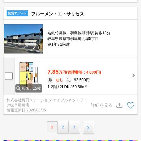
フルーメン・エ・サリセス
賃貸アパート
名鉄竹鼻線・羽島線/柳津駅 徒歩13分
岐阜県岐阜市柳津町北塚5丁目
築1年
2階建
7.85
万円
(管理費等：4,000円)
敷
なし
礼
93,500円
1-2階
2LDK
59.58m²
画像：15枚
株式会社賃貸ステーション エイブルネットワー
詳細を見る
ク岐阜羽島店
情報更新日
2026/08/05
1
2
3