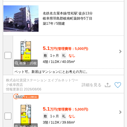
名鉄名古屋本線/笠松駅 徒歩13分
岐阜県羽島郡岐南町薬師寺5丁目
築17年
5階建
5.1
万円
(管理費等：5,000円)
敷
1ヶ月
礼
なし
4階
1LDK
40.05m²
画像：20枚
ペット可。新居はマンションにとお考えの方に。
株式会社賃貸ステーション エイブルネットワー
詳細を見る
ク岐阜西店
情報更新日
2026/08/06
5.1
万円
(管理費等：5,000円)
敷
1ヶ月
礼
なし
3階
1LDK
39.66m²