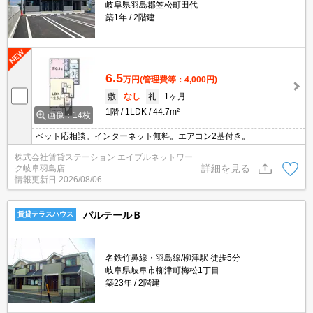
岐阜県羽島郡笠松町田代
築1年
2階建
6.5
万円
(管理費等：4,000円)
敷
なし
礼
1ヶ月
1階
1LDK
44.7m²
画像：14枚
ペット応相談。インターネット無料。エアコン2基付き。
株式会社賃貸ステーション エイブルネットワー
詳細を見る
ク岐阜羽島店
情報更新日
2026/08/06
パルテールＢ
賃貸テラスハウス
名鉄竹鼻線・羽島線/柳津駅 徒歩5分
岐阜県岐阜市柳津町梅松1丁目
築23年
2階建