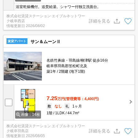
浴室乾燥機付。追焚給湯。シャワー付独立洗面台。
株式会社賃貸ステーション エイブルネットワー
詳細を見る
ク岐阜西店
情報更新日
2026/08/02
サン＆ムーンⅡ
賃貸アパート
名鉄竹鼻線・羽島線/柳津駅 徒歩16分
岐阜県羽島郡笠松町北及
築1年
2階建 (地下1階)
7.25
万円
(管理費等：4,400円)
敷
なし
礼
1ヶ月
1階
1LDK
44.7m²
画像：14枚
株式会社賃貸ステーション エイブルネットワー
詳細を見る
ク岐阜羽島店
情報更新日
2026/08/05