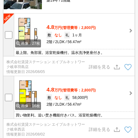
築19年
2階建
4.8
万円
(管理費等：2,800円)
敷
なし
礼
1ヶ月
2階
2LDK
56.47m²
画像：27枚
最上階。角部屋。浴室乾燥機付。温水洗浄便座付き。
株式会社賃貸ステーション エイブルネットワー
詳細を見る
ク岐阜羽島店
情報更新日
2026/08/05
4.8
万円
(管理費等：2,800円)
敷
なし
礼
58,000円
2階
2LDK
56.47m²
画像：16枚
買い物便利。追い焚き機能付きバス。浴室乾燥機付。
株式会社賃貸ステーション エイブルネットワー
詳細を見る
ク岐阜西店
情報更新日
2026/08/02