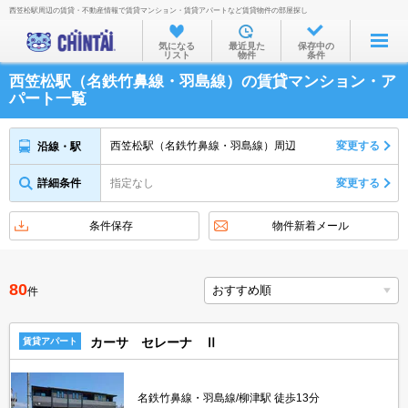
西笠松駅周辺の賃貸・不動産情報で賃貸マンション・賃貸アパートなど賃貸物件の部屋探し
お部屋を探す
気になる
最近見た
保存中の
リスト
物件
条件
沿線・駅から
西笠松駅（名鉄竹鼻線・羽島線）の賃貸マンション・ア
住所から
パート一覧
家賃相場から
西笠松駅（名鉄竹鼻線・羽島線）周辺
変更する
沿線・駅
通勤通学時間から
詳細条件
指定なし
変更する
物件特集から
不動産会社から
条件保存
物件新着メール
TOP
80
件
カーサ セレーナ Ⅱ
賃貸アパート
名鉄竹鼻線・羽島線/柳津駅 徒歩13分