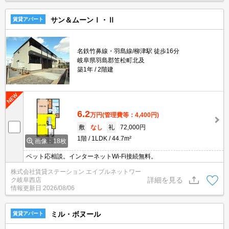
サン＆ムーンⅠ・Ⅱ
賃貸アパート
名鉄竹鼻線・羽島線/柳津駅 徒歩16分
岐阜県羽島郡笠松町北及
築1年
2階建
6.2
万円
(管理費等：4,400円)
敷
なし
礼
72,000円
1階
1LDK
44.7m²
画像：18枚
ペット応相談。インターネットWi-Fi接続無料。
株式会社賃貸ステーション エイブルネットワー
詳細を見る
ク岐阜西店
情報更新日
2026/08/06
ミル・ボヌール
賃貸アパート