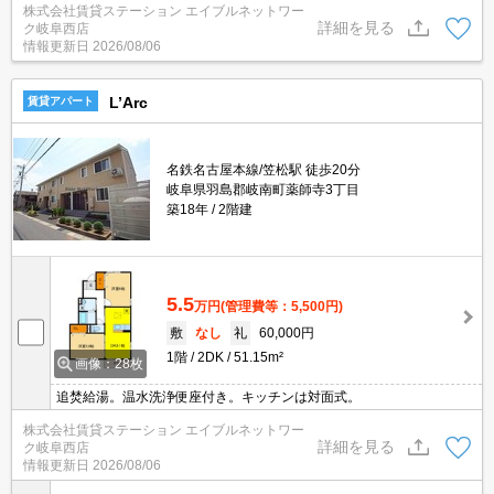
株式会社賃貸ステーション エイブルネットワー
詳細を見る
ク岐阜西店
情報更新日
2026/08/06
L’Arc
賃貸アパート
名鉄名古屋本線/笠松駅 徒歩20分
岐阜県羽島郡岐南町薬師寺3丁目
築18年
2階建
5.5
万円
(管理費等：5,500円)
敷
なし
礼
60,000円
1階
2DK
51.15m²
画像：28枚
追焚給湯。温水洗浄便座付き。キッチンは対面式。
株式会社賃貸ステーション エイブルネットワー
詳細を見る
ク岐阜西店
情報更新日
2026/08/06