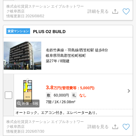
株式会社賃貸ステーション エイブルネットワー
詳細を見る
ク岐阜西店
情報更新日
2026/08/02
PLUS O2 BUILD
賃貸マンション
名鉄竹鼻線・羽島線/西笠松駅 徒歩8分
岐阜県羽島郡笠松町桜町
築27年
8階建
3.8
万円
(管理費等：5,000円)
敷
60,000円
礼
なし
7階
1K
26.08m²
画像：6枚
オートロック。エアコン付き。エレベーターあり。
株式会社賃貸ステーション エイブルネットワー
詳細を見る
ク岐阜西店
情報更新日
2026/07/30