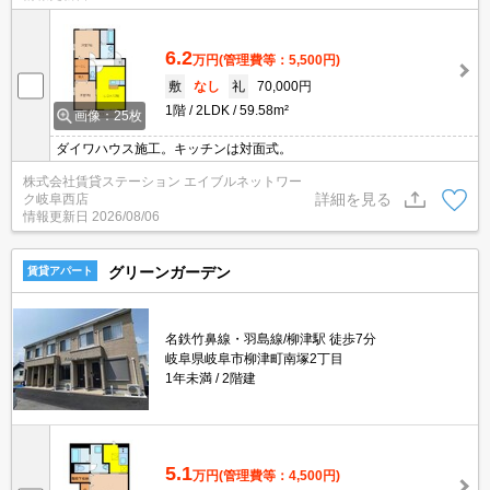
6.2
万円
(管理費等：5,500円)
敷
なし
礼
70,000円
1階
2LDK
59.58m²
画像：25枚
ダイワハウス施工。キッチンは対面式。
株式会社賃貸ステーション エイブルネットワー
詳細を見る
ク岐阜西店
情報更新日
2026/08/06
グリーンガーデン
賃貸アパート
名鉄竹鼻線・羽島線/柳津駅 徒歩7分
岐阜県岐阜市柳津町南塚2丁目
1年未満
2階建
5.1
万円
(管理費等：4,500円)