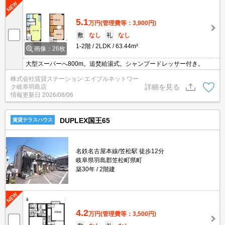
5.1
万円
(管理費等：3,900円)
敷
なし
礼
なし
1-2階
2LDK
63.44m²
画像：26枚
大型スーパーへ800m。追焚給湯式。シャンプードレッサー付き。
株式会社賃貸ステーション エイブルネットワー
詳細を見る
ク岐阜羽島店
情報更新日
2026/08/06
DUPLEX国王65
賃貸テラスハウス
名鉄名古屋本線/笠松駅 徒歩12分
岐阜県羽島郡笠松町県町
築30年
2階建
4.2
万円
(管理費等：3,500円)