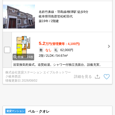
名鉄竹鼻線・羽島線/柳津駅 徒歩9分
岐阜県羽島郡笠松町田代
築19年
2階建
5.2
万円
(管理費等：4,100円)
敷
なし
礼
62,000円
2階
2LDK
54.67m²
画像：24枚
浴室換気乾燥式。追焚給湯。シャワー付独立洗面台。設備充実。
株式会社賃貸ステーション エイブルネットワー
詳細を見る
ク岐阜西店
情報更新日
2026/08/02
ベル・クオレ
賃貸マンション