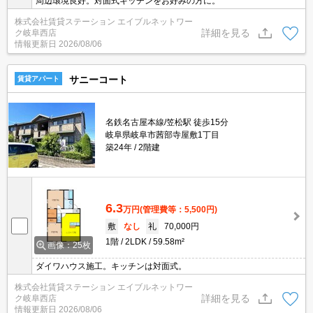
周辺環境良好。対面式キッチンをお好みの方に。
株式会社賃貸ステーション エイブルネットワー
詳細を見る
ク岐阜西店
情報更新日
2026/08/06
サニーコート
賃貸アパート
名鉄名古屋本線/笠松駅 徒歩15分
岐阜県岐阜市茜部寺屋敷1丁目
築24年
2階建
6.3
万円
(管理費等：5,500円)
敷
なし
礼
70,000円
1階
2LDK
59.58m²
画像：25枚
ダイワハウス施工。キッチンは対面式。
株式会社賃貸ステーション エイブルネットワー
詳細を見る
ク岐阜西店
情報更新日
2026/08/06