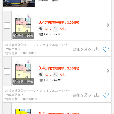
築45年
2階建
3.4
万円
(管理費等：3,000円)
敷
なし
礼
なし
2階
2DK
42m²
画像：16枚
株式会社賃貸ステーション エイブルネットワー
詳細を見る
ク岐阜西店
情報更新日
2026/08/06
3.4
万円
(管理費等：3,000円)
敷
なし
礼
なし
2階
2DK
42m²
画像：16枚
株式会社賃貸ステーション エイブルネットワー
詳細を見る
ク岐阜羽島店
情報更新日
2026/08/05
3.4