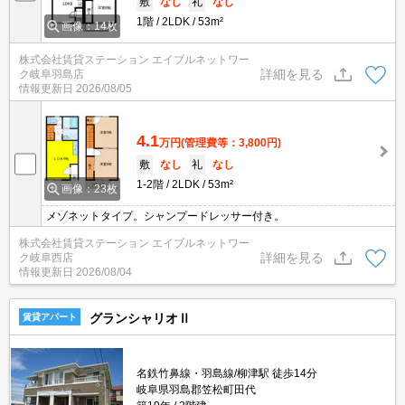
敷
なし
礼
なし
1階
2LDK
53m²
画像：14枚
株式会社賃貸ステーション エイブルネットワー
詳細を見る
ク岐阜羽島店
情報更新日
2026/08/05
4.1
万円
(管理費等：3,800円)
敷
なし
礼
なし
1-2階
2LDK
53m²
画像：23枚
メゾネットタイプ。シャンプードレッサー付き。
株式会社賃貸ステーション エイブルネットワー
詳細を見る
ク岐阜西店
情報更新日
2026/08/04
グランシャリオⅡ
賃貸アパート
名鉄竹鼻線・羽島線/柳津駅 徒歩14分
岐阜県羽島郡笠松町田代