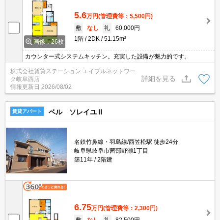
5.6
万円
(管理費等：5,500円)
敷
なし
礼
60,000円
1階
2DK
51.15m²
画像：26枚
カウンター式システムキッチン。充実した設備が魅力的です。
株式会社賃貸ステーション エイブルネットワー
詳細を見る
ク岐阜西店
情報更新日
2026/08/02
ベル ソレイユⅡ
賃貸アパート
名鉄竹鼻線・羽島線/西笠松駅 徒歩24分
岐阜県岐阜市茜部野瀬1丁目
築11年
2階建
6.75
万円
(管理費等：2,300円)