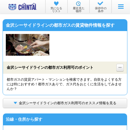
お部屋を探す
気になる
最近見た
保存中の
リスト
物件
条件
沿線・駅から
金沢シーサイドラインの都市ガスの賃貸物件情報を探す
住所から
家賃相場から
通勤通学時間から
物件特集から
金沢シーサイドラインの都市ガス利用可のポイント
不動産会社から
都市ガスの賃貸アパート・マンションを検索できます。自炊をよくする方
には特におすすめ！都市ガスありで、ガス代をおとくに生活をしてみませ
TOP
んか？
金沢シーサイドラインの都市ガス利用可のオススメ情報を見る
沿線・住所から探す