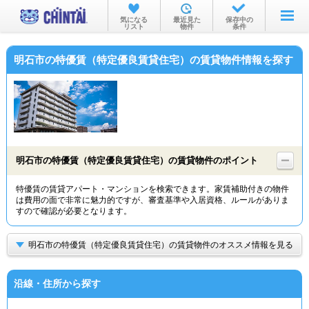
お部屋を探す
気になる
最近見た
保存中の
リスト
物件
条件
沿線・駅から
明石市の特優賃（特定優良賃貸住宅）の賃貸物件情報を探す
住所から
家賃相場から
通勤通学時間から
物件特集から
明石市の特優賃（特定優良賃貸住宅）の賃貸物件のポイント
不動産会社から
特優賃の賃貸アパート・マンションを検索できます。家賃補助付きの物件
は費用の面で非常に魅力的ですが、審査基準や入居資格、ルールがありま
TOP
すので確認が必要となります。
明石市の特優賃（特定優良賃貸住宅）の賃貸物件のオススメ情報を見る
沿線・住所から探す