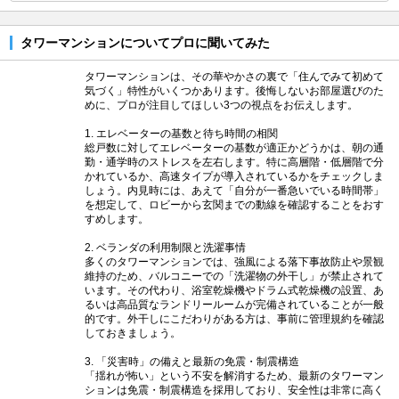
タワーマンションについてプロに聞いてみた
タワーマンションは、その華やかさの裏で「住んでみて初めて
気づく」特性がいくつかあります。後悔しないお部屋選びのた
めに、プロが注目してほしい3つの視点をお伝えします。
1. エレベーターの基数と待ち時間の相関
総戸数に対してエレベーターの基数が適正かどうかは、朝の通
勤・通学時のストレスを左右します。特に高層階・低層階で分
かれているか、高速タイプが導入されているかをチェックしま
しょう。内見時には、あえて「自分が一番急いでいる時間帯」
を想定して、ロビーから玄関までの動線を確認することをおす
すめします。
2. ベランダの利用制限と洗濯事情
多くのタワーマンションでは、強風による落下事故防止や景観
維持のため、バルコニーでの「洗濯物の外干し」が禁止されて
います。その代わり、浴室乾燥機やドラム式乾燥機の設置、あ
るいは高品質なランドリールームが完備されていることが一般
的です。外干しにこだわりがある方は、事前に管理規約を確認
しておきましょう。
3. 「災害時」の備えと最新の免震・制震構造
「揺れが怖い」という不安を解消するため、最新のタワーマン
ションは免震・制震構造を採用しており、安全性は非常に高く