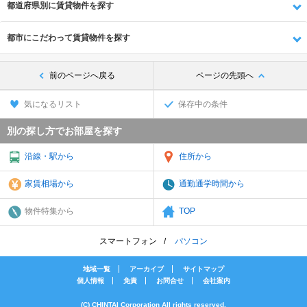
都道府県別に賃貸物件を探す
都市にこだわって賃貸物件を探す
前のページへ戻る
ページの先頭へ
気になるリスト
保存中の条件
別の探し方でお部屋を探す
沿線・駅から
住所から
家賃相場から
通勤通学時間から
物件特集から
TOP
スマートフォン
パソコン
地域一覧
アーカイブ
サイトマップ
個人情報
免責
お問合せ
会社案内
(C) CHINTAI Corporation All rights reserved.