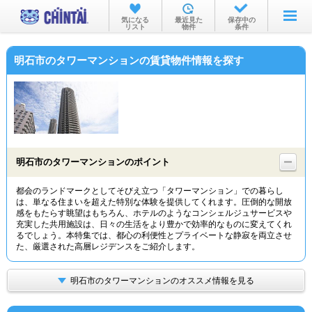
お部屋を探す
気になる
最近見た
保存中の
リスト
物件
条件
沿線・駅から
明石市のタワーマンションの賃貸物件情報を探す
住所から
家賃相場から
通勤通学時間から
物件特集から
明石市のタワーマンションのポイント
不動産会社から
都会のランドマークとしてそびえ立つ「タワーマンション」での暮らし
は、単なる住まいを超えた特別な体験を提供してくれます。圧倒的な開放
TOP
感をもたらす眺望はもちろん、ホテルのようなコンシェルジュサービスや
充実した共用施設は、日々の生活をより豊かで効率的なものに変えてくれ
るでしょう。本特集では、都心の利便性とプライベートな静寂を両立させ
た、厳選された高層レジデンスをご紹介します。
明石市のタワーマンションのオススメ情報を見る