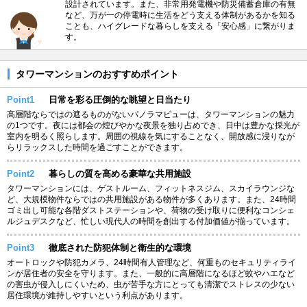
設計されています。また、非常用発電機や防災備蓄倉庫の有無
など、万が一の停電時に生活をどう支える体制があるかを知る
ことも、ハイグレードな暮らしを支える「安心感」に繋がりま
す。
タワーマンションのおすすめポイント
Point1
日常を彩る圧倒的な眺望と日当たり
高層階ならではの遮るものがないパノラマビューは、タワーマンションの魅力
の1つです。夜には都会の煌びやかな夜景を独り占めでき、日中は豊かな採光が
室内を明るく照らします。周囲の視線を気にすることなく、開放感に浸りなが
らリラックスした時間を過ごすことができます。
Point2
暮らしの質を高める豪華な共用施設
タワーマンションには、ゲストルーム、フィットネスジム、スカイラウンジな
ど、大規模物件ならではの共用施設がある物件が多くあります。また、24時間
ゴミ出し可能な各階ダストステーションや、荷物の受け取りに便利なコンシェ
ルジュデスクなど、忙しい現代人の時間を創出する付加価値が揃っています。
Point3
徹底された防犯体制と衛生的な環境
オートロックや防犯カメラ、24時間有人管理など、何重ものセキュリティライ
ンが居住者の安全を守ります。また、一般的に高層階になるほど蚊やハエなど
の害虫が侵入しにくいため、虫が苦手な方にとっても清潔でストレスの少ない
居住環境が維持しやすいという利点があります。