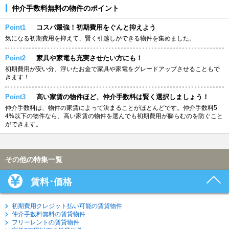
仲介手数料無料の物件のポイント
Point1
コスパ最強！初期費用をぐんと抑えよう
気になる初期費用を抑えて、賢く引越しができる物件を集めました。
Point2
家具や家電も充実させたい方にも！
初期費用が安い分、浮いたお金で家具や家電をグレードアップさせることもで
きます！
Point3
高い家賃の物件ほど、仲介手数料は賢く選択しましょう！
仲介手数料は、物件の家賃によって決まることがほとんどです。仲介手数料5
4%以下の物件なら、高い家賃の物件を選んでも初期費用が膨らむのを防ぐこと
ができます。
その他の特集一覧
賃料･価格
初期費用クレジット払い可能の賃貸物件
仲介手数料無料の賃貸物件
フリーレントの賃貸物件