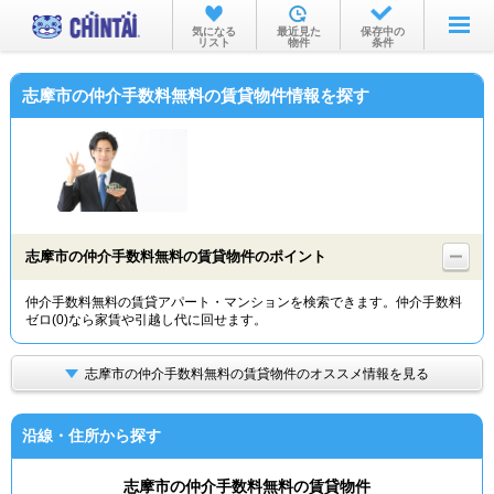
お部屋を探す
気になる
最近見た
保存中の
リスト
物件
条件
沿線・駅から
志摩市の仲介手数料無料の賃貸物件情報を探す
住所から
家賃相場から
通勤通学時間から
物件特集から
志摩市の仲介手数料無料の賃貸物件のポイント
不動産会社から
仲介手数料無料の賃貸アパート・マンションを検索できます。仲介手数料
ゼロ(0)なら家賃や引越し代に回せます。
TOP
志摩市の仲介手数料無料の賃貸物件のオススメ情報を見る
沿線・住所から探す
志摩市の仲介手数料無料の賃貸物件