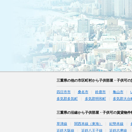
三重県の他の市区町村から子供部屋・子供可の
四日市市
桑名市
鈴鹿市
亀山市
多気郡多気町
多気郡明和町
多気郡大台
三重県の沿線から子供部屋・子供可の賃貸物件
草津線
関西本線（東海）
紀勢本線
近鉄大阪線
近鉄八王子線
近鉄志摩線