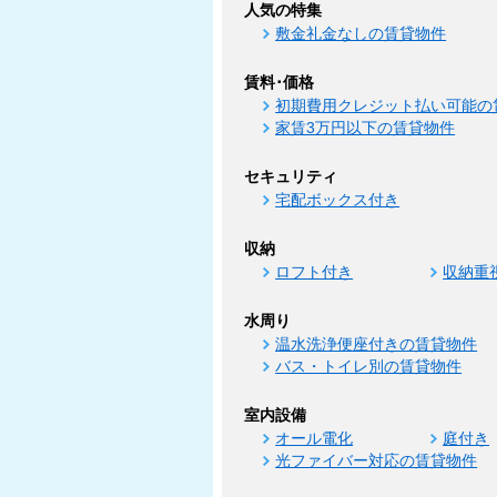
人気の特集
敷金礼金なしの賃貸物件
賃料･価格
初期費用クレジット払い可能の
家賃3万円以下の賃貸物件
セキュリティ
宅配ボックス付き
収納
ロフト付き
収納重
水周り
温水洗浄便座付きの賃貸物件
バス・トイレ別の賃貸物件
室内設備
オール電化
庭付き
光ファイバー対応の賃貸物件