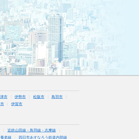
津市
伊勢市
松阪市
鳥羽市
張市
伊賀市
線
近鉄山田線・鳥羽線・志摩線
道養老線
四日市あすなろう鉄道内部線