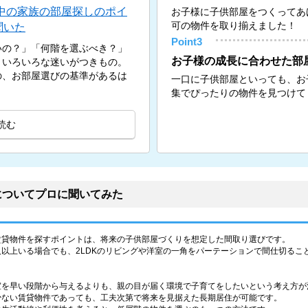
中の家族の部屋探しのポイ
お子様に子供部屋をつくってあ
可の物件を取り揃えました！
聞いた
Point3
いの？」「何階を選ぶべき？」
お子様の成長に合わせた部
、いろいろな迷いがつきもの。
の、お部屋選びの基準があるは
一口に子供部屋といっても、お
集でぴったりの物件を見つけて
読む
についてプロに聞いてみた
賃貸物件を探すポイントは、将来の子供部屋づくりを想定した間取り選びです。
以上いる場合でも、2LDKのリビングや洋室の一角をパーテーションで間仕切るこ
室を早い段階から与えるよりも、親の目が届く環境で子育てをしたいという考え方が
少ない賃貸物件であっても、工夫次第で将来を見据えた長期居住が可能です。