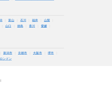
潟
富山
石川
福井
山梨
山口
徳島
香川
愛媛
新潟市
京都市
大阪市
堺市
ロンドン
｜