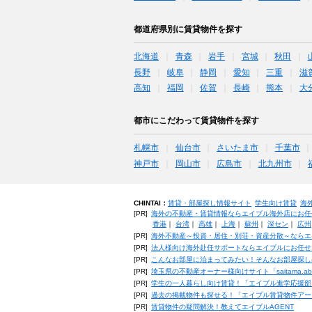
都道府県別に賃貸物件を探す
北海道
青森
岩手
宮城
秋田
長野
岐阜
静岡
愛知
三重
滋
高知
福岡
佐賀
長崎
熊本
大
都市にこだわって賃貸物件を探す
札幌市
仙台市
さいたま市
千葉市
神戸市
岡山市
広島市
北九州市
CHINTAI：
賃貸・部屋探し情報サイト
学生向け賃貸
海
[PR]
海外の不動産・賃貸情報ならエイブル海外店にお任
香港
｜
台湾
｜
高雄
｜
上海
｜
蘇州
｜
深セン
｜
広州
[PR]
海外不動産～投資・居住・別荘・資産分散～ならエ
[PR]
法人様向け海外赴任サポートならエイブルにお任せ
[PR]
こんなお部屋に泊まってみたい！そんなお部屋探し
[PR]
埼玉県の不動産オーナー様向けサイト「saitama.a
[PR]
学生の一人暮らし向け賃貸！「エイブル進学応援部
[PR]
過去の掲載物件も探せる！「エイブル賃貸物件アー
[PR]
賃貸物件の疑問解決！教えてエイブルAGENT