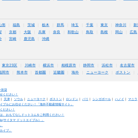
山形
福島
茨城
栃木
群馬
埼玉
千葉
東京
神奈川
新
賀
京都
大阪
兵庫
奈良
和歌山
鳥取
島根
岡山
広島
分
宮崎
鹿児島
沖縄
東京23区
川崎市
横浜市
相模原市
静岡市
浜松市
名古屋市
福岡市
熊本市
首都圏
近畿圏
海外
ニューヨーク
ボストン
外賃貸
せください！
｜
天津
｜
ソウル
｜
ニューヨーク
｜
ボストン
｜
ロンドン
｜
パリ
｜
シンガポール
｜
ハノイ
｜
マニラ
イブルにお任せください！「海外不動産情報サイト」
ください！
は、おもてなしドットコムをご利用ください！
ble(サイタマ ドットエイブル）」
」
カイブ」