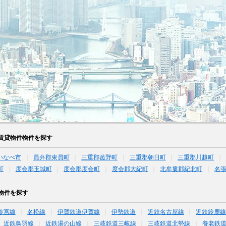
賃貸物件物件を探す
いなべ市
員弁郡東員町
三重郡菰野町
三重郡朝日町
三重郡川越町
町
度会郡玉城町
度会郡度会町
度会郡大紀町
北牟婁郡紀北町
名
物件を探す
参宮線
名松線
伊賀鉄道伊賀線
伊勢鉄道
近鉄名古屋線
近鉄鈴鹿
近鉄鳥羽線
近鉄湯の山線
三岐鉄道三岐線
三岐鉄道北勢線
養老鉄