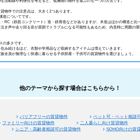
の生活動線や利便性を考えると、低層階の物件を選ぶのも一つの方法です。
賃貸物件での注意点は、大きく2つあります。
構造についてです。
造・RC（鉄筋コンクリート）造・鉄骨造などがありますが、木造はほかの構造と比
、泣き声や走り回る音が原因でトラブルになる可能性もあるため、内見時に周囲の環
スの多さです。
く住み続けるほど、衣類や学用品など収納するアイテムは増えていきます。
家族全員が無理なく快適に暮らせる子供部屋・子供可の賃貸物件を選びましょう。
他のテーマから探す場合はこちらから！
バリアフリーの賃貸物件
ペット可・ペット相談
ファミリー向けの賃貸物件
二人暮らし向け賃貸物件
シニア・高齢者相談可の賃貸物件
SOHO向けの賃