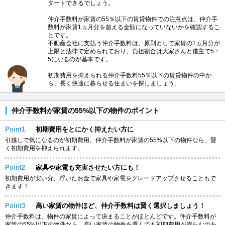
タートできるでしょう。
仲介手数料が家賃の55％以下の賃貸物件での注意点は、仲介手
数料が家賃1ヵ月分を超える金額になっていないかを確認するこ
とです。
不動産会社に支払う仲介手数料は、原則として家賃の1ヵ月分が
上限と法律で定められており、負担割合は大家さんと借主で5：
5になるのが基本です。
初期費用を抑えられる仲介手数料55％以下の賃貸物件の中か
ら、長く快適に暮らせる住まいを探しましょう。
仲介手数料が家賃の55%以下の物件のポイント
Point1
初期費用をとにかく抑えたい方に
引越しで気になるのが初期費用。仲介手数料が家賃の55%以下の物件なら、賢
く初期費用を抑えられます。
Point2
家具や家電も充実させたい方にも！
初期費用が安い分、浮いたお金で家具や家電をグレードアップさせることもで
きます！
Point3
高い家賃の物件ほど、仲介手数料は賢く選択しましょう！
仲介手数料は、物件の家賃によって決まることがほとんどです。仲介手数料が
家賃の55%以下の物件なら、高い家賃の物件を選んでも初期費用が膨らむのを