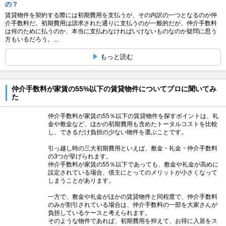
の？
賃貸物件を契約する際には初期費用を支払うが、その内訳の一つとなるのが仲
介手数料だ。初期費用は請求された通りに支払うのが一般的だが、仲介手数料
は何のために払うのか、本当に支払わなければいけないものなのか疑問に思う
方もいるだろう。...
もっと読む
仲介手数料が家賃の55%以下の賃貸物件についてプロに聞いてみ
た
仲介手数料が家賃の55％以下の賃貸物件を探すポイントは、礼
金や敷金など、ほかの初期費用も含めたトータルコストを比較
し、できるだけ負担の少ない物件を選ぶことです。
引っ越し時の三大初期費用といえば、敷金・礼金・仲介手数料
の3つが挙げられます。
仲介手数料が家賃の55％以下であっても、敷金や礼金が高めに
設定されている場合、借主にとってのメリットが小さくなって
しまうことがあります。
一方で、敷金や礼金がほかの賃貸物件と同程度で、仲介手数料
のみが割引されている場合は、仲介手数料の一部を大家さんが
負担しているケースと考えられます。
そのような物件であれば、初期費用を抑えて、お得に入居をス