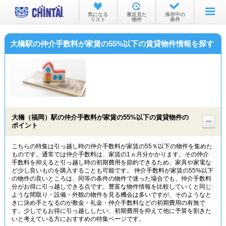
お部屋を探す
気になる
最近見た
保存中の
リスト
物件
条件
沿線・駅から
大橋駅の仲介手数料が家賃の55%以下の賃貸物件情報を探す
住所から
家賃相場から
通勤通学時間から
物件特集から
大橋（福岡）駅の仲介手数料が家賃の55%以下の賃貸物件の
ポイント
不動産会社から
こちらの特集は引っ越し時の仲介手数料が家賃の55％以下の物件を集めた
TOP
ものです。通常では仲介手数料は、家賃の1ヵ月分かかります。その仲介
手数料を抑えると引っ越し時の初期費用を節約できるため、家具や家電な
ど少し良いものを購入することも可能です。 仲介手数料が家賃の55%以下
の物件の良いところは、同等の条件の物件で迷った場合でも、仲介手数料
分がお得に引っ越しできる点です。豊富な物件情報を比較していくと同じ
ような間取り・設備・外観の物件を見る機会は多いですが、そのようなと
きに決め手となるのが敷金・礼金・仲介手数料などの初期費用の有無で
す。少しでもお得に引っ越ししたい、初期費用を抑えて他に予算を割きた
いと考えている方におすすめの特集ページです。