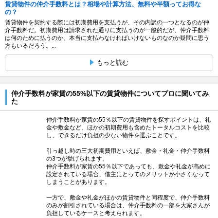
賃貸物件の仲介手数料とは？相場や計算方法、無料や半額ってお得な
の？
賃貸物件を契約する際には初期費用を支払うが、その内訳の一つとなるのが仲
介手数料だ。初期費用は請求された通りに支払うのが一般的だが、仲介手数料
は何のために払うのか、本当に支払わなければいけないものなのか疑問に思う
方もいるだろう。...
もっと読む
仲介手数料が家賃の55%以下の賃貸物件についてプロに聞いてみ
た
仲介手数料が家賃の55％以下の賃貸物件を探すポイントは、礼
金や敷金など、ほかの初期費用も含めたトータルコストを比較
し、できるだけ負担の少ない物件を選ぶことです。
引っ越し時の三大初期費用といえば、敷金・礼金・仲介手数料
の3つが挙げられます。
仲介手数料が家賃の55％以下であっても、敷金や礼金が高めに
設定されている場合、借主にとってのメリットが小さくなって
しまうことがあります。
一方で、敷金や礼金がほかの賃貸物件と同程度で、仲介手数料
のみが割引されている場合は、仲介手数料の一部を大家さんが
負担しているケースと考えられます。