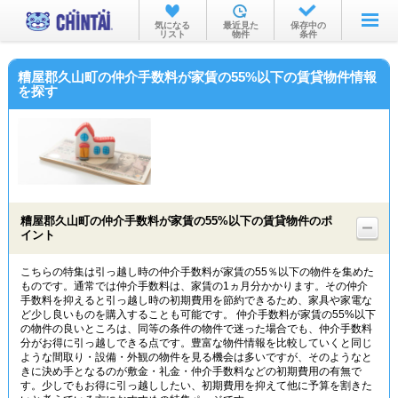
お部屋を探す
気になる
最近見た
保存中の
リスト
物件
条件
沿線・駅から
糟屋郡久山町の仲介手数料が家賃の55%以下の賃貸物件情報
住所から
を探す
家賃相場から
通勤通学時間から
物件特集から
糟屋郡久山町の仲介手数料が家賃の55%以下の賃貸物件のポ
不動産会社から
イント
TOP
こちらの特集は引っ越し時の仲介手数料が家賃の55％以下の物件を集めた
ものです。通常では仲介手数料は、家賃の1ヵ月分かかります。その仲介
手数料を抑えると引っ越し時の初期費用を節約できるため、家具や家電な
ど少し良いものを購入することも可能です。 仲介手数料が家賃の55%以下
の物件の良いところは、同等の条件の物件で迷った場合でも、仲介手数料
分がお得に引っ越しできる点です。豊富な物件情報を比較していくと同じ
ような間取り・設備・外観の物件を見る機会は多いですが、そのようなと
きに決め手となるのが敷金・礼金・仲介手数料などの初期費用の有無で
す。少しでもお得に引っ越ししたい、初期費用を抑えて他に予算を割きた