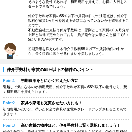
そのような物件であれば、初期費用を抑えて、お得に入居をス
タートできるでしょう。
仲介手数料が家賃の55％以下の賃貸物件での注意点は、仲介手
数料が家賃1ヵ月分を超える金額になっていないかを確認するこ
とです。
不動産会社に支払う仲介手数料は、原則として家賃の1ヵ月分が
上限と法律で定められており、負担割合は大家さんと借主で5：
5になるのが基本です。
初期費用を抑えられる仲介手数料55％以下の賃貸物件の中か
ら、長く快適に暮らせる住まいを探しましょう。
仲介手数料が家賃の55%以下の物件のポイント
Point1
初期費用をとにかく抑えたい方に
引越しで気になるのが初期費用。仲介手数料が家賃の55%以下の物件なら、賢
く初期費用を抑えられます。
Point2
家具や家電も充実させたい方にも！
初期費用が安い分、浮いたお金で家具や家電をグレードアップさせることもで
きます！
Point3
高い家賃の物件ほど、仲介手数料は賢く選択しましょう！
仲介手数料は、物件の家賃によって決まることがほとんどです。仲介手数料が