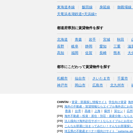
東海道本線
飯田線
身延線
御殿場線
天竜浜名湖鉄道<天浜線>
都道府県別に賃貸物件を探す
北海道
青森
岩手
宮城
秋田
長野
岐阜
静岡
愛知
三重
滋
高知
福岡
佐賀
長崎
熊本
大
都市にこだわって賃貸物件を探す
札幌市
仙台市
さいたま市
千葉市
神戸市
岡山市
広島市
北九州市
CHINTAI：
賃貸・部屋探し情報サイト
学生向け賃貸
海
[PR]
海外の不動産・賃貸情報ならエイブル海外店にお任
香港
｜
台湾
｜
高雄
｜
上海
｜
蘇州
｜
深セン
｜
広州
[PR]
海外不動産～投資・居住・別荘・資産分散～ならエ
[PR]
法人様向け海外赴任サポートならエイブルにお任せ
[PR]
こんなお部屋に泊まってみたい！そんなお部屋探し
[PR]
埼玉県の不動産オーナー様向けサイト「saitama.a