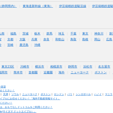
（静岡県内）
東海道新幹線（東海）
伊豆箱根鉄道駿豆線
伊豆箱根鉄道
山形
福島
茨城
栃木
群馬
埼玉
千葉
東京
神奈川
新
賀
京都
大阪
兵庫
奈良
和歌山
鳥取
島根
岡山
広島
分
宮崎
鹿児島
沖縄
東京23区
川崎市
横浜市
相模原市
静岡市
浜松市
名古屋市
福岡市
熊本市
首都圏
近畿圏
海外
ニューヨーク
ボストン
外賃貸
せください！
｜
天津
｜
ソウル
｜
ニューヨーク
｜
ボストン
｜
ロンドン
｜
パリ
｜
シンガポール
｜
ハノイ
｜
マニラ
イブルにお任せください！「海外不動産情報サイト」
ください！
は、おもてなしドットコムをご利用ください！
ble(サイタマ ドットエイブル）」