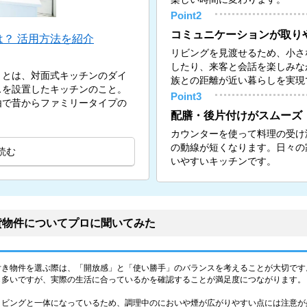
Point2
コミュニケーションが取り
？ 活用方法を紹介
リビングを見渡せるため、小さ
したり、来客と会話を楽しみな
）とは、対面式キッチンのダイ
族との距離が近い暮らしを実現
スを設置したキッチンのこと。
Point3
由で昔からファミリータイプの
配膳・後片付けがスムーズ
カウンターを使って料理の受け
の動線が短くなります。日々の
読む
いやすいキッチンです。
貸物件についてプロに聞いてみた
付き物件を選ぶ際は、「開放感」と「使い勝手」のバランスを考えることが大切です
も多いですが、実際の生活に合っているかを確認することが満足度につながります。
リビングと一体になっているため、調理中のにおいや煙が広がりやすい点には注意が