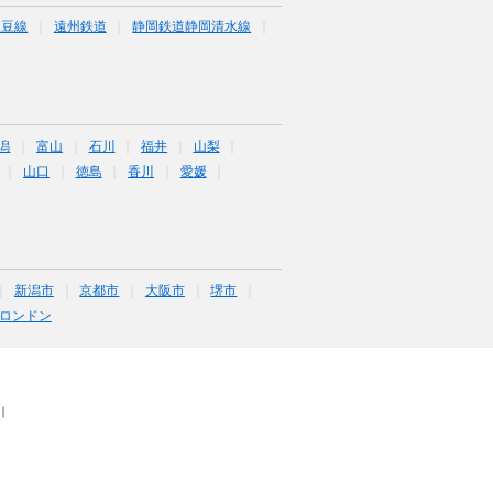
駿豆線
遠州鉄道
静岡鉄道静岡清水線
潟
富山
石川
福井
山梨
山口
徳島
香川
愛媛
新潟市
京都市
大阪市
堺市
ロンドン
｜