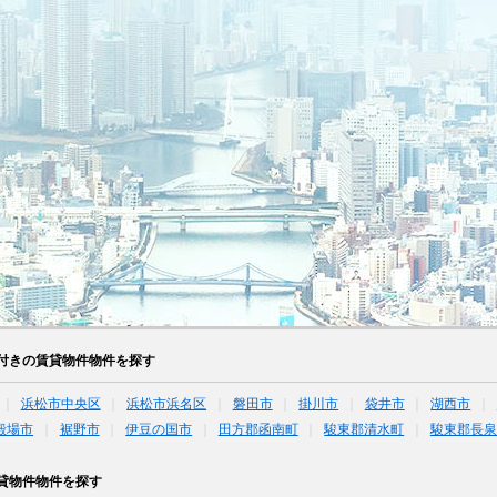
付きの賃貸物件物件を探す
浜松市中央区
浜松市浜名区
磐田市
掛川市
袋井市
湖西市
殿場市
裾野市
伊豆の国市
田方郡函南町
駿東郡清水町
駿東郡長泉
貸物件物件を探す