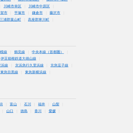
川崎市幸区
川崎市中原区
須賀市
平塚市
鎌倉市
藤沢市
三浦郡葉山町
高座郡寒川町
相模線
鶴見線
中央本線（首都圏）
伊豆箱根鉄道大雄山線
里浜線
京浜急行久里浜線
京急逗子線
東急目黒線
東急新横浜線
潟
富山
石川
福井
山梨
山口
徳島
香川
愛媛