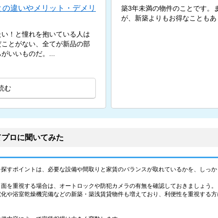
との違いやメリット・デメリ
築3年未満の物件のことです。
が、新築よりもお得なこともあ
たい！と憧れを抱いている人は
だことがない、全てが新品の部
いいものだ。...
読む
てプロに聞いてみた
を探すポイントは、必要な設備や間取りと家賃のバランスが取れているかを、しっか
ィ面を重視する場合は、オートロックや防犯カメラの有無を確認しておきましょう。
電化や浴室乾燥機完備などの新築・築浅賃貸物件も増えており、利便性を重視する方