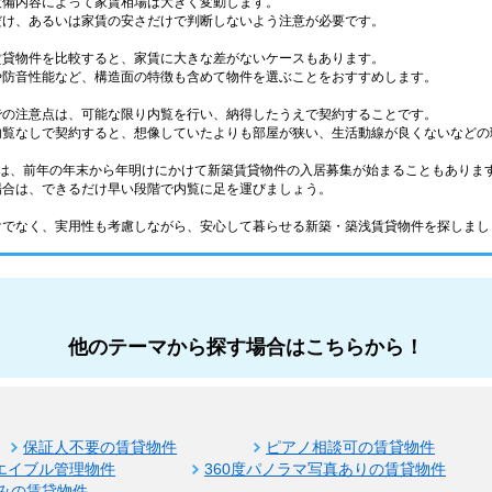
設備内容によって家賃相場は大きく変動します。
だけ、あるいは家賃の安さだけで判断しないよう注意が必要です。
賃貸物件を比較すると、家賃に大きな差がないケースもあります。
や防音性能など、構造面の特徴も含めて物件を選ぶことをおすすめします。
での注意点は、可能な限り内覧を行い、納得したうえで契約することです。
内覧なしで契約すると、想像していたよりも部屋が狭い、生活動線が良くないなどの
ては、前年の年末から年明けにかけて新築賃貸物件の入居募集が始まることもありま
場合は、できるだけ早い段階で内覧に足を運びましょう。
けでなく、実用性も考慮しながら、安心して暮らせる新築・築浅賃貸物件を探しまし
他のテーマから探す場合はこちらから！
保証人不要の賃貸物件
ピアノ相談可の賃貸物件
エイブル管理物件
360度パノラマ写真ありの賃貸物件
みの賃貸物件