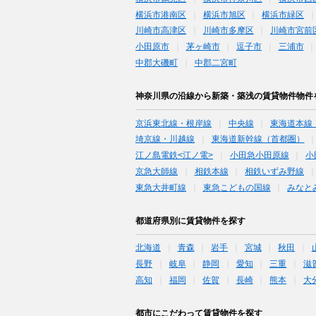
横浜市港南区
横浜市旭区
横浜市緑区
川崎市高津区
川崎市多摩区
川崎市宮前
小田原市
茅ヶ崎市
逗子市
三浦市
中郡大磯町
中郡二宮町
神奈川県の沿線から新築・築浅の賃貸物件物件
京浜東北線・根岸線
中央線
東海道本線
埼京線・川越線
東海道新幹線（首都圏）
江ノ島電鉄<江ノ電>
小田急小田原線
小
京急大師線
相鉄本線
相鉄いずみ野線
東急大井町線
東急こどもの国線
みなと
都道府県別に賃貸物件を探す
北海道
青森
岩手
宮城
秋田
長野
岐阜
静岡
愛知
三重
滋
高知
福岡
佐賀
長崎
熊本
大
都市にこだわって賃貸物件を探す