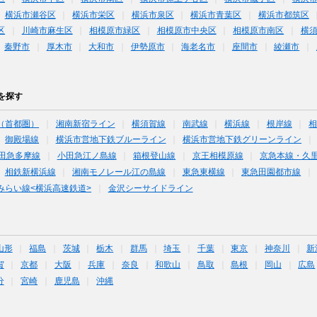
横浜市瀬谷区
横浜市栄区
横浜市泉区
横浜市青葉区
横浜市都筑区
区
川崎市麻生区
相模原市緑区
相模原市中央区
相模原市南区
横
秦野市
厚木市
大和市
伊勢原市
海老名市
座間市
綾瀬市
を探す
（首都圏）
湘南新宿ライン
横須賀線
南武線
横浜線
根岸線
御殿場線
横浜市営地下鉄ブルーライン
横浜市営地下鉄グリーンライン
田急多摩線
小田急江ノ島線
箱根登山線
京王相模原線
京急本線・久
相鉄新横浜線
湘南モノレール江の島線
東急東横線
東急田園都市線
みらい線<横浜高速鉄道>
金沢シーサイドライン
山形
福島
茨城
栃木
群馬
埼玉
千葉
東京
神奈川
新
賀
京都
大阪
兵庫
奈良
和歌山
鳥取
島根
岡山
広島
分
宮崎
鹿児島
沖縄