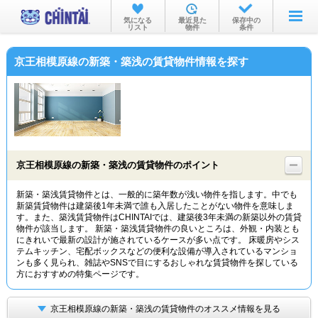
お部屋を探す
気になる
最近見た
保存中の
リスト
物件
条件
沿線・駅から
京王相模原線の新築・築浅の賃貸物件情報を探す
住所から
家賃相場から
通勤通学時間から
物件特集から
京王相模原線の新築・築浅の賃貸物件のポイント
不動産会社から
新築・築浅賃貸物件とは、一般的に築年数が浅い物件を指します。中でも
新築賃貸物件は建築後1年未満で誰も入居したことがない物件を意味しま
TOP
す。また、築浅賃貸物件はCHINTAIでは、建築後3年未満の新築以外の賃貸
物件が該当します。 新築・築浅賃貸物件の良いところは、外観・内装とも
にきれいで最新の設計が施されているケースが多い点です。 床暖房やシス
テムキッチン、宅配ボックスなどの便利な設備が導入されているマンショ
ンも多く見られ、雑誌やSNSで目にするおしゃれな賃貸物件を探している
方におすすめの特集ページです。
京王相模原線の新築・築浅の賃貸物件のオススメ情報を見る