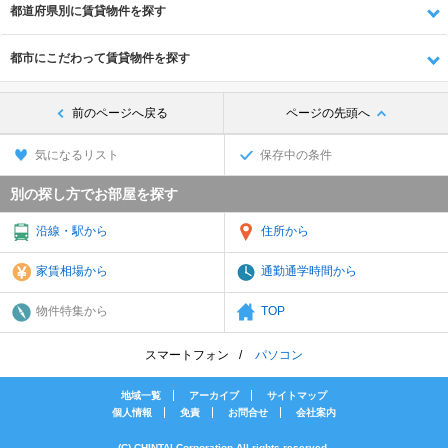
都道府県別に賃貸物件を探す
都市にこだわって賃貸物件を探す
前のページへ戻る
ページの先頭へ
気になるリスト
保存中の条件
別の探し方でお部屋を探す
沿線・駅から
住所から
家賃相場から
通勤通学時間から
物件特集から
TOP
スマートフォン
パソコン
地域一覧
アーカイブ
サイトマップ
個人情報
免責
お問合せ
会社案内
(C) CHINTAI Corporation All rights reserved.