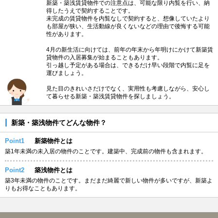
新築・築浅賃貸物件での注意点は、可能な限り内覧を行い、納
得したうえで契約することです。
未完成の賃貸物件を内覧なしで契約すると、想像していたより
も部屋が狭い、生活動線が良くないなどの理由で後悔する可能
性があります。
4月の新生活に向けては、前年の年末から年明けにかけて新築賃
貸物件の入居募集が始まることもあります。
引っ越し予定がある場合は、できるだけ早い段階で内覧に足を
運びましょう。
見た目のきれいさだけでなく、実用性も考慮しながら、安心し
て暮らせる新築・築浅賃貸物件を探しましょう。
新築・築浅物件てどんな物件？
Point1
新築物件とは
築1年未満の未入居の物件のことです。建築中、完成前の物件も含まれます。
Point2
築浅物件とは
築3年未満の物件のことです。まだまだ綺麗で新しい物件が多いですが、新築よ
りもお得なこともあります。