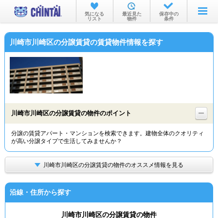
お部屋を探す
気になる
最近見た
保存中の
リスト
物件
条件
沿線・駅から
川崎市川崎区の分譲賃貸の賃貸物件情報を探す
住所から
家賃相場から
通勤通学時間から
物件特集から
川崎市川崎区の分譲賃貸の物件のポイント
不動産会社から
分譲の賃貸アパート・マンションを検索できます。建物全体のクオリティ
が高い分譲タイプで生活してみませんか？
TOP
川崎市川崎区の分譲賃貸の物件のオススメ情報を見る
沿線・住所から探す
川崎市川崎区の分譲賃貸の物件