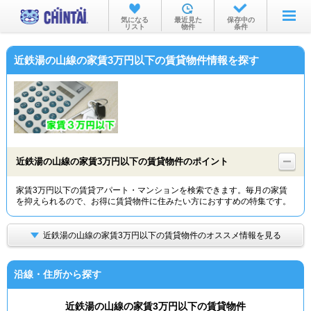
お部屋を探す
気になる
最近見た
保存中の
リスト
物件
条件
沿線・駅から
近鉄湯の山線の家賃3万円以下の賃貸物件情報を探す
住所から
家賃相場から
通勤通学時間から
物件特集から
近鉄湯の山線の家賃3万円以下の賃貸物件のポイント
不動産会社から
家賃3万円以下の賃貸アパート・マンションを検索できます。毎月の家賃
を抑えられるので、お得に賃貸物件に住みたい方におすすめの特集です。
TOP
近鉄湯の山線の家賃3万円以下の賃貸物件のオススメ情報を見る
沿線・住所から探す
近鉄湯の山線の家賃3万円以下の賃貸物件