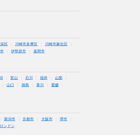
市栄区
川崎市多摩区
川崎市麻生区
市
伊勢原市
座間市
潟
富山
石川
福井
山梨
山口
徳島
香川
愛媛
新潟市
京都市
大阪市
堺市
ロンドン