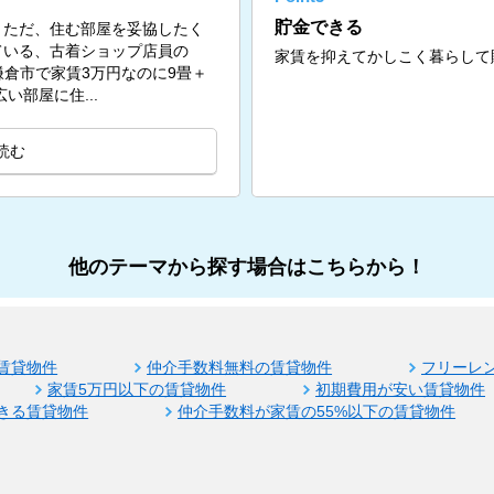
貯金できる
。ただ、住む部屋を妥協したく
ている、古着ショップ店員の
家賃を抑えてかしこく暮らして
問。鎌倉市で家賃3万円なのに9畳＋
い部屋に住...
読む
他のテーマから探す場合はこちらから！
賃貸物件
仲介手数料無料の賃貸物件
フリーレ
家賃5万円以下の賃貸物件
初期費用が安い賃貸物件
きる賃貸物件
仲介手数料が家賃の55%以下の賃貸物件