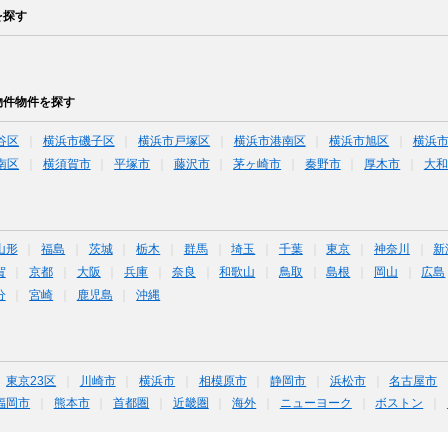
を探す
物件物件を探す
谷区
横浜市磯子区
横浜市戸塚区
横浜市港南区
横浜市旭区
横浜
南区
横須賀市
平塚市
藤沢市
茅ヶ崎市
秦野市
厚木市
大和
山形
福島
茨城
栃木
群馬
埼玉
千葉
東京
神奈川
新
賀
京都
大阪
兵庫
奈良
和歌山
鳥取
島根
岡山
広島
分
宮崎
鹿児島
沖縄
東京23区
川崎市
横浜市
相模原市
静岡市
浜松市
名古屋市
福岡市
熊本市
首都圏
近畿圏
海外
ニューヨーク
ボストン