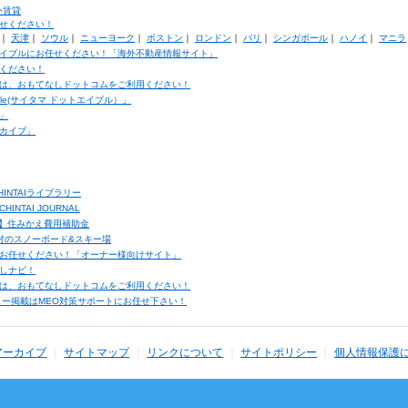
外賃貸
せください！
｜
天津
｜
ソウル
｜
ニューヨーク
｜
ボストン
｜
ロンドン
｜
パリ
｜
シンガポール
｜
ハノイ
｜
マニラ
イブルにお任せください！「海外不動産情報サイト」
ください！
は、おもてなしドットコムをご利用ください！
ble(サイタマ ドットエイブル）」
」
カイブ」
INTAIライブラリー
TAI JOURNAL
ク】住みかえ費用補助金
馬村のスノーボード&スキー場
お任せください！「オーナー様向けサイト」
しナビ！
は、おもてなしドットコムをご利用ください！
ュー掲載はMEO対策サポートにお任せ下さい！
アーカイブ
サイトマップ
リンクについて
サイトポリシー
個人情報保護