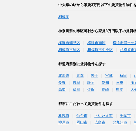
中央線の駅から家賃3万円以下の賃貸物件物件
相模湖
神奈川県の市区町村から家賃3万円以下の賃貸
横浜市鶴見区
横浜市南区
横浜市保土ケ
相模原市緑区
相模原市中央区
相模原市
都道府県別に賃貸物件を探す
北海道
青森
岩手
宮城
秋田
長野
岐阜
静岡
愛知
三重
滋
高知
福岡
佐賀
長崎
熊本
大
都市にこだわって賃貸物件を探す
札幌市
仙台市
さいたま市
千葉市
神戸市
岡山市
広島市
北九州市