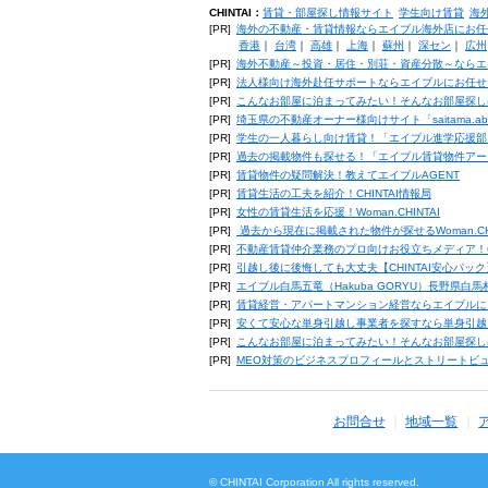
CHINTAI：
賃貸・部屋探し情報サイト
学生向け賃貸
海
[PR]
海外の不動産・賃貸情報ならエイブル海外店にお任
香港
｜
台湾
｜
高雄
｜
上海
｜
蘇州
｜
深セン
｜
広州
[PR]
海外不動産～投資・居住・別荘・資産分散～ならエ
[PR]
法人様向け海外赴任サポートならエイブルにお任せ
[PR]
こんなお部屋に泊まってみたい！そんなお部屋探し
[PR]
埼玉県の不動産オーナー様向けサイト「saitama.a
[PR]
学生の一人暮らし向け賃貸！「エイブル進学応援部
[PR]
過去の掲載物件も探せる！「エイブル賃貸物件アー
[PR]
賃貸物件の疑問解決！教えてエイブルAGENT
[PR]
賃貸生活の工夫を紹介！CHINTAI情報局
[PR]
女性の賃貸生活を応援！Woman.CHINTAI
[PR]
過去から現在に掲載された物件が探せるWoman.CH
[PR]
不動産賃貸仲介業務のプロ向けお役立ちメディア！CHIN
[PR]
引越し後に後悔しても大丈夫【CHINTAI安心パッ
[PR]
エイブル白馬五竜（Hakuba GORYU）長野県白
[PR]
賃貸経営・アパートマンション経営ならエイブルに
[PR]
安くて安心な単身引越し事業者を探すなら単身引越
[PR]
こんなお部屋に泊まってみたい！そんなお部屋探し
[PR]
MEO対策のビジネスプロフィールとストリートビ
お問合せ
地域一覧
© CHINTAI Corporation All rights reserved.