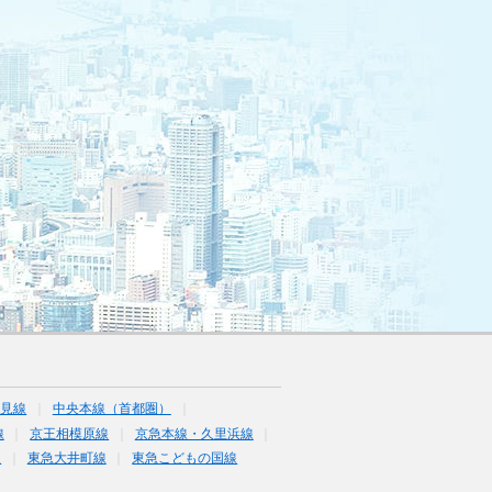
鶴見線
中央本線（首都圏）
線
京王相模原線
京急本線・久里浜線
線
東急大井町線
東急こどもの国線