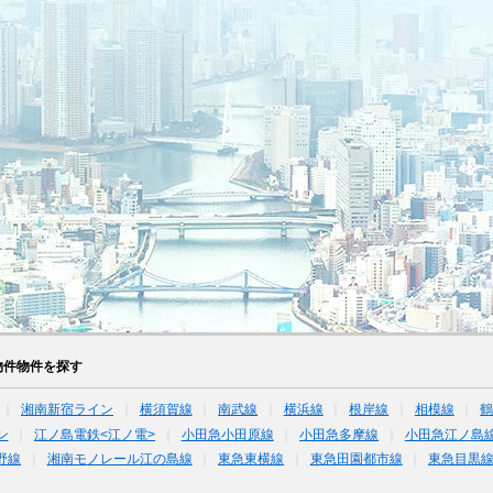
物件物件を探す
湘南新宿ライン
横須賀線
南武線
横浜線
根岸線
相模線
ン
江ノ島電鉄<江ノ電>
小田急小田原線
小田急多摩線
小田急江ノ島
野線
湘南モノレール江の島線
東急東横線
東急田園都市線
東急目黒