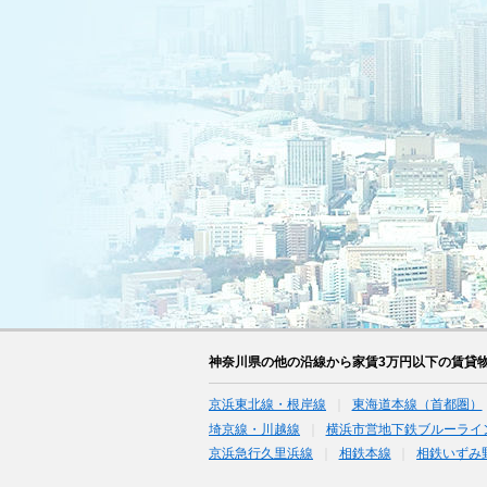
神奈川県の他の沿線から家賃3万円以下の賃貸
京浜東北線・根岸線
東海道本線（首都圏）
埼京線・川越線
横浜市営地下鉄ブルーライ
京浜急行久里浜線
相鉄本線
相鉄いずみ