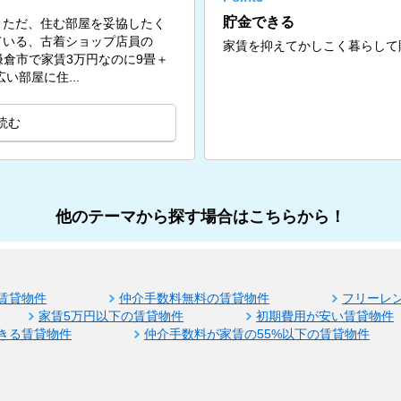
貯金できる
。ただ、住む部屋を妥協したく
ている、古着ショップ店員の
家賃を抑えてかしこく暮らして
問。鎌倉市で家賃3万円なのに9畳＋
い部屋に住...
読む
他のテーマから探す場合はこちらから！
賃貸物件
仲介手数料無料の賃貸物件
フリーレ
家賃5万円以下の賃貸物件
初期費用が安い賃貸物件
きる賃貸物件
仲介手数料が家賃の55%以下の賃貸物件