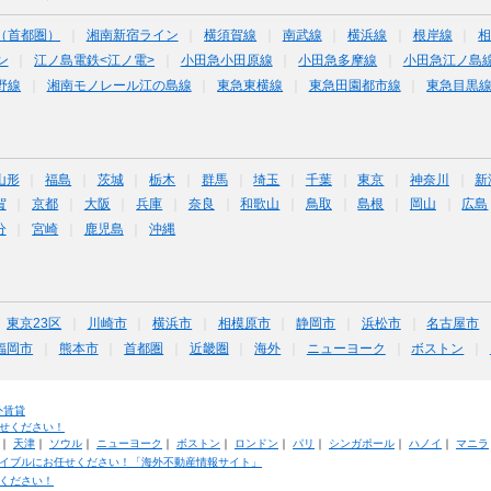
（首都圏）
湘南新宿ライン
横須賀線
南武線
横浜線
根岸線
ン
江ノ島電鉄<江ノ電>
小田急小田原線
小田急多摩線
小田急江ノ島
野線
湘南モノレール江の島線
東急東横線
東急田園都市線
東急目黒
山形
福島
茨城
栃木
群馬
埼玉
千葉
東京
神奈川
新
賀
京都
大阪
兵庫
奈良
和歌山
鳥取
島根
岡山
広島
分
宮崎
鹿児島
沖縄
東京23区
川崎市
横浜市
相模原市
静岡市
浜松市
名古屋市
福岡市
熊本市
首都圏
近畿圏
海外
ニューヨーク
ボストン
外賃貸
せください！
｜
天津
｜
ソウル
｜
ニューヨーク
｜
ボストン
｜
ロンドン
｜
パリ
｜
シンガポール
｜
ハノイ
｜
マニラ
イブルにお任せください！「海外不動産情報サイト」
ください！