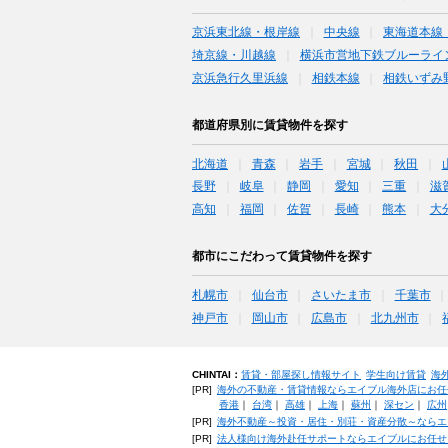
京浜東北線・根岸線
中央線
東海道本線
埼京線・川越線
横浜市営地下鉄ブルーライ
京浜急行久里浜線
相鉄本線
相鉄いずみ
都道府県別に賃貸物件を探す
北海道
青森
岩手
宮城
秋田
長野
岐阜
静岡
愛知
三重
滋
高知
福岡
佐賀
長崎
熊本
大
都市にこだわって賃貸物件を探す
札幌市
仙台市
さいたま市
千葉市
神戸市
岡山市
広島市
北九州市
CHINTAI：
賃貸・部屋探し情報サイト
学生向け賃貸
海
[PR]
海外の不動産・賃貸情報ならエイブル海外店にお任
香港
｜
台湾
｜
高雄
｜
上海
｜
蘇州
｜
深セン
｜
広州
[PR]
海外不動産～投資・居住・別荘・資産分散～ならエ
[PR]
法人様向け海外赴任サポートならエイブルにお任せ