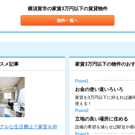
横須賀市の家賃3万円以下の賃貸物件
物件一覧へ
スメ記事
家賃3万円以下の物件のお
Point1
お金の使い道いろいろ
家賃を3万円以下に抑えれば趣
使える！
Point2
立地の良い場所に住める
リアルな生活費は？家賃を抑
設備の希望を減らせば駅近や都
Point3