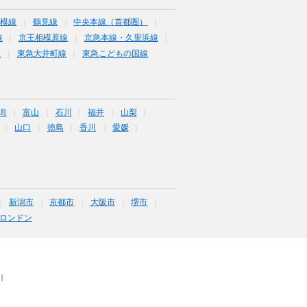
相模線
鶴見線
中央本線（首都圏）
線
京王相模原線
京急本線・久里浜線
線
東急大井町線
東急こどもの国線
潟
富山
石川
福井
山梨
山口
徳島
香川
愛媛
新潟市
京都市
大阪市
堺市
ロンドン
｜