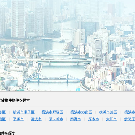
賃貸物件物件を探す
谷区
横浜市磯子区
横浜市戸塚区
横浜市港南区
横浜市旭区
横浜
南区
平塚市
藤沢市
茅ヶ崎市
秦野市
厚木市
大和市
伊勢原
物件を探す