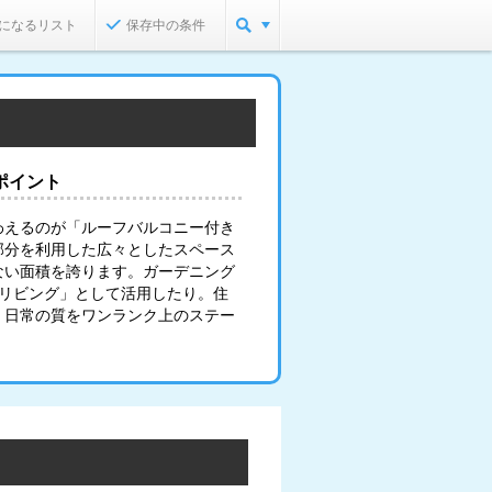
になるリスト
保存中の条件
ポイント
わえるのが「ルーフバルコニー付き
部分を利用した広々としたスペース
ない面積を誇ります。ガーデニング
のリビング」として活用したり。住
、日常の質をワンランク上のステー