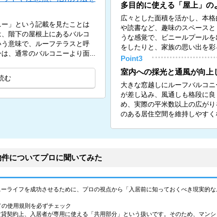
多目的に使える「屋上」の
広々とした面積を活かし、本格
ニー」という記載を見たことは
や読書など、趣味のスペースと
は、階下の屋根上にあるバルコ
うな感覚で、ビニールプールを
いう意味で、ルーフテラスと呼
をしたりと、家族の思い出を彩
は、通常のバルコニーより面...
Point3
室内への採光と通風が向上
読む
大きな窓越しにルーフバルコニ
が差し込み、風通しも格段に良
め、実際の平米数以上の広がり
のある居住空間を維持しやすく
物件についてプロに聞いてみた
ニーライフを成功させるために、プロの視点から「入居前に知っておくべき現実的な
しての使用規則を必ずチェック
賃貸契約上、入居者が専用に使える「共用部分」という扱いです。そのため、マンシ