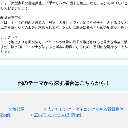
不可）」「大型家具の固定禁止」「手すりへの布団干し禁止」など、自分のやりたい
認しておきましょう。
の配慮が不可欠
床下は、すぐ下の階の入居者の「居室（天井）」です。足音や椅子を引きずる音など
人工芝を敷くなどの工夫が求められます。お互いに快適に暮らすための配慮が、長く
メンテナンス
コニーは地上よりも風が強く、パラソルや軽量の椅子が飛ばされると重大な事故に繋
。また、排水口にゴミや土が詰まると漏水の原因になるため、定期的な清掃も「大人
なります。
他のテーマから探す場合はこちらから！
角部屋
広いリビング・ダイニングがある賃貸物件
貸物件
広いワンルームの賃貸物件