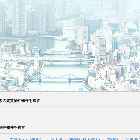
きの賃貸物件物件を探す
物件物件を探す
）
赤穂線（岡山県内）
津山線
吉備線<桃太郎線>
芸備線
宇野線<