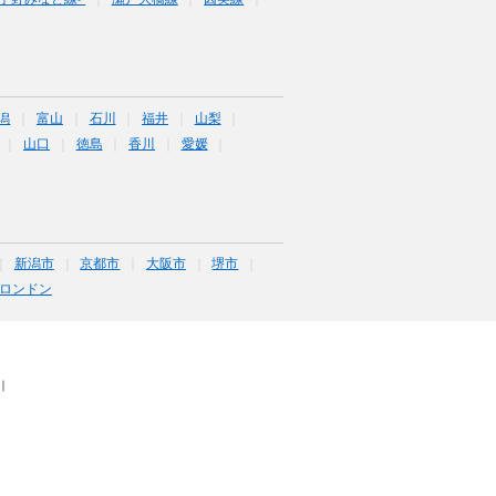
潟
富山
石川
福井
山梨
山口
徳島
香川
愛媛
新潟市
京都市
大阪市
堺市
ロンドン
｜