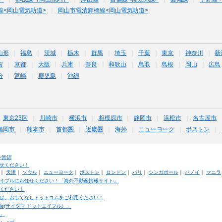
線<岡山電気軌道>
岡山市電清輝橋線<岡山電気軌道>
山形
福島
茨城
栃木
群馬
埼玉
千葉
東京
神奈川
新
賀
京都
大阪
兵庫
奈良
和歌山
鳥取
島根
岡山
広島
分
宮崎
鹿児島
沖縄
東京23区
川崎市
横浜市
相模原市
静岡市
浜松市
名古屋市
福岡市
熊本市
首都圏
近畿圏
海外
ニューヨーク
ボストン
外賃貸
せください！
｜
天津
｜
ソウル
｜
ニューヨーク
｜
ボストン
｜
ロンドン
｜
パリ
｜
シンガポール
｜
ハノイ
｜
マニラ
イブルにお任せください！「海外不動産情報サイト」
ください！
は、おもてなしドットコムをご利用ください！
ble(サイタマ ドットエイブル）」
」