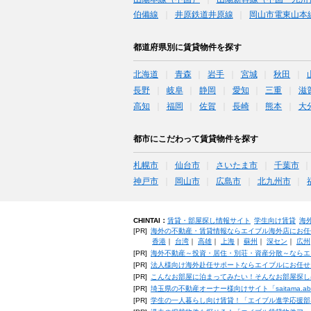
伯備線
井原鉄道井原線
岡山市電東山本
都道府県別に賃貸物件を探す
北海道
青森
岩手
宮城
秋田
長野
岐阜
静岡
愛知
三重
滋
高知
福岡
佐賀
長崎
熊本
大
都市にこだわって賃貸物件を探す
札幌市
仙台市
さいたま市
千葉市
神戸市
岡山市
広島市
北九州市
CHINTAI：
賃貸・部屋探し情報サイト
学生向け賃貸
海
[PR]
海外の不動産・賃貸情報ならエイブル海外店にお任
香港
｜
台湾
｜
高雄
｜
上海
｜
蘇州
｜
深セン
｜
広州
[PR]
海外不動産～投資・居住・別荘・資産分散～ならエ
[PR]
法人様向け海外赴任サポートならエイブルにお任せ
[PR]
こんなお部屋に泊まってみたい！そんなお部屋探し
[PR]
埼玉県の不動産オーナー様向けサイト「saitama.a
[PR]
学生の一人暮らし向け賃貸！「エイブル進学応援部