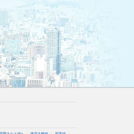
宇野みなと線>
瀬戸大橋線
因美線