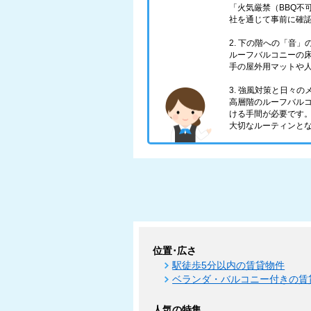
「火気厳禁（BBQ
社を通じて事前に確
2. 下の階への「音」
ルーフバルコニーの
手の屋外用マットや
3. 強風対策と日々の
高層階のルーフバル
ける手間が必要です
大切なルーティンと
位置･広さ
駅徒歩5分以内の賃貸物件
ベランダ・バルコニー付きの賃
人気の特集