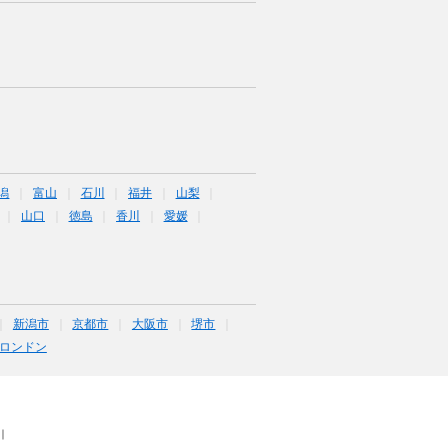
潟
富山
石川
福井
山梨
山口
徳島
香川
愛媛
新潟市
京都市
大阪市
堺市
ロンドン
｜