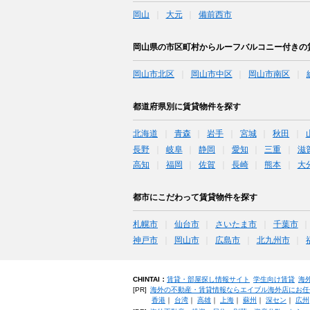
岡山
大元
備前西市
岡山県の市区町村からルーフバルコニー付きの
岡山市北区
岡山市中区
岡山市南区
都道府県別に賃貸物件を探す
北海道
青森
岩手
宮城
秋田
長野
岐阜
静岡
愛知
三重
滋
高知
福岡
佐賀
長崎
熊本
大
都市にこだわって賃貸物件を探す
札幌市
仙台市
さいたま市
千葉市
神戸市
岡山市
広島市
北九州市
CHINTAI：
賃貸・部屋探し情報サイト
学生向け賃貸
海
[PR]
海外の不動産・賃貸情報ならエイブル海外店にお任
香港
｜
台湾
｜
高雄
｜
上海
｜
蘇州
｜
深セン
｜
広州