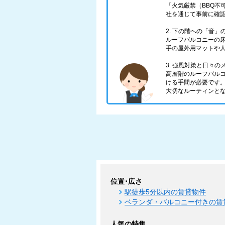
「火気厳禁（BBQ
社を通じて事前に確
2. 下の階への「音」
ルーフバルコニーの
手の屋外用マットや
3. 強風対策と日々の
高層階のルーフバル
ける手間が必要です
大切なルーティンと
位置･広さ
駅徒歩5分以内の賃貸物件
ベランダ・バルコニー付きの賃
人気の特集