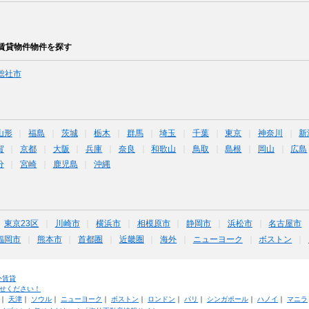
賃貸物件物件を探す
総社市
山形
福島
茨城
栃木
群馬
埼玉
千葉
東京
神奈川
新
賀
京都
大阪
兵庫
奈良
和歌山
鳥取
島根
岡山
広島
分
宮崎
鹿児島
沖縄
東京23区
川崎市
横浜市
相模原市
静岡市
浜松市
名古屋市
福岡市
熊本市
首都圏
近畿圏
海外
ニューヨーク
ボストン
外賃貸
せください！
｜
天津
｜
ソウル
｜
ニューヨーク
｜
ボストン
｜
ロンドン
｜
パリ
｜
シンガポール
｜
ハノイ
｜
マニラ