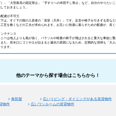
不可）」「大型家具の固定禁止」「手すりへの布団干し禁止」など、自分のやりたい
認しておきましょう。
の配慮が不可欠
床下は、すぐ下の階の入居者の「居室（天井）」です。足音や椅子を引きずる音など
人工芝を敷くなどの工夫が求められます。お互いに快適に暮らすための配慮が、長く
メンテナンス
コニーは地上よりも風が強く、パラソルや軽量の椅子が飛ばされると重大な事故に繋
。また、排水口にゴミや土が詰まると漏水の原因になるため、定期的な清掃も「大人
なります。
他のテーマから探す場合はこちらから！
角部屋
広いリビング・ダイニングがある賃貸物件
貸物件
広いワンルームの賃貸物件