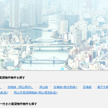
賃貸物件物件を探す
）
赤穂線（岡山県内）
津山線
吉備線<桃太郎線>
芸備線
瀬戸大
軌道>
岡山市電清輝橋線<岡山電気軌道>
ニー付きの賃貸物件物件を探す