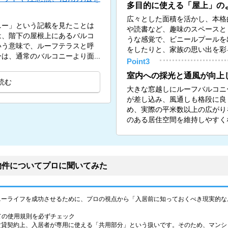
多目的に使える「屋上」の
広々とした面積を活かし、本格
ニー」という記載を見たことは
や読書など、趣味のスペースと
は、階下の屋根上にあるバルコ
うな感覚で、ビニールプールを
いう意味で、ルーフテラスと呼
をしたりと、家族の思い出を彩
は、通常のバルコニーより面...
Point3
室内への採光と通風が向上
読む
大きな窓越しにルーフバルコニ
が差し込み、風通しも格段に良
め、実際の平米数以上の広がり
のある居住空間を維持しやすく
物件についてプロに聞いてみた
ニーライフを成功させるために、プロの視点から「入居前に知っておくべき現実的な
しての使用規則を必ずチェック
賃貸契約上、入居者が専用に使える「共用部分」という扱いです。そのため、マンシ