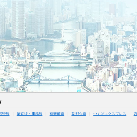
す
蔵野線
埼京線・川越線
有楽町線
副都心線
つくばエクスプレス