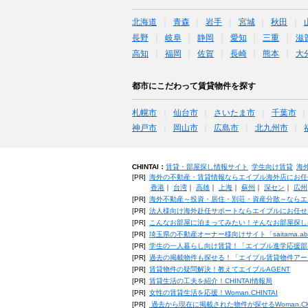
北海道
青森
岩手
宮城
秋田
長野
岐阜
静岡
愛知
三重
滋
高知
福岡
佐賀
長崎
熊本
大
都市にこだわって賃貸物件を探す
札幌市
仙台市
さいたま市
千葉市
神戸市
岡山市
広島市
北九州市
CHINTAI：
賃貸・部屋探し情報サイト
学生向け賃貸
海
[PR]
海外の不動産・賃貸情報ならエイブル海外店にお任
香港
｜
台湾
｜
高雄
｜
上海
｜
蘇州
｜
深セン
｜
広州
[PR]
海外不動産～投資・居住・別荘・資産分散～ならエ
[PR]
法人様向け海外赴任サポートならエイブルにお任せ
[PR]
こんなお部屋に泊まってみたい！そんなお部屋探し
[PR]
埼玉県の不動産オーナー様向けサイト「saitama.a
[PR]
学生の一人暮らし向け賃貸！「エイブル進学応援部
[PR]
過去の掲載物件も探せる！「エイブル賃貸物件アー
[PR]
賃貸物件の疑問解決！教えてエイブルAGENT
[PR]
賃貸生活の工夫を紹介！CHINTAI情報局
[PR]
女性の賃貸生活を応援！Woman.CHINTAI
[PR]
過去から現在に掲載された物件が探せるWoman.CH