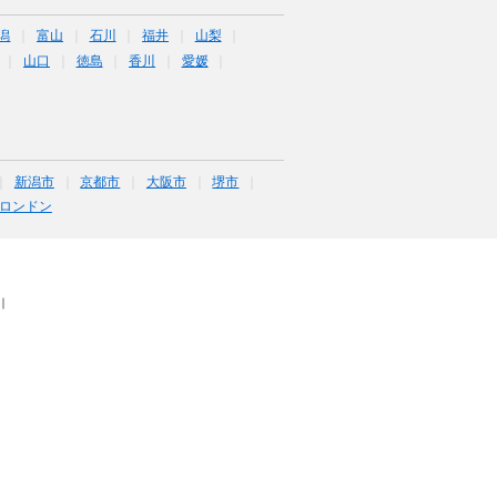
潟
富山
石川
福井
山梨
山口
徳島
香川
愛媛
新潟市
京都市
大阪市
堺市
ロンドン
｜