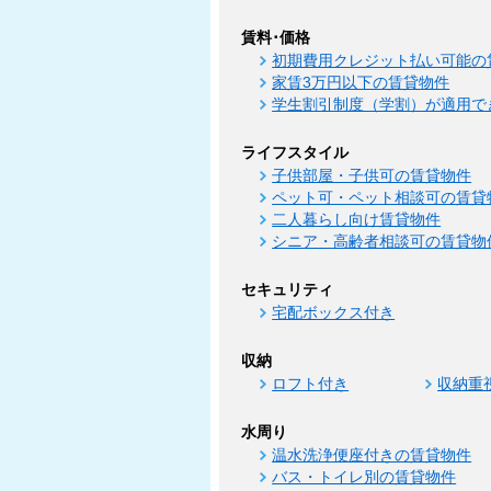
賃料･価格
初期費用クレジット払い可能の
家賃3万円以下の賃貸物件
学生割引制度（学割）が適用で
ライフスタイル
子供部屋・子供可の賃貸物件
ペット可・ペット相談可の賃貸
二人暮らし向け賃貸物件
シニア・高齢者相談可の賃貸物
セキュリティ
宅配ボックス付き
収納
ロフト付き
収納重
水周り
温水洗浄便座付きの賃貸物件
バス・トイレ別の賃貸物件