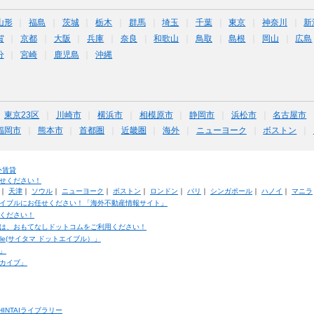
山形
福島
茨城
栃木
群馬
埼玉
千葉
東京
神奈川
新
賀
京都
大阪
兵庫
奈良
和歌山
鳥取
島根
岡山
広島
分
宮崎
鹿児島
沖縄
東京23区
川崎市
横浜市
相模原市
静岡市
浜松市
名古屋市
福岡市
熊本市
首都圏
近畿圏
海外
ニューヨーク
ボストン
外賃貸
せください！
｜
天津
｜
ソウル
｜
ニューヨーク
｜
ボストン
｜
ロンドン
｜
パリ
｜
シンガポール
｜
ハノイ
｜
マニラ
イブルにお任せください！「海外不動産情報サイト」
ください！
は、おもてなしドットコムをご利用ください！
ble(サイタマ ドットエイブル）」
」
カイブ」
INTAIライブラリー