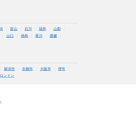
潟
富山
石川
福井
山梨
山口
徳島
香川
愛媛
新潟市
京都市
大阪市
堺市
ロンドン
｜