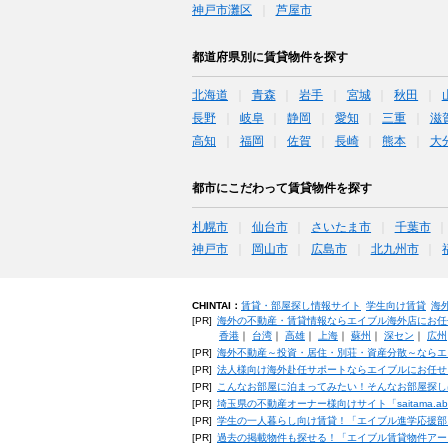
神戸市灘区
芦屋市
都道府県別に賃貸物件を探す
北海道
青森
岩手
宮城
秋田
長野
岐阜
静岡
愛知
三重
滋
高知
福岡
佐賀
長崎
熊本
大
都市にこだわって賃貸物件を探す
札幌市
仙台市
さいたま市
千葉市
神戸市
岡山市
広島市
北九州市
CHINTAI：
賃貸・部屋探し情報サイト
学生向け賃貸
海
[PR]
海外の不動産・賃貸情報ならエイブル海外店にお任
香港
｜
台湾
｜
高雄
｜
上海
｜
蘇州
｜
深セン
｜
広州
[PR]
海外不動産～投資・居住・別荘・資産分散～ならエ
[PR]
法人様向け海外赴任サポートならエイブルにお任せ
[PR]
こんなお部屋に泊まってみたい！そんなお部屋探し
[PR]
埼玉県の不動産オーナー様向けサイト「saitama.a
[PR]
学生の一人暮らし向け賃貸！「エイブル進学応援部
[PR]
過去の掲載物件も探せる！「エイブル賃貸物件アー