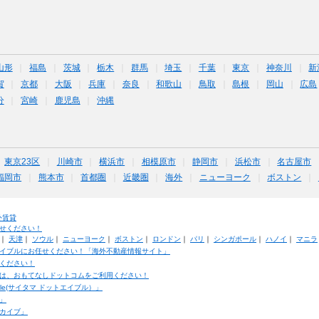
山形
福島
茨城
栃木
群馬
埼玉
千葉
東京
神奈川
新
賀
京都
大阪
兵庫
奈良
和歌山
鳥取
島根
岡山
広島
分
宮崎
鹿児島
沖縄
東京23区
川崎市
横浜市
相模原市
静岡市
浜松市
名古屋市
福岡市
熊本市
首都圏
近畿圏
海外
ニューヨーク
ボストン
外賃貸
せください！
｜
天津
｜
ソウル
｜
ニューヨーク
｜
ボストン
｜
ロンドン
｜
パリ
｜
シンガポール
｜
ハノイ
｜
マニラ
イブルにお任せください！「海外不動産情報サイト」
ください！
は、おもてなしドットコムをご利用ください！
ble(サイタマ ドットエイブル）」
」
カイブ」