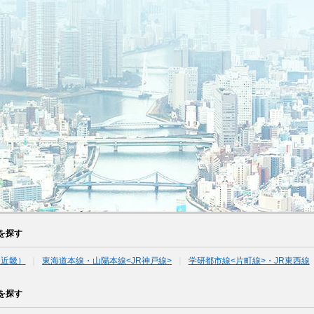
を探す
（近畿）
東海道本線・山陽本線<JR神戸線>
学研都市線<片町線>・JR東西線
を探す