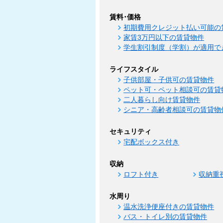
賃料･価格
初期費用クレジット払い可能の
家賃3万円以下の賃貸物件
学生割引制度（学割）が適用で
ライフスタイル
子供部屋・子供可の賃貸物件
ペット可・ペット相談可の賃貸
二人暮らし向け賃貸物件
シニア・高齢者相談可の賃貸物
セキュリティ
宅配ボックス付き
収納
ロフト付き
収納重
水周り
温水洗浄便座付きの賃貸物件
バス・トイレ別の賃貸物件