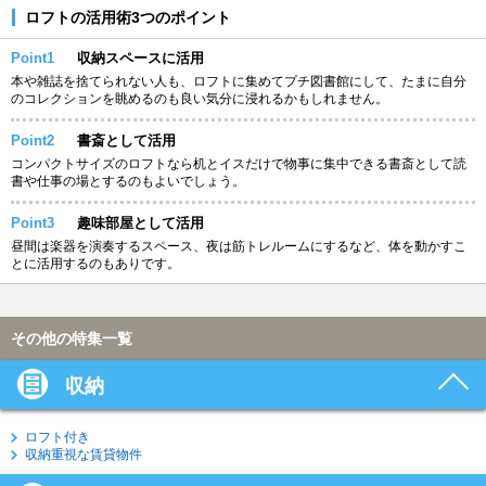
ロフトの活用術3つのポイント
Point1
収納スペースに活用
本や雑誌を捨てられない人も、ロフトに集めてプチ図書館にして、たまに自分
のコレクションを眺めるのも良い気分に浸れるかもしれません。
Point2
書斎として活用
コンパクトサイズのロフトなら机とイスだけで物事に集中できる書斎として読
書や仕事の場とするのもよいでしょう。
Point3
趣味部屋として活用
昼間は楽器を演奏するスペース、夜は筋トレルームにするなど、体を動かすこ
とに活用するのもありです。
その他の特集一覧
収納
ロフト付き
収納重視な賃貸物件