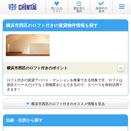
お部屋を探す
気になる
最近見た
保存中の
リスト
物件
条件
沿線・駅から
横浜市西区のロフト付きの賃貸物件情報を探す
住所から
家賃相場から
通勤通学時間から
物件特集から
横浜市西区のロフト付きのポイント
不動産会社から
ロフト付きの賃貸アパート・マンションを検索できる特集です。ロフトは
居住スペースだけでなく荷物置きにもできるので、スペースを有効活用で
TOP
きます！
横浜市西区のロフト付きのオススメ情報を見る
沿線・住所から探す