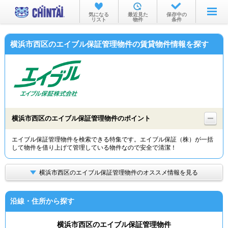
お部屋を探す
気になる
最近見た
保存中の
リスト
物件
条件
沿線・駅から
横浜市西区のエイブル保証管理物件の賃貸物件情報を探す
住所から
家賃相場から
通勤通学時間から
物件特集から
横浜市西区のエイブル保証管理物件のポイント
不動産会社から
エイブル保証管理物件を検索できる特集です。エイブル保証（株）が一括
して物件を借り上げて管理している物件なので安全で清潔！
TOP
横浜市西区のエイブル保証管理物件のオススメ情報を見る
沿線・住所から探す
横浜市西区のエイブル保証管理物件