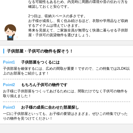
なる可能性もあるため、内見時に周囲の環境や音の伝わり方を
確認しておくと安心です。
2つ目は、収納スペースの多さです。
お子様が成長し、長く住み続けるほど、衣類や学用品など収納
するアイテムは増えていきます。
将来を見据えて、ご家族全員が無理なく快適に暮らせる子供部
屋・子供可の賃貸物件を選びましょう。
子供部屋・子供可の物件を探そう！
Point1
子供部屋をつくるには
子供部屋を確保するには、広めの間取が重要！ですので、この特集では2LDK以
上のお部屋をご紹介します！
Point2
もちろん子供可の物件です
お子様に子供部屋をつくってあげるためには、間取だけでなく子供可の物件を
取り揃えました！
Point3
お子様の成長に合わせた部屋探し
一口に子供部屋といっても、お子様の要望はさまざま。ぜひこの特集でぴった
りの物件を見つけてください！