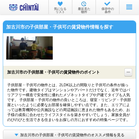
お部屋を探す
気になる
最近見た
保存中の
リスト
物件
条件
沿線・駅から
加古川市の子供部屋・子供可の賃貸物件情報を探す
住所から
家賃相場から
通勤通学時間から
物件特集から
加古川市の子供部屋・子供可の賃貸物件のポイント
不動産会社から
子供部屋・子供可の物件とは、2LDK以上の間取りと子供可の条件が揃っ
た物件です。建物タイプはマンションやアパートだけでなく、近年ではバ
TOP
リアフリー構造で安全性に優れたメゾネットタイプや戸建てタイプも人気
です。 子供部屋・子供可の物件の良いところは、寝室・リビング・子供部
屋といったように必要なお部屋を確保しやすい点です。また、エリアによ
っては教育機関や公共施設などの周辺施設に恵まれた物件もあるため、お
子様の成長に合わせたライフスタイルを築きやすいでしょう。家族全員が
のびのびと生活できる住まいをお探しの方におすすめの特集ページです。
加古川市の子供部屋・子供可の賃貸物件のオススメ情報を見る