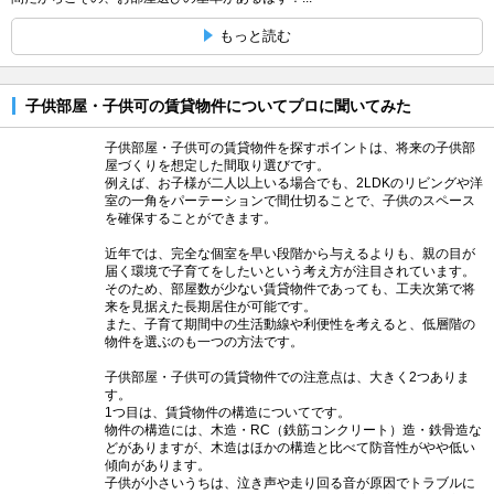
もっと読む
子供部屋・子供可の賃貸物件についてプロに聞いてみた
子供部屋・子供可の賃貸物件を探すポイントは、将来の子供部
屋づくりを想定した間取り選びです。
例えば、お子様が二人以上いる場合でも、2LDKのリビングや洋
室の一角をパーテーションで間仕切ることで、子供のスペース
を確保することができます。
近年では、完全な個室を早い段階から与えるよりも、親の目が
届く環境で子育てをしたいという考え方が注目されています。
そのため、部屋数が少ない賃貸物件であっても、工夫次第で将
来を見据えた長期居住が可能です。
また、子育て期間中の生活動線や利便性を考えると、低層階の
物件を選ぶのも一つの方法です。
子供部屋・子供可の賃貸物件での注意点は、大きく2つありま
す。
1つ目は、賃貸物件の構造についてです。
物件の構造には、木造・RC（鉄筋コンクリート）造・鉄骨造な
どがありますが、木造はほかの構造と比べて防音性がやや低い
傾向があります。
子供が小さいうちは、泣き声や走り回る音が原因でトラブルに