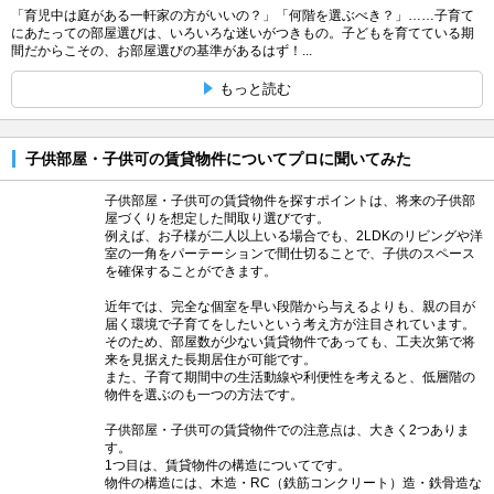
「育児中は庭がある一軒家の方がいいの？」「何階を選ぶべき？」……子育て
にあたっての部屋選びは、いろいろな迷いがつきもの。子どもを育てている期
間だからこその、お部屋選びの基準があるはず！...
もっと読む
子供部屋・子供可の賃貸物件についてプロに聞いてみた
子供部屋・子供可の賃貸物件を探すポイントは、将来の子供部
屋づくりを想定した間取り選びです。
例えば、お子様が二人以上いる場合でも、2LDKのリビングや洋
室の一角をパーテーションで間仕切ることで、子供のスペース
を確保することができます。
近年では、完全な個室を早い段階から与えるよりも、親の目が
届く環境で子育てをしたいという考え方が注目されています。
そのため、部屋数が少ない賃貸物件であっても、工夫次第で将
来を見据えた長期居住が可能です。
また、子育て期間中の生活動線や利便性を考えると、低層階の
物件を選ぶのも一つの方法です。
子供部屋・子供可の賃貸物件での注意点は、大きく2つありま
す。
1つ目は、賃貸物件の構造についてです。
物件の構造には、木造・RC（鉄筋コンクリート）造・鉄骨造な