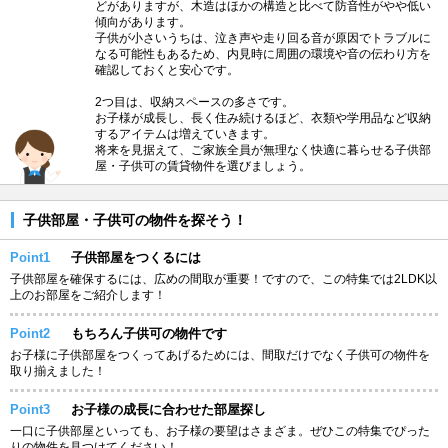
どがありますが、木造はほかの構造と比べて防音性がやや低い
傾向があります。
子供が小さいうちは、泣き声や走り回る音が原因でトラブルに
なる可能性もあるため、内見時に周囲の環境や音の伝わり方を
確認しておくと安心です。
2つ目は、収納スペースの多さです。
お子様が成長し、長く住み続けるほど、衣類や学用品など収納
するアイテムは増えていきます。
将来を見据えて、ご家族全員が無理なく快適に暮らせる子供部
屋・子供可の賃貸物件を選びましょう。
子供部屋・子供可の物件を探そう！
Point1
子供部屋をつくるには
子供部屋を確保するには、広めの間取が重要！ですので、この特集では2LDK以
上のお部屋をご紹介します！
Point2
もちろん子供可の物件です
お子様に子供部屋をつくってあげるためには、間取だけでなく子供可の物件を
取り揃えました！
Point3
お子様の成長に合わせた部屋探し
一口に子供部屋といっても、お子様の要望はさまざま。ぜひこの特集でぴった
りの物件を見つけてください！