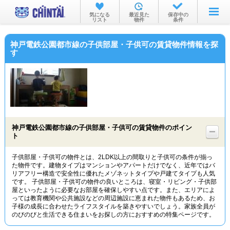
お部屋を探す
気になる
最近見た
保存中の
リスト
物件
条件
沿線・駅から
神戸電鉄公園都市線の子供部屋・子供可の賃貸物件情報を探
住所から
す
家賃相場から
通勤通学時間から
物件特集から
神戸電鉄公園都市線の子供部屋・子供可の賃貸物件のポイン
不動産会社から
ト
TOP
子供部屋・子供可の物件とは、2LDK以上の間取りと子供可の条件が揃っ
た物件です。建物タイプはマンションやアパートだけでなく、近年ではバ
リアフリー構造で安全性に優れたメゾネットタイプや戸建てタイプも人気
です。 子供部屋・子供可の物件の良いところは、寝室・リビング・子供部
屋といったように必要なお部屋を確保しやすい点です。また、エリアによ
っては教育機関や公共施設などの周辺施設に恵まれた物件もあるため、お
子様の成長に合わせたライフスタイルを築きやすいでしょう。家族全員が
のびのびと生活できる住まいをお探しの方におすすめの特集ページです。