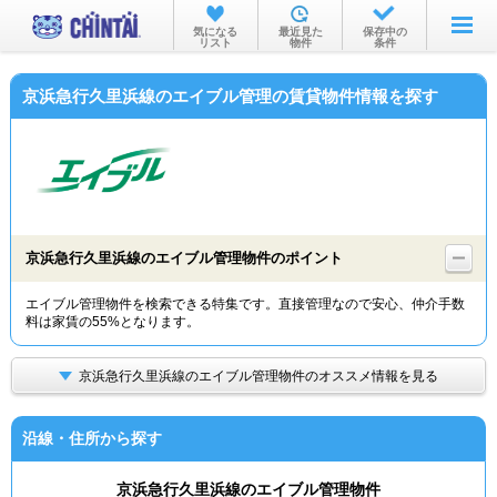
お部屋を探す
気になる
最近見た
保存中の
リスト
物件
条件
沿線・駅から
京浜急行久里浜線のエイブル管理の賃貸物件情報を探す
住所から
家賃相場から
通勤通学時間から
物件特集から
京浜急行久里浜線のエイブル管理物件のポイント
不動産会社から
エイブル管理物件を検索できる特集です。直接管理なので安心、仲介手数
料は家賃の55%となります。
TOP
京浜急行久里浜線のエイブル管理物件のオススメ情報を見る
沿線・住所から探す
京浜急行久里浜線のエイブル管理物件