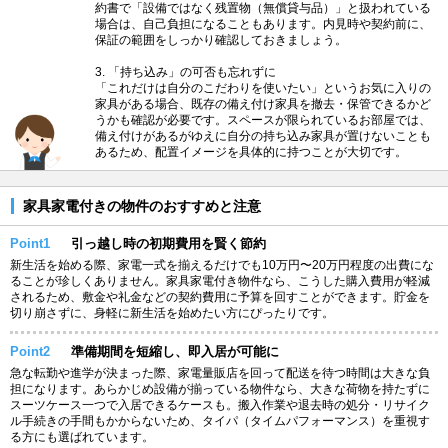
約書で「設備ではなく残置物（無償貸与品）」と扱われている
場合は、自己負担になることもあります。内見時や契約前に、
保証の範囲をしっかり確認しておきましょう。
3. 「持ち込み」の可否も忘れずに
「これだけは自分のこだわりを使いたい」というお気に入りの
家具がある場合、既存の備え付け家具を撤去・保管できるかど
うかも確認が必要です。スペースが限られているお部屋では、
備え付けがあるがゆえに自分の持ち込み家具が置けないことも
あるため、配置イメージを具体的に持つことが大切です。
家具家電付きの物件のおすすめと注意
Point1
引っ越し時の初期費用を賢く節約
新生活を始める際、家電一式を揃えるだけでも10万円〜20万円程度の出費にな
ることが珍しくありません。家具家電付き物件なら、こうした購入費用が軽減
されるため、敷金や礼金などの契約費用に予算を回すことができます。貯金を
切り崩さずに、身軽に新生活を始めたい方にぴったりです。
Point2
準備期間を短縮し、即入居が可能に
急な転勤や進学が決まった際、家電量販店を回って配送を待つ時間は大きな負
担になります。あらかじめ設備が揃っている物件なら、大きな荷物を持たずに
スーツケース一つで入居できるケースも。搬入作業や退去時の処分・リサイク
ル手続きの手間もかからないため、タイパ（タイムパフォーマンス）を重視す
る方にも選ばれています。