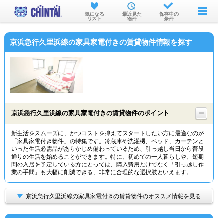
お部屋を探す
気になる
最近見た
保存中の
リスト
物件
条件
沿線・駅から
京浜急行久里浜線の家具家電付きの賃貸物件情報を探す
住所から
家賃相場から
通勤通学時間から
物件特集から
京浜急行久里浜線の家具家電付きの賃貸物件のポイント
不動産会社から
新生活をスムーズに、かつコストを抑えてスタートしたい方に最適なのが
「家具家電付き物件」の特集です。冷蔵庫や洗濯機、ベッド、カーテンと
TOP
いった生活必需品があらかじめ備わっているため、引っ越し当日から普段
通りの生活を始めることができます。特に、初めての一人暮らしや、短期
間の入居を予定している方にとっては、購入費用だけでなく「引っ越し作
業の手間」も大幅に削減できる、非常に合理的な選択肢といえます。
京浜急行久里浜線の家具家電付きの賃貸物件のオススメ情報を見る