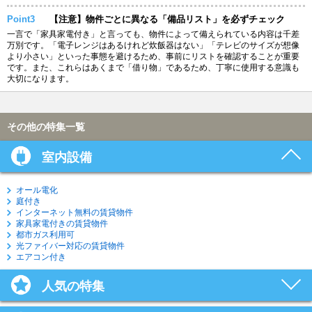
Point3
【注意】物件ごとに異なる「備品リスト」を必ずチェック
一言で「家具家電付き」と言っても、物件によって備えられている内容は千差
万別です。「電子レンジはあるけれど炊飯器はない」「テレビのサイズが想像
より小さい」といった事態を避けるため、事前にリストを確認することが重要
です。また、これらはあくまで「借り物」であるため、丁寧に使用する意識も
大切になります。
その他の特集一覧
室内設備
オール電化
庭付き
インターネット無料の賃貸物件
家具家電付きの賃貸物件
都市ガス利用可
光ファイバー対応の賃貸物件
エアコン付き
人気の特集