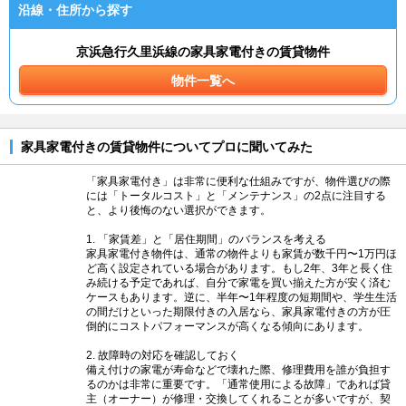
沿線・住所から探す
京浜急行久里浜線の家具家電付きの賃貸物件
物件一覧へ
家具家電付きの賃貸物件についてプロに聞いてみた
「家具家電付き」は非常に便利な仕組みですが、物件選びの際
には「トータルコスト」と「メンテナンス」の2点に注目する
と、より後悔のない選択ができます。
1. 「家賃差」と「居住期間」のバランスを考える
家具家電付き物件は、通常の物件よりも家賃が数千円〜1万円ほ
ど高く設定されている場合があります。もし2年、3年と長く住
み続ける予定であれば、自分で家電を買い揃えた方が安く済む
ケースもあります。逆に、半年〜1年程度の短期間や、学生生活
の間だけといった期限付きの入居なら、家具家電付きの方が圧
倒的にコストパフォーマンスが高くなる傾向にあります。
2. 故障時の対応を確認しておく
備え付けの家電が寿命などで壊れた際、修理費用を誰が負担す
るのかは非常に重要です。「通常使用による故障」であれば貸
主（オーナー）が修理・交換してくれることが多いですが、契