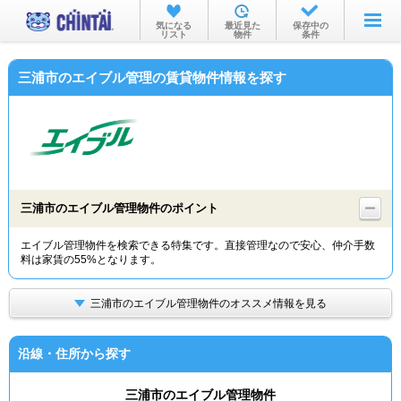
お部屋を探す
気になる
最近見た
保存中の
リスト
物件
条件
沿線・駅から
三浦市のエイブル管理の賃貸物件情報を探す
住所から
家賃相場から
通勤通学時間から
物件特集から
三浦市のエイブル管理物件のポイント
不動産会社から
エイブル管理物件を検索できる特集です。直接管理なので安心、仲介手数
料は家賃の55%となります。
TOP
三浦市のエイブル管理物件のオススメ情報を見る
沿線・住所から探す
三浦市のエイブル管理物件