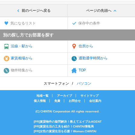
前のページへ戻る
ページの先頭へ
気になるリスト
保存中の条件
別の探し方でお部屋を探す
沿線・駅から
住所から
家賃相場から
通勤通学時間から
物件特集から
TOP
スマートフォン
パソコン
地域一覧
アーカイブ
サイトマップ
個人情報
免責
お問合せ
会社案内
(C) CHINTAI Corporation All rights reserved.
[PR]賃貸物件の疑問解決！教えてエイブルAGENT
[PR]賃貸生活の工夫を紹介！CHINTAI情報局
[PR]女性の賃貸生活を応援！Woman.CHINTAI