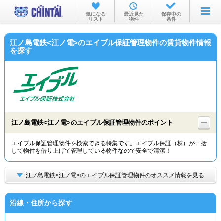
お部屋を探す
気になる
最近見た
保存中の
リスト
物件
条件
沿線・駅から
江ノ島電鉄<江ノ電>のエイブル保証管理物件の賃貸物件情報
住所から
を探す
家賃相場から
通勤通学時間から
物件特集から
江ノ島電鉄<江ノ電>のエイブル保証管理物件のポイント
不動産会社から
エイブル保証管理物件を検索できる特集です。エイブル保証（株）が一括
TOP
して物件を借り上げて管理している物件なので安全で清潔！
江ノ島電鉄<江ノ電>のエイブル保証管理物件のオススメ情報を見る
沿線・住所から探す