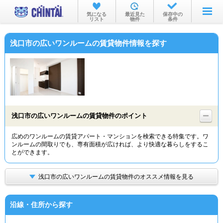
お部屋を探す
気になる
最近見た
保存中の
リスト
物件
条件
沿線・駅から
浅口市の広いワンルームの賃貸物件情報を探す
住所から
家賃相場から
通勤通学時間から
物件特集から
浅口市の広いワンルームの賃貸物件のポイント
不動産会社から
広めのワンルームの賃貸アパート・マンションを検索できる特集です。ワ
ンルームの間取りでも、専有面積が広ければ、より快適な暮らしをするこ
TOP
とができます。
浅口市の広いワンルームの賃貸物件のオススメ情報を見る
沿線・住所から探す