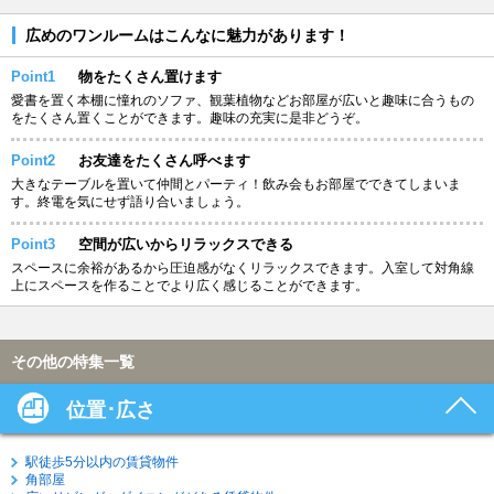
広めのワンルームはこんなに魅力があります！
Point1
物をたくさん置けます
愛書を置く本棚に憧れのソファ、観葉植物などお部屋が広いと趣味に合うもの
をたくさん置くことができます。趣味の充実に是非どうぞ。
Point2
お友達をたくさん呼べます
大きなテーブルを置いて仲間とパーティ！飲み会もお部屋でできてしまいま
す。終電を気にせず語り合いましょう。
Point3
空間が広いからリラックスできる
スペースに余裕があるから圧迫感がなくリラックスできます。入室して対角線
上にスペースを作ることでより広く感じることができます。
その他の特集一覧
位置･広さ
駅徒歩5分以内の賃貸物件
角部屋