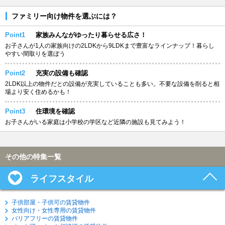
ファミリー向け物件を選ぶには？
Point1
家族みんながゆったり暮らせる広さ！
お子さんが1人の家族向けの2LDKから9LDKまで豊富なラインナップ！暮らし
やすい間取りを選ぼう
Point2
充実の設備も確認
2LDK以上の物件だとの設備が充実していることも多い。不要な設備を削ると相
場より安く住めるかも！
Point3
住環境を確認
お子さんがいる家庭は小学校の学区など近隣の施設も見てみよう！
その他の特集一覧
ライフスタイル
子供部屋・子供可の賃貸物件
女性向け・女性専用の賃貸物件
バリアフリーの賃貸物件