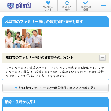
お部屋を探す
気になる
最近見た
保存中の
リスト
物件
条件
沿線・駅から
浅口市のファミリー向けの賃貸物件情報を探す
住所から
家賃相場から
通勤通学時間から
物件特集から
浅口市のファミリー向けの賃貸物件のポイント
不動産会社から
ファミリー向けの賃貸アパート・マンションを検索できる特集です。ファ
ミリー向けの間取り、設備を揃えた物件を集めていますのでこれから家族
TOP
が増える方やお子様のいる方におすすめです。
浅口市のファミリー向けの賃貸物件のオススメ情報を見る
沿線・住所から探す