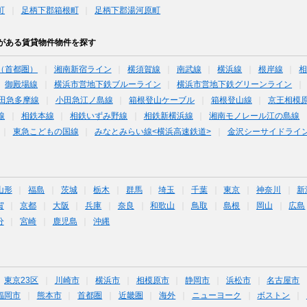
町
足柄下郡箱根町
足柄下郡湯河原町
がある賃貸物件物件を探す
（首都圏）
湘南新宿ライン
横須賀線
南武線
横浜線
根岸線
御殿場線
横浜市営地下鉄ブルーライン
横浜市営地下鉄グリーンライン
田急多摩線
小田急江ノ島線
箱根登山ケーブル
箱根登山線
京王相模
線
相鉄本線
相鉄いずみ野線
相鉄新横浜線
湘南モノレール江の島線
東急こどもの国線
みなとみらい線<横浜高速鉄道>
金沢シーサイドライ
山形
福島
茨城
栃木
群馬
埼玉
千葉
東京
神奈川
新
賀
京都
大阪
兵庫
奈良
和歌山
鳥取
島根
岡山
広島
分
宮崎
鹿児島
沖縄
東京23区
川崎市
横浜市
相模原市
静岡市
浜松市
名古屋市
福岡市
熊本市
首都圏
近畿圏
海外
ニューヨーク
ボストン