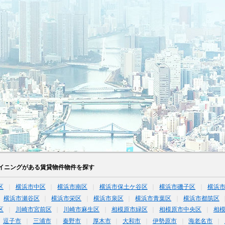
イニングがある賃貸物件物件を探す
区
横浜市中区
横浜市南区
横浜市保土ケ谷区
横浜市磯子区
横浜
横浜市瀬谷区
横浜市栄区
横浜市泉区
横浜市青葉区
横浜市都筑区
区
川崎市宮前区
川崎市麻生区
相模原市緑区
相模原市中央区
相
逗子市
三浦市
秦野市
厚木市
大和市
伊勢原市
海老名市