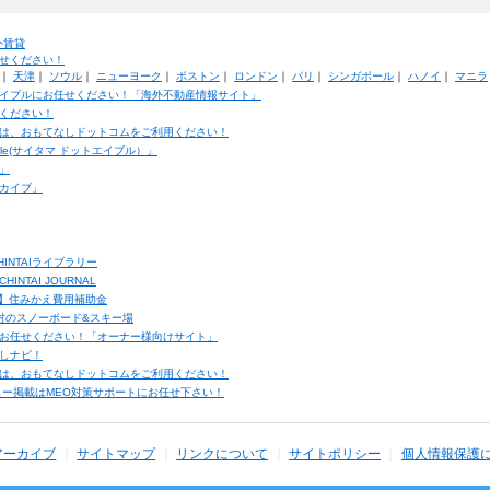
外賃貸
せください！
｜
天津
｜
ソウル
｜
ニューヨーク
｜
ボストン
｜
ロンドン
｜
パリ
｜
シンガポール
｜
ハノイ
｜
マニラ
イブルにお任せください！「海外不動産情報サイト」
ください！
は、おもてなしドットコムをご利用ください！
ble(サイタマ ドットエイブル）」
」
カイブ」
INTAIライブラリー
TAI JOURNAL
ク】住みかえ費用補助金
馬村のスノーボード&スキー場
お任せください！「オーナー様向けサイト」
しナビ！
は、おもてなしドットコムをご利用ください！
ュー掲載はMEO対策サポートにお任せ下さい！
アーカイブ
サイトマップ
リンクについて
サイトポリシー
個人情報保護