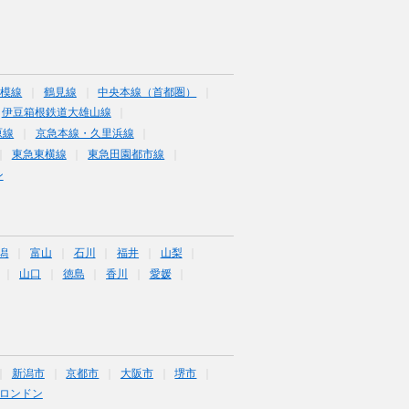
相模線
鶴見線
中央本線（首都圏）
伊豆箱根鉄道大雄山線
原線
京急本線・久里浜線
東急東横線
東急田園都市線
ン
潟
富山
石川
福井
山梨
山口
徳島
香川
愛媛
新潟市
京都市
大阪市
堺市
ロンドン