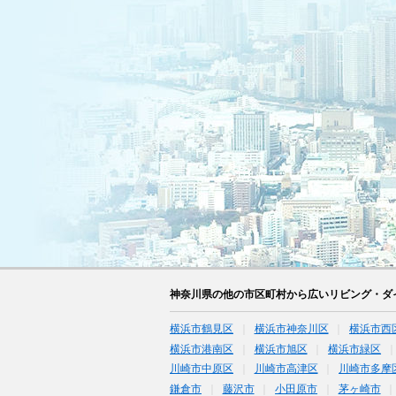
神奈川県の他の市区町村から広いリビング・ダ
横浜市鶴見区
横浜市神奈川区
横浜市西
横浜市港南区
横浜市旭区
横浜市緑区
川崎市中原区
川崎市高津区
川崎市多摩
鎌倉市
藤沢市
小田原市
茅ヶ崎市