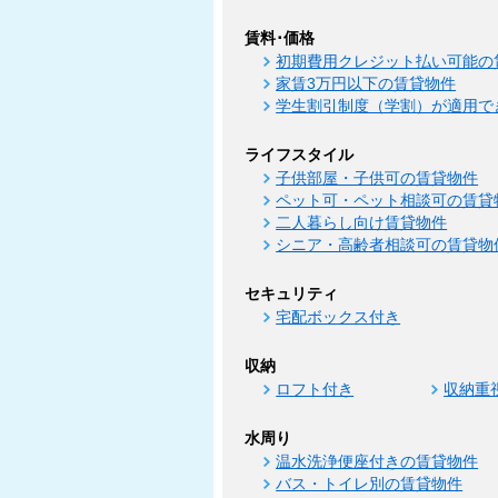
賃料･価格
初期費用クレジット払い可能の
家賃3万円以下の賃貸物件
学生割引制度（学割）が適用で
ライフスタイル
子供部屋・子供可の賃貸物件
ペット可・ペット相談可の賃貸
二人暮らし向け賃貸物件
シニア・高齢者相談可の賃貸物
セキュリティ
宅配ボックス付き
収納
ロフト付き
収納重
水周り
温水洗浄便座付きの賃貸物件
バス・トイレ別の賃貸物件