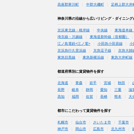
高座郡寒川町
中郡大磯町
足柄上郡大井
神奈川県の沿線から広いリビング・ダイニング
京浜東北線・根岸線
中央線
東海道本線
埼京線・川越線
東海道新幹線（首都圏）
江ノ島電鉄<江ノ電>
小田急小田原線
小
京浜急行久里浜線
京急逗子線
京急大師
東急目黒線
東急新横浜線
東急大井町線
都道府県別に賃貸物件を探す
北海道
青森
岩手
宮城
秋田
長野
岐阜
静岡
愛知
三重
滋
高知
福岡
佐賀
長崎
熊本
大
都市にこだわって賃貸物件を探す
札幌市
仙台市
さいたま市
千葉市
神戸市
岡山市
広島市
北九州市