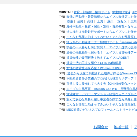
CHINTAI：
賃貸・部屋探し情報サイト
学生向け賃貸
海
[PR]
海外の不動産・賃貸情報ならエイブル海外店にお任
香港
｜
台湾
｜
高雄
｜
上海
｜
蘇州
｜
深セン
｜
広州
[PR]
海外不動産～投資・居住・別荘・資産分散～ならエ
[PR]
法人様向け海外赴任サポートならエイブルにお任せ
[PR]
こんなお部屋に泊まってみたい！そんなお部屋探し
[PR]
埼玉県の不動産オーナー様向けサイト「saitama.a
[PR]
学生の一人暮らし向け賃貸！「エイブル進学応援部
[PR]
過去の掲載物件も探せる！「エイブル賃貸物件アー
[PR]
賃貸物件の疑問解決！教えてエイブルAGENT
[PR]
賃貸生活の工夫を紹介！CHINTAI情報局
[PR]
女性の賃貸生活を応援！Woman.CHINTAI
[PR]
過去から現在に掲載された物件が探せるWoman.CH
[PR]
不動産賃貸仲介業務のプロ向けお役立ちメディア！CHIN
[PR]
引越し後に後悔しても大丈夫【CHINTAI安心パッ
[PR]
エイブル白馬五竜（Hakuba GORYU）長野県白
[PR]
賃貸経営・アパートマンション経営ならエイブルに
[PR]
安くて安心な単身引越し事業者を探すなら単身引越
[PR]
こんなお部屋に泊まってみたい！そんなお部屋探し
[PR]
MEO対策のビジネスプロフィールとストリートビ
お問合せ
地域一覧