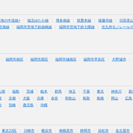
<海の中道線>
福北ゆたか線
博多南線
筑豊本線
後藤寺線
日田彦
空港線
福岡市営地下鉄箱崎線
福岡市営地下鉄七隈線
北九州モノレール
福岡市南区
福岡市西区
福岡市城南区
福岡市早良区
大野城市
山形
福島
茨城
栃木
群馬
埼玉
千葉
東京
神奈川
新
賀
京都
大阪
兵庫
奈良
和歌山
鳥取
島根
岡山
広島
分
宮崎
鹿児島
沖縄
東京23区
川崎市
横浜市
相模原市
静岡市
浜松市
名古屋市