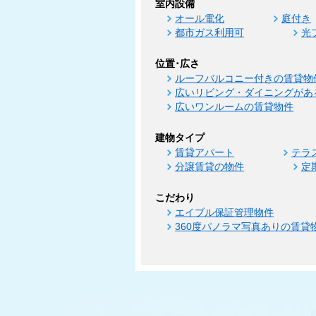
室内設備
オール電化
庭付き
都市ガス利用可
光
位置･広さ
ルーフバルコニー付きの賃貸物
広いリビング・ダイニングがあ
広いワンルームの賃貸物件
建物タイプ
賃貸アパート
テラ
分譲賃貸の物件
定
こだわり
エイブル保証管理物件
360度パノラマ写真ありの賃貸