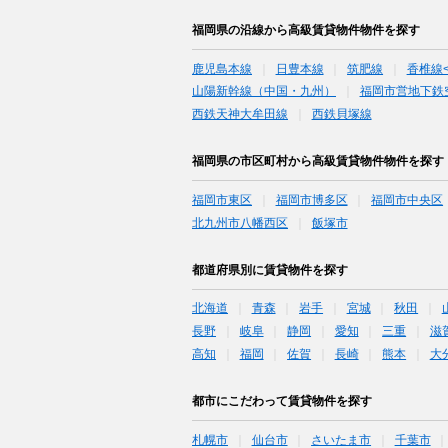
福岡県の沿線から高級賃貸物件物件を探す
鹿児島本線
日豊本線
筑肥線
香椎線
山陽新幹線（中国・九州）
福岡市営地下鉄
西鉄天神大牟田線
西鉄貝塚線
福岡県の市区町村から高級賃貸物件物件を探す
福岡市東区
福岡市博多区
福岡市中央区
北九州市八幡西区
飯塚市
都道府県別に賃貸物件を探す
北海道
青森
岩手
宮城
秋田
長野
岐阜
静岡
愛知
三重
滋
高知
福岡
佐賀
長崎
熊本
大
都市にこだわって賃貸物件を探す
札幌市
仙台市
さいたま市
千葉市