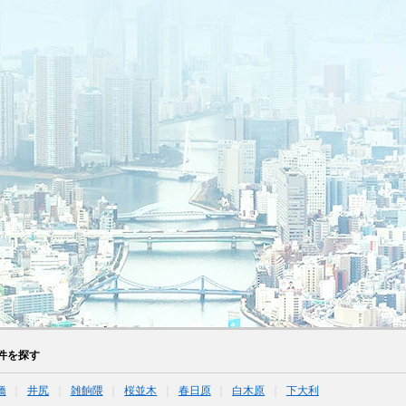
件を探す
橋
井尻
雑餉隈
桜並木
春日原
白木原
下大利