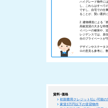
ハイグレード物件に
し、これらはすべての
ですし、自宅での仕
ることが、賢い選択
2. 建物構造による
高級賃貸の大きな特
イバシーの確保や、
レジデンスでは、居
分のプライベートが
デザインやステータ
ロの意見も参考に、
賃料･価格
初期費用クレジット払い可能の
家賃3万円以下の賃貸物件