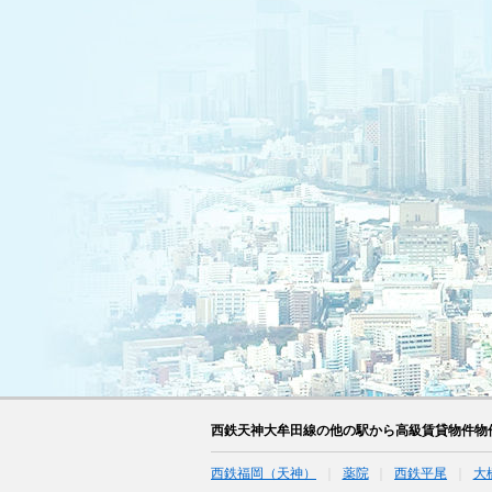
西鉄天神大牟田線の他の駅から高級賃貸物件物
西鉄福岡（天神）
薬院
西鉄平尾
大