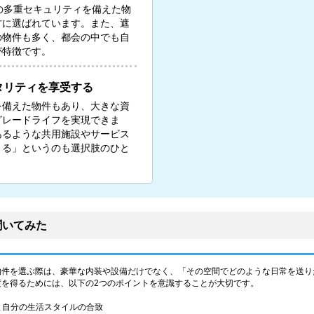
の多重セキュリティを備えた物
方に選ばれています。また、遮
の物件も多く、都会の中でも自
が特徴です。
タリティを享受する
を備えた物件もあり、大きな資
グレードライフを実現できま
あるような共用施設やサービス
りる」というのも選択肢のひと
聞いてみた
物件を選ぶ際は、豪華な内装や設備だけでなく、「その空間でどのような日常を送り
度を得るためには、以下の2つのポイントを意識することが大切です。
性と自分の生活スタイルの合致