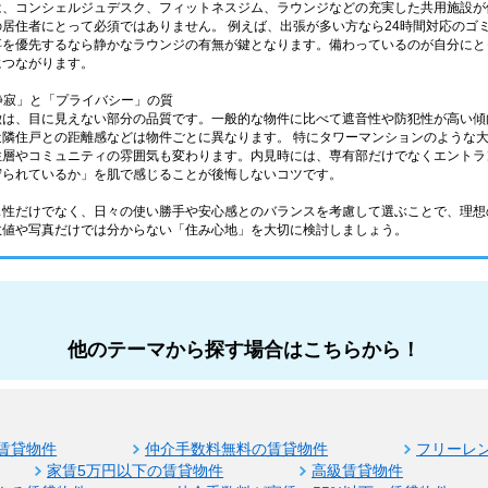
は、コンシェルジュデスク、フィットネスジム、ラウンジなどの充実した共用施設が
居住者にとって必須ではありません。 例えば、出張が多い方なら24時間対応のゴ
事を優先するなら静かなラウンジの有無が鍵となります。備わっているのが自分にと
につながります。
「静寂」と「プライバシー」の質
徴は、目に見えない部分の品質です。一般的な物件に比べて遮音性や防犯性が高い傾
近隣住戸との距離感などは物件ごとに異なります。 特にタワーマンションのような
住層やコミュニティの雰囲気も変わります。内見時には、専有部だけでなくエントラ
守られているか」を肌で感じることが後悔しないコツです。
ス性だけでなく、日々の使い勝手や安心感とのバランスを考慮して選ぶことで、理想
数値や写真だけでは分からない「住み心地」を大切に検討しましょう。
他のテーマから探す場合はこちらから！
賃貸物件
仲介手数料無料の賃貸物件
フリーレ
家賃5万円以下の賃貸物件
高級賃貸物件