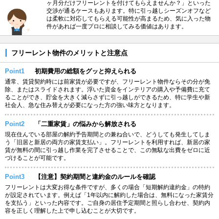
ヶ月分だけフリーレントを付けてもらえませんか？」といった
交渉が通るケースもあります。特に引っ越しシーズンオフなど
は柔軟に対応してもらえる可能性が高まるため、気に入った物
件があれば一度プロに相談してみる価値はあります。
フリーレント物件のメリットと注意点
Point1
初期費用の総額をグッと抑えられる
通常、賃貸契約時には前家賃が必要ですが、フリーレント物件ならその分が免
除、またはスライドされます。浮いた資金をインテリアの購入や予備費に充て
ることができ、貯金を大きく減らさずに引っ越しができるため、特に学生や新
社会人、急な住み替えが必要になった方の強い味方となります。
Point2
「二重家賃」の悩みから解放される
現在住んでいる部屋の解約予告期間との兼ね合いで、どうしても発生してしま
う「旧居と新居の両方の家賃支払い」。フリーレントを利用すれば、新居の家
賃が無料の間に引っ越し作業を完了させることで、この無駄な出費をゼロに近
づけることが可能です。
Point3
【注意】契約期間と違約金のルールを確認
フリーレントは大変お得な条件ですが、多くの場合「短期解約違約金」の特約
が設定されています。例えば「1年以内に解約した場合は、無料になった家賃分
を支払う」といった内容です。ご自身の居住予定期間と照らし合わせ、契約内
容を正しく理解した上で申し込むことが大切です。