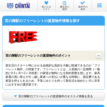
お部屋を探す
気になる
最近見た
保存中の
リスト
物件
条件
沿線・駅から
宮の陣駅のフリーレントの賃貸物件情報を探す
住所から
家賃相場から
通勤通学時間から
物件特集から
宮の陣駅のフリーレントの賃貸物件のポイント
不動産会社から
新生活のスタート時にかかる金銭的な負担を大幅に軽減できるのが「フリ
ーレント物件」の特集です。フリーレントとは、入居後の一定期間（一般
TOP
的に0.5ヶ月〜2ヶ月程度）の家賃が無料になる契約形態を指します。家具
家電の買い替えや引っ越し業者への支払いが重なる時期に、固定費である
家賃を抑えられるため、予算にゆとりを持って新生活を始めたい方に非常
におすすめの選択肢です。
宮の陣駅のフリーレントの賃貸物件のオススメ情報を見る