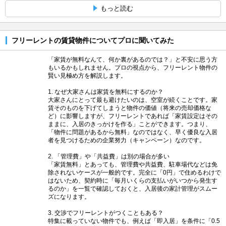
もっと読む
フリーレントの賃貸物件についてプロに聞いてみた
「家賃が無料なんて、何か裏があるのでは？」と不安に思う方
もいるかもしれません。プロの視点から、フリーレント物件の
賢い見極め方を解説します。
1. なぜ大家さんは家賃を無料にするのか？
大家さんにとって最も避けたいのは、空室が続くことです。家
賃そのものを下げてしまうと物件の価値（将来の売却価格な
ど）に影響しますが、フリーレントであれば「家賃設定はその
ままに、入居のきっかけを作る」ことができます。つまり、
「物件に問題があるから無料」なのではなく、早く優良な入居
者を見つけるための企業努力（キャンペーン）なのです。
2. 「管理費」や「共益費」は別の場合が多い
「家賃無料」とあっても、管理費や共益費、駐車場代などは免
除されないケースが一般的です。完全に「0円」で住めるわけで
はないため、契約時に「毎月いくらの支払いがいつから発生す
るのか」を一覧で確認しておくと、入居後の家計管理がスムー
ズになります。
3. 交渉でフリーレントがつくこともある？
特集に載っていない物件でも、例えば「即入居」を条件に「0.5